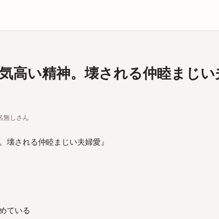
庫
気高い精神。壊される仲睦まじい
ちな名無しさん
。壊される仲睦まじい夫婦愛』
めている