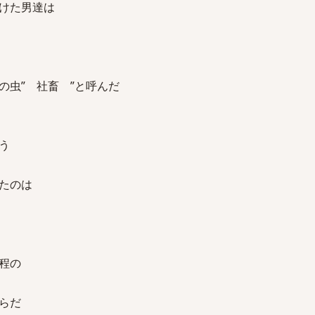
けた男達は
の虫” 社畜 ”と呼んだ
う
たのは
程の
らだ