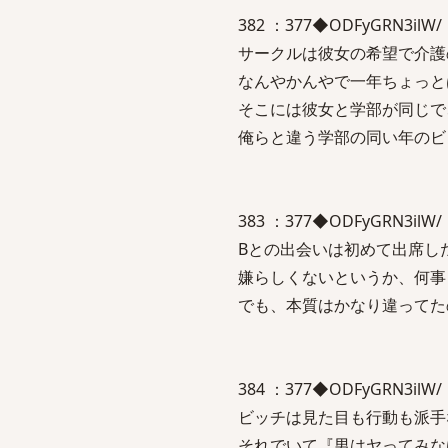
382 ：377◆ODFyGRN3ilW/ ：
サークルは彼女の希望で介護
なんやかんやで一年ちょっと
そこには彼女と学部が同じで
俺らと違う学部の同い年のビ
383 ：377◆ODFyGRN3ilW/ ：
Bとの出会いは初めて出席し
嫌らしくないというか、何事
でも、本質はかなり違ってた
384 ：377◆ODFyGRN3ilW/ ：
ビッチは見た目も行動も派手
それでいて『男はヤってみな