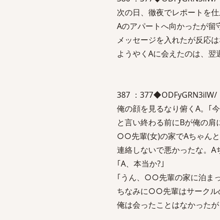
次の日、徹夜でレポートを仕
Aのアパートへ向かったが留
メッセージを入れたが反応は
ようやくAに会えたのは、翌
387 ：377◆ODFyGRN3ilW/ ：
俺の顔を見るなり俯くA。｢今
と言い終わる前にBが俺の肩
○○先輩(女)の家でAちゃん
連絡しないで悪かったな。A
｢A、本当か?｣
｢うん、○○先輩の家に泊ま
ちなみに○○先輩はサークル
俺は会ったことはなかったが