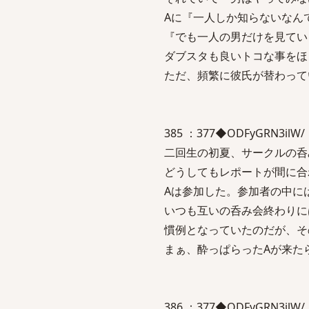
Aに『一人しか知らないなん
『でも一人の男だけを見てい
ダブスタも良いトコな事をほ
ただ、頻繁に彼氏が替わって
385 ：377◆ODFyGRN3ilW/ ：
二回生の初夏、サークルの呑
どうしてもレポートが間に合
Aは参加した。参加者の中に
いつも互いの呑み会終わりに
慣例となっていたのだが、そ
まぁ、酔っぱらったAが来た
386 ：377◆ODFyGRN3ilW/ ：