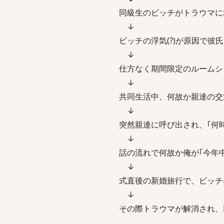
同級生のビッチがトラウマに
↓
ビッチの浮気(?)が原因で
↓
仕方なく期間限定のルームシ
↓
共同生活中、何故か親達の交
↓
突然親達に呼び出され、｢何
↓
話の流れで何故か俺が｢今年
↓
式直後の新婚旅行で、ビッチに
↓
その際トラウマが解消され、