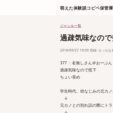
萌えた体験談コピペ保管
ジャンル一覧
過疎気味なので
2018/09/27 19:09 登録: えっ
377 ：名無しさん＠おーぷん ：201
過疎気味なので投下
ちょい長め
学生時代、幼なじみの元カノ
↓
元カノとの別れ話の際にトラ
↓