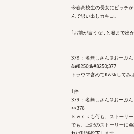
今春高校生の長女にビッチが
んで思い出しカキコ。
｢お前が言うな!｣と喉まで
378 ：名無しさん＠おーぷん ：2017
&#8250;&#8250;377
トラウマ含めてKwskしてみ
1件
379 ：名無しさん＠おーぷん ：201
>>378
ｋｗｓｋも何も、ストーリー
でも、上記のストーリーに会
れば以降投下します。