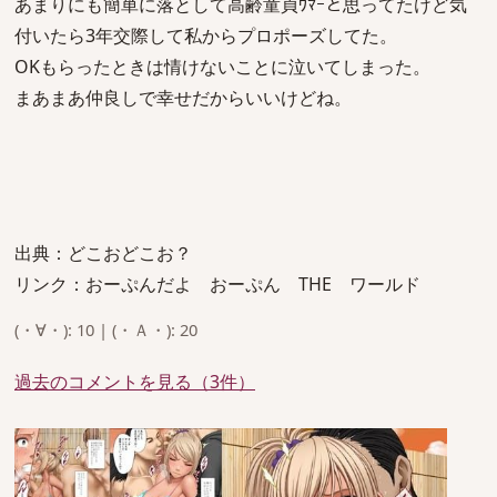
あまりにも簡単に落として高齢童貞ｳﾏｰと思ってたけど気
付いたら3年交際して私からプロポーズしてた。
OKもらったときは情けないことに泣いてしまった。
まあまあ仲良しで幸せだからいいけどね。
出典：どこおどこお？
リンク：おーぷんだよ おーぷん THE ワールド
(・∀・): 10 | (・Ａ・): 20
過去のコメントを見る（3件）