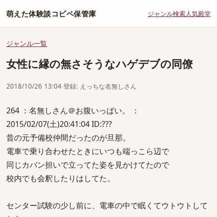
萌えた体験談コピペ保管庫
ジャンル
検索
人気
殿堂
ジャンル一覧
女性に縁の無さそうなハゲデブの同僚
2018/10/26 13:04 登録: えっちな名無しさん
264 ：名無しさん＠お腹いっぱい。 ：
2015/02/07(土)20:41:04 ID:???
昔の元予備校仲間だったのが旦那。
電車で乗り合わせたときにいつも端っこら辺で
同じカバン担いで立ってた姿を見かけてたので
校内でも会釈したりはしてた。
センター試験の少し前に、電車の中で眠くてウトウトして