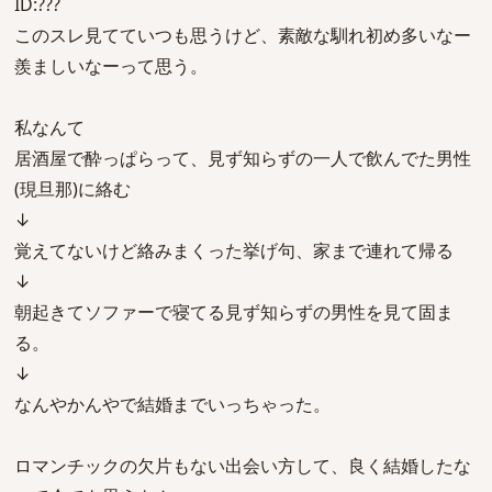
ID:???
このスレ見てていつも思うけど、素敵な馴れ初め多いなー
羨ましいなーって思う。
私なんて
居酒屋で酔っぱらって、見ず知らずの一人で飲んでた男性
(現旦那)に絡む
↓
覚えてないけど絡みまくった挙げ句、家まで連れて帰る
↓
朝起きてソファーで寝てる見ず知らずの男性を見て固ま
る。
↓
なんやかんやで結婚までいっちゃった。
ロマンチックの欠片もない出会い方して、良く結婚したな