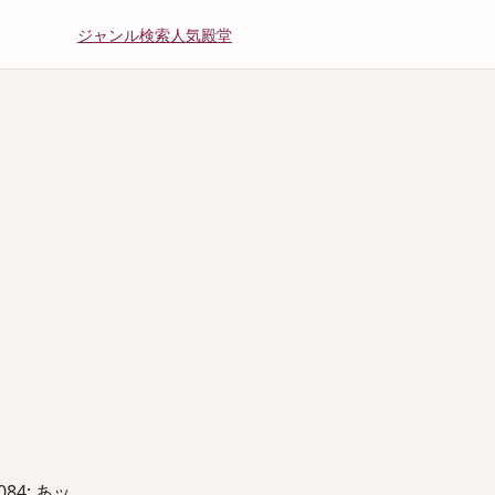
ジャンル
検索
人気
殿堂
084; あッ