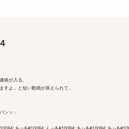
庫
４
連絡が入る。
ますよ」と短い動画が添えられて。
パンッ」
084; あッ&#10084; んっ&#10084; あッ&#10084; あッ&#10