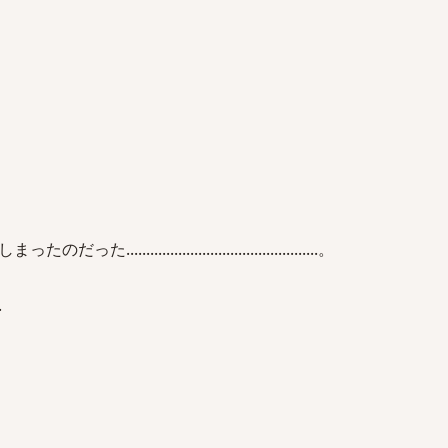
。
..........................................。
.