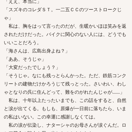
「ええ、本当に」
「スズキのコレダＳＴ。一二五ＣＣのツーストロークじ
ゃ」
私は、胸をはって言ったのだが、生暖かいほほ笑みを返
されただけだった。バイクに関心のない人には、どうでも
いいことだろう。
「海さんは、広島出身よね？」
「ああ、そうじゃ」
「大変だったでしょう？」
「そうじゃ。なにも残っとらんかった。ただ、鉄筋コンク
リートの建物だけかろうじて残っとった。さいわい、わし
ゃとなりの呉に住んどって、難をのがれたんじゃが……」
私は、十年以上たったいまでも、この話をすると、自然
と涙が出てくる。もしも、原爆が一日前に落ちたら、いま
の私はいない。この幸運に感謝しなくては。
私の涙が伝染し、ナターシャのお母さんが涙ぐんだ。ロ