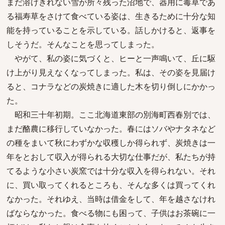
まだ溶けきれない雪が所々残った沼地で、器用に毒草であ
る福寿草をさけて食べている姿は、生きるために十分な知
能を持っていることを示している。話しかけると、返事を
しそうだ。そんなことを思ってしまった。
やがて、私の姿に気づくと、ヒーと一声鳴いて、丘に駆
け上がり見えなくなってしまった。私は、その姿を見届け
ると、コナラなどの炭焼きに適した木を切り倒しにかかっ
た。
昭和三十年初期。ここ北海道東部の別海町西春別では、
まだ酪農に移行していなかった。春にはソバやナタネなど
の種をまいて秋にわずかな収穫しか得られず、炭焼きは一
年をとおして収入が得られる大切な仕事だが、私たちが持
てるような小さい炭窯では十分な収入を得られない。それ
に、買い取ってくれるところも、そんな多くは買ってくれ
なかった。それゆえ、当時は借金をして、年を越さなけれ
ばならなかった。食べる物にも困って、子供はお茶碗に一