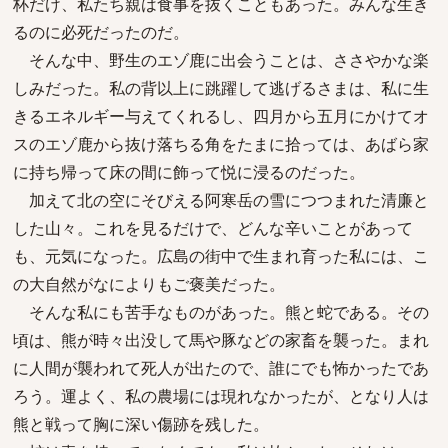
杯だけ、私たち親は食事を抜くこともあった。みんな生き
るのに必死だったのだ。
そんな中、野生のエゾ鹿に出会うことは、ささやかな楽
しみだった。私の背以上に跳躍して逃げるさまは、私に生
きるエネルギー与えてくれるし、四月から五月にかけてオ
スのエゾ鹿から抜け落ちる角をたまに拾っては、あばら家
に持ち帰って床の間に飾って悦に浸るのだった。
加えて北の空にそびえる阿寒岳の雪につつまれた清廉と
した山々。これを見るだけで、どんな辛いことがあって
も、元気になった。広島の街中で生まれ育った私には、こ
の大自然がなによりもご褒美だった。
そんな私にも苦手なものがあった。熊と蛇である。その
頃は、熊が時々出没して馬や豚などの家畜を襲った。まれ
に人間が襲われて死人が出たので、誰にでも怖かったであ
ろう。運よく、私の農場には現れなかったが、となり人は
熊と戦って胸に深い傷跡を残した。