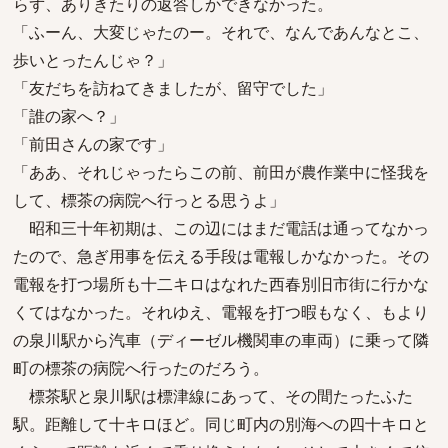
らず、ありきたりの返答しかできなかった。
「ふーん、大変じゃたのー。それで、なんであんなとこ、
歩いとったんじゃ？」
「友だちを訪ねてきましたが、留守でした」
「誰の家へ？」
「前田さんの家です」
「ああ、それじゃったらこの前、前田が農作業中に怪我を
して、標茶の病院へ行っとる思うよ」
昭和三十年初期は、この辺にはまだ電話は通ってなかっ
たので、急ぎ用事を伝える手段は電報しかなかった。その
電報を打つ場所も十二キロはなれた西春別旧市街に行かな
くてはなかった。それゆえ、電報を打つ暇もなく、もより
の泉川駅から汽車（ディーゼル機関車の車両）に乗って隣
町の標茶の病院へ行ったのだろう。
標茶駅と泉川駅は標津線にあって、その間たったふた
駅。距離して十キロほど。同じ町内の別海への四十キロと