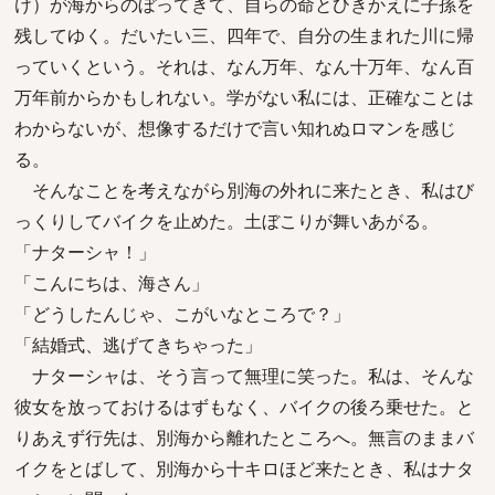
け）が海からのぼってきて、自らの命とひきかえに子孫を
残してゆく。だいたい三、四年で、自分の生まれた川に帰
っていくという。それは、なん万年、なん十万年、なん百
万年前からかもしれない。学がない私には、正確なことは
わからないが、想像するだけで言い知れぬロマンを感じ
る。
そんなことを考えながら別海の外れに来たとき、私はび
っくりしてバイクを止めた。土ぼこりが舞いあがる。
「ナターシャ！」
「こんにちは、海さん」
「どうしたんじゃ、こがいなところで？」
「結婚式、逃げてきちゃった」
ナターシャは、そう言って無理に笑った。私は、そんな
彼女を放っておけるはずもなく、バイクの後ろ乗せた。と
りあえず行先は、別海から離れたところへ。無言のままバ
イクをとばして、別海から十キロほど来たとき、私はナタ