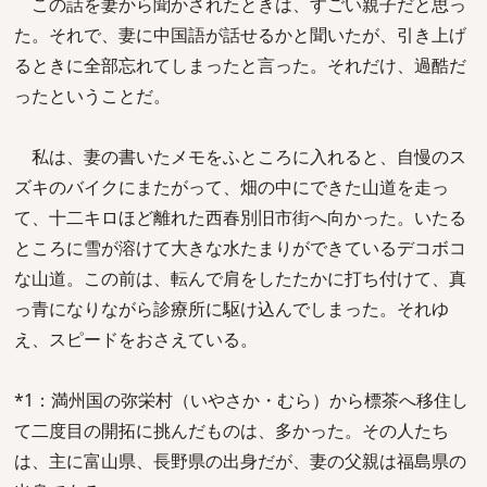
この話を妻から聞かされたときは、すごい親子だと思っ
た。それで、妻に中国語が話せるかと聞いたが、引き上げ
るときに全部忘れてしまったと言った。それだけ、過酷だ
ったということだ。
私は、妻の書いたメモをふところに入れると、自慢のス
ズキのバイクにまたがって、畑の中にできた山道を走っ
て、十二キロほど離れた西春別旧市街へ向かった。いたる
ところに雪が溶けて大きな水たまりができているデコボコ
な山道。この前は、転んで肩をしたたかに打ち付けて、真
っ青になりながら診療所に駆け込んでしまった。それゆ
え、スピードをおさえている。
*1：満州国の弥栄村（いやさか・むら）から標茶へ移住し
て二度目の開拓に挑んだものは、多かった。その人たち
は、主に富山県、長野県の出身だが、妻の父親は福島県の