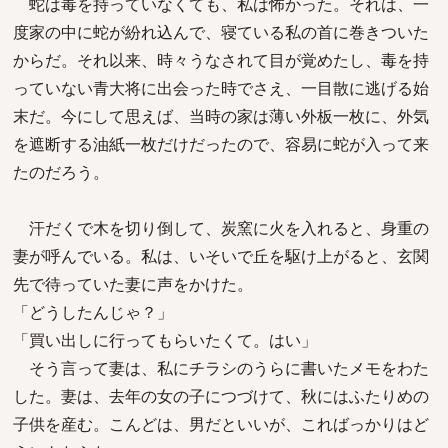
蛇は毒を持っていなくても、私は怖かった。それは、一
度家の中に蛇が紛れ込んで、寝ている私の首に巻きついた
からだ。それ以来、時々うなされて目が覚めたし、毒を持
っていない青大将に出会った時でさえ、一目散に逃げる始
末だ。今にして思えば、当時の家は薄い外板一枚に、外気
を遮断する油紙一枚だけだったので、容易に蛇が入って来
たのだろう。
汗だくで木を切り倒して、炭窯に火を入れると、身重の
妻が呼んでいる。私は、いそいで丘を駆け上がると、玄関
先で待っていた妻に声をかけた。
「どうしたんじゃ？」
「買い出しに行ってもらいたくて。はい」
そう言って妻は、私にチラシのうらに書いたメモをわた
した。妻は、去年の女の子につづけて、秋にはふたりめの
子供を産む。こんどは、男だといいが、こればっかりはど