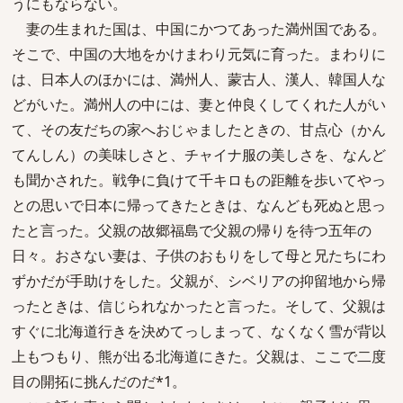
うにもならない。
妻の生まれた国は、中国にかつてあった満州国である。
そこで、中国の大地をかけまわり元気に育った。まわりに
は、日本人のほかには、満州人、蒙古人、漢人、韓国人な
どがいた。満州人の中には、妻と仲良くしてくれた人がい
て、その友だちの家へおじゃましたときの、甘点心（かん
てんしん）の美味しさと、チャイナ服の美しさを、なんど
も聞かされた。戦争に負けて千キロもの距離を歩いてやっ
との思いで日本に帰ってきたときは、なんども死ぬと思っ
たと言った。父親の故郷福島で父親の帰りを待つ五年の
日々。おさない妻は、子供のおもりをして母と兄たちにわ
ずかだが手助けをした。父親が、シベリアの抑留地から帰
ったときは、信じられなかったと言った。そして、父親は
すぐに北海道行きを決めてっしまって、なくなく雪が背以
上もつもり、熊が出る北海道にきた。父親は、ここで二度
目の開拓に挑んだのだ*1。