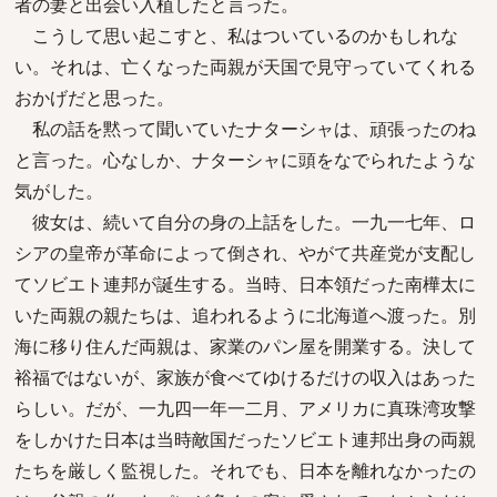
者の妻と出会い入植したと言った。
こうして思い起こすと、私はついているのかもしれな
い。それは、亡くなった両親が天国で見守っていてくれる
おかげだと思った。
私の話を黙って聞いていたナターシャは、頑張ったのね
と言った。心なしか、ナターシャに頭をなでられたような
気がした。
彼女は、続いて自分の身の上話をした。一九一七年、ロ
シアの皇帝が革命によって倒され、やがて共産党が支配し
てソビエト連邦が誕生する。当時、日本領だった南樺太に
いた両親の親たちは、追われるように北海道へ渡った。別
海に移り住んだ両親は、家業のパン屋を開業する。決して
裕福ではないが、家族が食べてゆけるだけの収入はあった
らしい。だが、一九四一年一二月、アメリカに真珠湾攻撃
をしかけた日本は当時敵国だったソビエト連邦出身の両親
たちを厳しく監視した。それでも、日本を離れなかったの