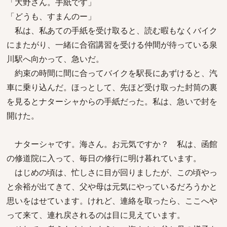
「大野さん。手紙です」
「どうも、すまんのー」
私は、私あての手紙を受け取ると、読む暇もなくバイク
にまたがり、一緒に合宿講習を受ける仲間が待っている泉
川駅へ向かって、急いだ。
約束の時間に間に合ってバイクを駅長にあずけると、汽
車に乗り込んだ。ほっとして、先ほど受け取った封筒の裏
を見るとナターシャからの手紙だった。私は、急いで封を
開けた。
ナターシャです。海さん。お元気ですか？ 私は、函館
の修道院に入って、毎日の修行に明け暮れています。
はじめの頃は、忙しさに目が回りましたが、この頃やっ
と余裕が出てきて、父や母は元気にやっているだろうかと
思いをはせています。けれど、連絡を取ったら、ここへや
って来て、連れ戻されるのは目に見えています。