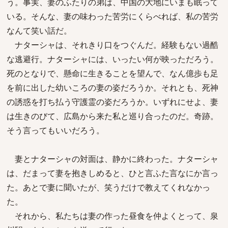
う。事実、妻のふたりの弟は、中国の大地にいまも眠って
いる。そんな、妻の味わった苦労にくらべれば、私の苦労
なんて笑い話だ。
ナターシャは、それきり口をつぐんだ。経験もない過酷
な逃避行。ナターシャには、いったい何が映っただろう。
死のとなりで、懸命に生きることを望んで、なん億歩も足
を前に出した幼いころの妻の姿だろうか。それとも、死神
の誘惑を打ち払う守護霊の姿だろうか。いずれにせよ、妻
は生きのびて、広島から来た私と巡り合ったのだ。奇跡。
そう言ってもいいだろう。
妻とナターシャの対面は、静かに終わった。ナターシャ
は、だまって妻を抱きしめると、ひと言ふた言なにか言っ
た。あとで妻に聞いたが、笑うだけで教えてくれなかっ
た。
それから、私たちは妻の作った昼食を仲よくとって、泉