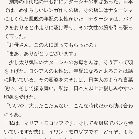
別海の市街地の中心部にナターシャの家はあった。日本
では、めずらしいレンガ作りの店。その店にはナターシャ
によく似た風貌の年配の女性がいた。ナターシャは、バイ
クをおりると小走りに駆け寄り、その女性の腕を引っ張っ
て言った。
「お母さん。この人に送ってもらったの」
「まあ、ありがとうございます」
少し太り気味のナターシャのお母さんは、そう言って頭
を下げた。ロシア人の女性は、年配になると太ることは話
に聞いている。その容姿をのぞけば、日本人のような言葉
使い、そして振る舞い。私は、日本人以上に親しみやすい
印象を受けた。
「いいや、大したこたぁない。こんな時代だから助け合わ
にゃあ」
「私は、マリア・モロゾフです。そして今厨房でパンを焼
いていますが夫は、イワン・モロゾフです。どうぞ、よろ