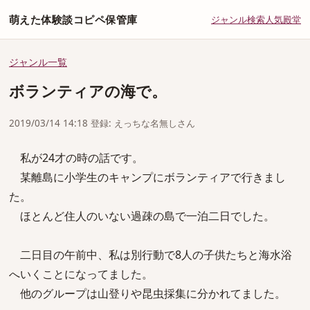
萌えた体験談コピペ保管庫
ジャンル
検索
人気
殿堂
ジャンル一覧
ボランティアの海で。
2019/03/14 14:18 登録: えっちな名無しさん
私が24才の時の話です。
某離島に小学生のキャンプにボランティアで行きまし
た。
ほとんど住人のいない過疎の島で一泊二日でした。
二日目の午前中、私は別行動で8人の子供たちと海水浴
へいくことになってました。
他のグループは山登りや昆虫採集に分かれてました。