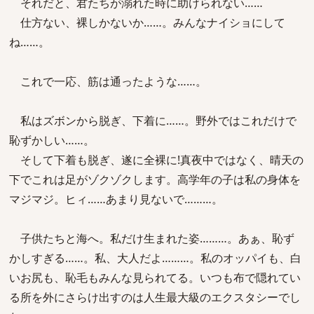
それだと、君たちが溺れた時に助けられない……
仕方ない、裸しかないか……。みんなナイショにして
ね……。
これで一応、筋は通ったような……。
私はズボンから脱ぎ、下着に……。野外ではこれだけで
恥ずかしい……。
そして下着も脱ぎ、遂に全裸に!真夜中ではなく、晴天の
下でこれは足がゾクゾクします。高学年の子は私の身体を
マジマジ。ヒィ……あまり見ないで………。
子供たちと海へ。私だけ生まれた姿………。あぁ、恥ず
かしすぎる……。私、大人だよ………。私のオッパイも、白
いお尻も、恥毛もみんな見られてる。いつも布で隠れてい
る所を外にさらけ出すのは人生最大級のエクスタシーでし