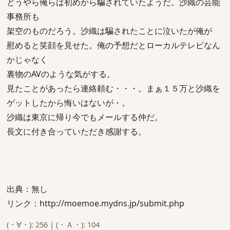
どうやら俺らは初めから騙されていたようだ。沙織の芸能
事務所も
架空のものだろう。沙織は騙されたことに泣いたが俺が
慰めると笑顔を見せた。俺の予想だとローカルテレビなん
かじゃなく
裏物のAVのような気がする。
見たことがあったら連絡頼む・・・。まぁ１５万と沙織を
ゲットしたから悔いはないが・。
沙織は東京に帰り今でもメールする仲だ。
長文に付き合っていただき感謝する。
出典：無し
リンク：http://moemoe.mydns.jp/submit.php
(・∀・): 256 | (・Ａ・): 104