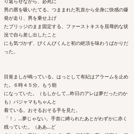
り返らせながら、必死に
男の唇を吸いたてる。つままれた乳首から全身に快感の爆
発が走り、男を乗せ上げ
たブリッジのまま固定する。ファーストキスを屈辱的な状
況で自ら差し出したこと
にも気づかず、びくんびくんと初の絶頂を味わうばかりだ
った。
目覚ましが鳴っている。はっとして有紀はアラームを止め
た。６時４５分。もう朝
になっていた。（もしかして…昨日のアレは夢だったのか
も）パジャマもちゃんと
着ている。おそるおそる手を見た。
「！」…夢じゃない。手首に縛られたあとがわずかに赤く
残っていた。（ああ…ど