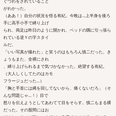
ぐつわをされていること
がわかった。
（ああ！）自分の状況を悟る有紀。今晩は…上半身を後ろ
手に高手小手で縛り上げ
られ、両足は昨日のように開かれ、ベッドの隅に引っ張ら
れている逆Ｙの字スタイ
ルだ。
「いい写真が撮れた」と笑うのはもちろん慎二だった。き
ょうもまた、全裸にされ
、縛り上げられるまで気づかなかった。絶望する有紀。
（大人しくしてたのはカモ
フラージュだった…）
「胸と手首には縄を回してないから、痛くないだろ」（そ
んな問題じゃ…！）目で
怒りを伝えようとしてあわてて目をそらす。慎二もまる裸
だった。その股間にはお