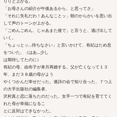
りりと上がる。
「お母さんの紹介が午後あるから、と思ってさ」
「それに失礼だわ！あんなことッ」朝のからかいを思い出
して声のトーンが上がる。
「ごめんごめん、じゃあまた後で」と言うと、逃げ出して
いく。
「ちょっとッ…待ちなさい」と言いかけて、有紀はため息
をついた。（はあ…少し
は期待してたのに）
有紀の母、由布子が来月再婚する。父が亡くなって１３
年、まだ３８歳の母がよう
やくつかんだ幸せだった。連詩の会で知り合った、７つ上
の大手出版社の編集者、
沢村真と恋に落ちたのだった。女手一つで有紀を育ててく
れた母が幸福になるこ
とに反対はできなかった。