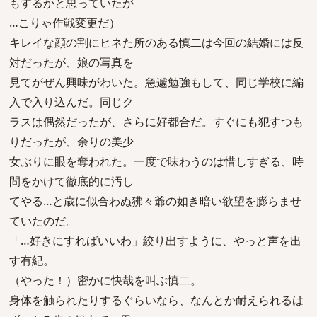
もするかと思っていたが
…こりゃ作戦変更だ）
キレイな顔の割にヒネた所のある慎二は今回の結婚には反
対だったが、娘の写真を
見てがぜん興味がわいた。急遽勉強もして、同じ学校に編
入で入り込んだ。同じク
ラスは偶然だったが、さらに好都合だ。すぐにも犯すつも
りだったが、余りの美少
女ぶりに眼を奪われた。一度で味わうのは惜しすぎる、時
間をかけて徹底的に汚し
てやる…と歳に似合わぬ狒々爺の如き暗い欲望を膨らませ
ていたのだ。
「…好きにすればいいわ」絞り出すように、やっと声を出
す有紀。
（やった！）密かに快哉を叫ぶ慎二。
身体を触られたりするぐらいなら、なんとか耐えられるは