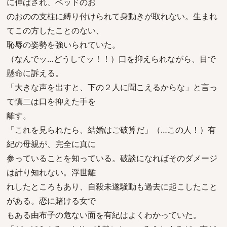
に伸ばされ、ベッドのお
のおのの支柱に縛り付けられて身動きが取れない。生まれ
てこの方したことのない、
恥辱の姿勢を強いられていた。
（なんでッ…どうしてッ！！）口を抑えられながら、目で
懸命に訴える。
「大きな声を出すと、下の２人に聞こえるからな」と言っ
て慎二は口を抑えた手を
離す。
「これを見られたら、結婚はご破算だ」（…この人！）有
紀の母親が、完全に真に
参っていることを知っている。破談になればそのダメージ
は計り知れない。浮世離
れしたところもあり、自殺未遂騒動も過去に起こしたこと
がある。恋に賭ける女で
もある由布子の危ない面を有紀はよくわかっていた。