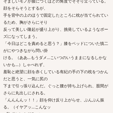
ぞましいモノが腹につくほどの角度でそそり立っている。
顔をそらそうとするが、
手を背中の上のほうで固定したところに枕が当てられてい
るため、胸がさらにそり
反って美しい隆起が盛り上がり、挑発しているようなポー
ズになってしまう。
「今日はどこを責めると思う？」膝をベッドについた慎二
がにやつきながら問い掛
ける。（ああ…もうダメ…こいつのいうままになるしかな
いかも…）しゃべれず、
羞恥と絶望に顔を赤くしている有紀の手の下の枕をつかん
だと思うと、一気に尻の
下まで引っ張り込んだ。ぐっと腰が持ち上げられ、股間が
さらに丸出しにされる。
「んんんんッ！！」顔を仰け反り上がらせ、ぶんぶん振
る。（イヤアッ…こんなッ