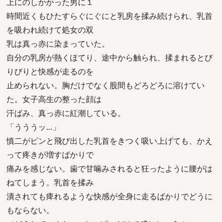
上にのしかかった男に１
時間近くもひたすらぐにぐにと乳房を揉み続けられ、乳首
を吸われ続けて処女の双
乳は真っ赤に染まっていた。
自分の乳房が熱くほてり、途中から触られ、揉まれるとび
りびりと快感が走るのを
止められない。胸だけでなく股間もどろどろに溶けてい
た。女子高生の整った顔は
汗ばみ、真っ赤に紅潮している。
「うううッ…」
慎二がピンと飛び出した乳首をきつく吸い上げても、かえ
って疼きが増すばかりで
痛みを感じない。歯で甘噛みされると狂ったように腰がは
ねてしまう。乳首を揉み
潰されても痺れるような快感が全身に走るばかりでどうに
もならない。