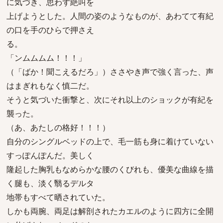
に気づき、思わず絶叫を
上げようとした。人間の姿のようなものが、あわてて有紀
の口を手のひらで押さえ
る。
「ンムムムム！！！」
（「ばか！聞こえるだろ」）ささやき声で強く言った、声
はまぎれもなく慎二だ。
そうと気づいた衝撃と、次にそれ以上のショックが有紀を
襲った。
（あ、あたしの格好！！！）
自分のシングルベッドの上で、毛一筋も身に着けていない
すっぽんぽんだ。美しく
隆起した胸乳もなめらかな腰のくびれも、優美な曲線を描
く腿も、淡く翳るデルタ
地帯もすべて晒されていた。
しかも両腕、両足は解剖されたカエルのように四方に全開