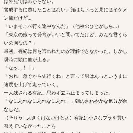
は外見ではわからない。
警戒するに越したことはない。顔はちょっと見にはイケメ
ン風だけど…。
「いまそこへ行く途中なんだ」（他校のひとかしら…）
「東京の娘って発育がいいと聞いてたけど、みんな君くら
いの胸なの？」
最初、有紀は何を言われたのか理解できなかった。しかし
瞬時に頭に血が上る。
「なッ…！！」
「おれ、急ぐから先行くね」と言って男はあっというまに
速度を上げて走っていく。
一人残される有紀。思わず立ち止まってしまった。
「なにあれなにあれなにあれ！」朝のさわやかな気分が台
なしだ。
（そりゃ…大きくはないけどさ）有紀は小さなブラを買い
替えていなかったことを