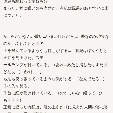
休みも終わって学校も始
まった。妙に眠いのも当然だ。有紀は風呂のあとすぐに床
についた。
か…らだがなんか重い…いま…何時だろ…。夢なのか現実な
のか、ふわふわと雲の
上を飛んでいるような心持ちがする…。有紀はぼんやりと
天井を見上げた。スモ
ールランプが付いている。（あれ…あたし消したはずだけ
どなあ…）それに、手
も足も突っ張っているような気がする…（なんでだろ…）
手の先を見る。
手首に紐が巻き付いている。（おかしいな…紐って…ひ
も？？？）
正気に返った有紀は、腹の上あたりに見えた人間の姿に姿