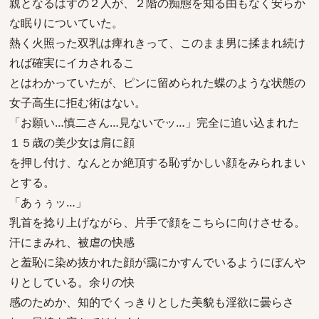
親となるはずの２人が、２階の痴態を知る由もなく安らか
な眠りについていた。
熱く火照った双乳は痺れきって、このまま男に揉まれ続け
れば確実にイカされるこ
とはわかっていたが、ピンに留められた蝶のような状態の
女子高生に拒む術はない。
「お願い…慎二さん…見ないでッ…」完全に追い込まれた
１５歳の美少女は肩に顔
を押し付け、なんとか絶頂する恥ずかしい顔をみられまい
とする。
「あぅぅッ…」
乳首を捻り上げながら、片手で顔をこちらに向けさせる。
汗にまみれ、被虐の快感
と羞恥に染め抜かれた顔が靄にかすんでいるようにぼんや
りとしている。余りの快
感のためか、知的でくっきりとした美貌も淫欲に曇らさ