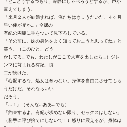
「ど…どうするつもり」冷静にしゃべろうとするが、声が
震えてしまう。
「来月２人が結婚すれば、俺たちはきょうだいだ。４ヶ月
早い俺が兄か…」全裸の
有紀の両脇に手をついて見下ろしている。
「その前に、妹の身体をよく知っておこうと思ってね」と
笑う。（このひと、どう
かしてる…でも、わたしがここで大声を出したら…）ジレ
ンマに苛まれる有紀。慎
二が続けた。
「心配するな。処女は奪わない。身体を自由にさせてもら
うだけだ。それならいい
だろう」
「…！」（そんな…ああ…でも）
「約束するよ。有紀が求めない限り、セックスはしない」
（勝手に呼び捨てにしないで！）怒りに震えるが、身体は