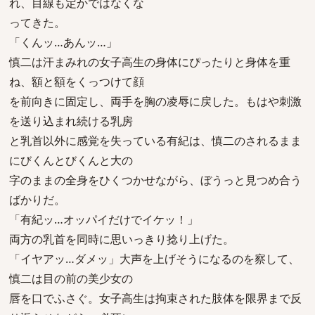
れ、目線も定かではなくな
ってきた。
「くんッ…あんッ…」
慎二は汗まみれの女子高生の身体にぴったりと身体を重
ね、額と額をくっつけて顔
を前向きに固定し、両手を胸の凌辱に戻した。もはや刺激
を送り込まれ続ける乳房
と乳首以外に感覚を失っている有紀は、慎二のされるまま
にびくんとびくんと大の
字のままの全身をひくつかせながら、ぼうっと見つめ合う
ばかりだ。
「有紀ッ…オッパイだけでイケッ！」
両方の乳首を同時に思いっきり捻り上げた。
「イヤアッ…ダメッ」大声を上げそうになるのを察して、
慎二は目の前の美少女の
唇を口でふさぐ。女子高生は拘束された肢体を限界まで反