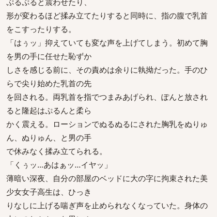
ぷるぷると震わせたり、
形が変わるほど揉み立てたりすると同時に、指の腹で乳首
をこすったりする。
「はぅッ」抑えていても変な声を上げてしまう。初めて胸
を男の手に任せた恥ずか
しさを感じる前に、その責めは余りに執拗だった。手のひ
らで尖り始めた乳首の先
を回される。両乳首を指でつまみあげられ、ぽんと放され
ると隆起はぷるんと柔ら
かく震える。ローションでぬるぬるにされた胸乳をぬりゅ
ん、ぬりゅん、と男の手
で休みなく揉み立てられる。
「くぅッ…あはぁッ…イヤッ」
薄暗い深夜、自分の部屋のベッドに大の字に拘束された美
少女女子高生は、ひっき
りなしに上げる喘ぎ声を止められなくなっていた。身体の