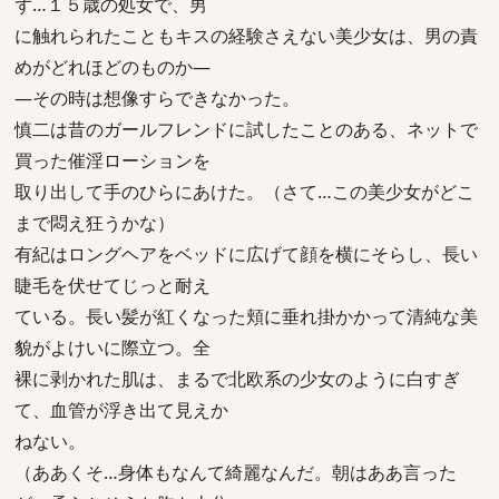
ず…１５歳の処女で、男
に触れられたこともキスの経験さえない美少女は、男の責
めがどれほどのものか―
―その時は想像すらできなかった。
慎二は昔のガールフレンドに試したことのある、ネットで
買った催淫ローションを
取り出して手のひらにあけた。（さて…この美少女がどこ
まで悶え狂うかな）
有紀はロングヘアをベッドに広げて顔を横にそらし、長い
睫毛を伏せてじっと耐え
ている。長い髪が紅くなった頬に垂れ掛かかって清純な美
貌がよけいに際立つ。全
裸に剥かれた肌は、まるで北欧系の少女のように白すぎ
て、血管が浮き出て見えか
ねない。
（ああくそ…身体もなんて綺麗なんだ。朝はああ言った