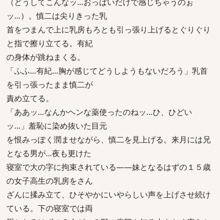
（どうしてこんなッ…おっぱいだけで感じちゃうのぉ
ッ…）。慎二は尖りきった乳
首をつまんで上に乳房もろとも引っ張り上げるとぐりぐり
と指で擦り立てる。有紀
の身体が跳ねまくる。
「ふふ…有紀…胸が感じてどうしようもないだろう」乳首
を引っ張ったまま慎二が
責め立てる。
「ああッ…なんかヘンな薬使ったのねッ…ひ、ひどい
ッ…」羞恥に染め抜いた目元
を恨みっぽく潤ませながら、慎二を見上げる。来月には兄
となる男が…夜も更けた
寝室で大の字に拘束されている――妹となるはずの１５歳
の女子高生の乳房をさん
ざんに揉み立て、ひそやかにいやらしい声を上げさせ続け
ている。下の寝室では両