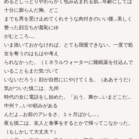
めるとしっとりやわらかく包み込まれる肌…年齢にしては
十分に膨らんだ胸、どこ
までも男を受け止めてくれそうな肉付きのいい腰…美しく
整った顔立ちが羞恥にゆ
がむところ…。
いま抜いておかなければ、とても我慢できない。一度で処
女を奪うのはもはや考え
られなかった。（ミネラルウォーターに睡眠薬を仕込んで
いることもまだ気づいて
いないだろう）顔が自然ににやけてくる。（ああそうだ）
気がついた慎二は、九州
時代の女に電話をし始めた。「おう、舞か…いまどこだ…
中州？…いや頼みがある
んだよ…お前のアレをさ、１ヶ月ばかし…」
夜も慎二は、友人と食事をするとかで帰ってこなかった。
（もしかして大丈夫？）