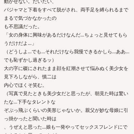
動かせない。だいたい、
パジャマと下着をすべて脱がされ、両手足を縛られるまで
まるで気づかなかったの
も不思議だった。
「女の身体に興味があるだけなんだ…ちょっと見せてもら
うだけだよ…」
（どうしよ…でも…それだけなら我慢できるかしら…ああ…
でも恥ずかし過ぎるッ）
大の字に磔にされたまま顔を紅潮させて悩みぬく美少女を
見下ろしながら、慎二は
内心でほくそ笑む。
（写真で見たときも美少女だと思ったが、朝見た時は驚い
たな…下手なタレントな
ぞぶっ飛ぶくらいの美形じゃないか。親父が妙な母娘に引
っ掛かったと聞いた時は
、うぜえと思った…娘も一発やってセックスフレンドにで