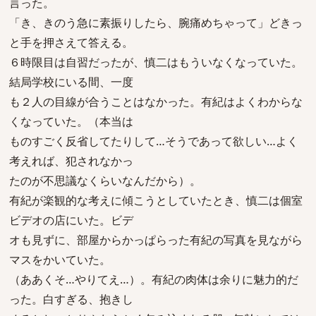
言った。
「き、きのう急に素振りしたら、腕痛めちゃって」どきっ
と手を押さえて答える。
６時限目は自習だったが、慎二はもういなくなっていた。
結局学校にいる間、一度
も２人の目線が合うことはなかった。有紀はよくわからな
くなっていた。（本当は
ものすごく反省してたりして…そうであって欲しい…よく
考えれば、犯されなかっ
たのが不思議なくらいなんだから）。
有紀が楽観的な考えに傾こうとしていたとき、慎二は個室
ビデオの店にいた。ビデ
オも見ずに、部屋からかっぱらった有紀の写真を見ながら
マスをかいていた。
（ああくそ…やりてえ…）。有紀の肉体は余りに魅力的だ
った。白すぎる、抱きし