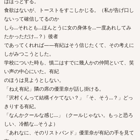
はほっとする。
食欲はないが、トーストをすこしかじる。（私が告げ口し
ないって確信してるのか
しら…それとも…ほんとうに女の身体を…一度あれしてみ
たかっただけ…？）後者
であってくれれば――有紀はそう信じたくて、その考えに
しがみつこうとした。
学校についた時も、慎二はすでに幾人かの仲間といて、笑
い声の中心にいた。有紀
のほうは見ようとしない。
「ねえ有紀」隣の席の優里奈が話し掛ける。
「沢村くんって結構イケてない？」「そ、そう…？」どっ
きりする有紀。
「なんかクールな感じ…」（クールじゃない。もっと恐ろ
しい、冷酷な…そうよ）
「あれなに、そのリストバンド」優里奈が有紀の手を見て