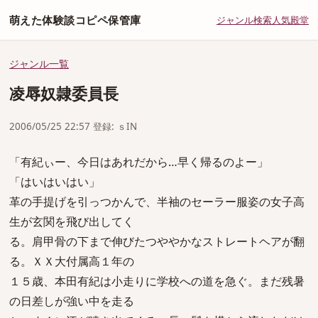
萌えた体験談コピペ保管庫
ジャンル
検索
人気
殿堂
ジャンル一覧
凌辱奴隷委員長
2006/05/25 22:57 登録: ｓIN
「有紀ぃー、今日はあれだから…早く帰るのよー」
「はいはいはい」
革の手提げを引っつかんで、半袖のセーラー服姿の女子高
生が玄関を飛び出してく
る。肩甲骨の下まで伸びたつややかなストレートヘアが翻
る。ＸＸ大付属高１年の
１５歳、本田有紀は小走りに学校への道を急ぐ。まだ残暑
の日差しが強い中を走る