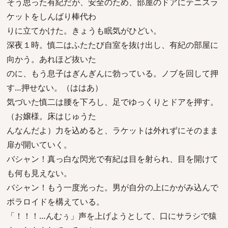
そう思った有紀だが、安全のため、部屋のドアにテニスラ
ケットをしんばり棒代わ
りに立てかけた。きょうも眠気がひどい。
深夜１時。慎二はふたたび自室を抜け出し、有紀の部屋に
向かう。あれほど抜いた
のに、もう息子はぎんぎんに勃っている。ノブを回して押
す…押せない。（ははあ）
気づいた慎二は腰を下ろし、足でゆっくりとドアを押す。
（お嬢様。床はじゅうた
んなんだよ）力を込めると、ラケットは外れずにそのまま
扉が開いていく。
バシャン！真っ白な閃光で有紀は目を射られ、目を開けて
も何も見えない。
バシャン！もう一度光った。男が自分の上にかがみ込んで
ポラロイドを構えている。
「！！！…んむぅ」声を上げようとして、口にサラシで猿