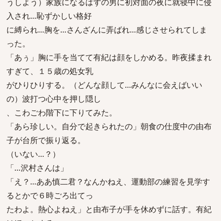
うしよう）家族になるはずの男に初対面の夜に就寝中に侵
入され…恥ずかしい格好
に縛られ…胸を…さんざんに弄ばれ…感じさせられてしま
った。
「あぅ」胸に手を当てて有紀は顔をしかめる。昨夜揉まれ
すぎて、１５歳の処女乳
がひりひりする。（どんな顔して…みんなに会えばいい
の）波打つ心中を押し隠し
、こわごわ階下に下りてみた。
「あら珍しい。自分で起きられたの」朝食の仕度中の由布
子が台所で振り返る。
（いない…？）
「…沢村さんは」
「え？…ああ慎二君？なんかねえ、運動部の練習を見学す
るとかで６時ごろ出てっ
たわよ。熱心よねえ」と由布子が手を休めずに話す。有紀