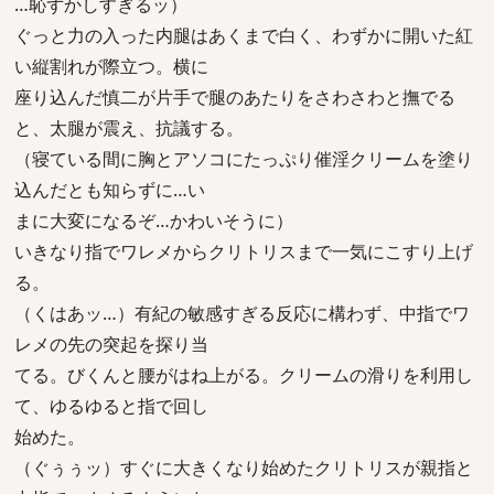
…恥ずかしすぎるッ）
ぐっと力の入った内腿はあくまで白く、わずかに開いた紅
い縦割れが際立つ。横に
座り込んだ慎二が片手で腿のあたりをさわさわと撫でる
と、太腿が震え、抗議する。
（寝ている間に胸とアソコにたっぷり催淫クリームを塗り
込んだとも知らずに…い
まに大変になるぞ…かわいそうに）
いきなり指でワレメからクリトリスまで一気にこすり上げ
る。
（くはあッ…）有紀の敏感すぎる反応に構わず、中指でワ
レメの先の突起を探り当
てる。びくんと腰がはね上がる。クリームの滑りを利用し
て、ゆるゆると指で回し
始めた。
（ぐぅぅッ）すぐに大きくなり始めたクリトリスが親指と