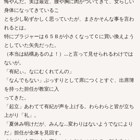
悔やんだ。実は最近、腰や胸に肉がついてきて、女らしい
身体になってきているこ
とを少し恥ずかしく思っていたが、まさかそんな事を言わ
れるとは。
特にブラジャーは６５Ｂが小さくなってＣに買い換えよう
としていた矢先だった。
（本当は結構あるのよ！）…と言って見せられるわけでは
ないが。
「有紀ぃ。なにむくれてんの」
「なんでもない」ぶっすりとして席につくとすぐ、出席簿
を持った担任が教室に入
ってきた。
「起立」あわてて有紀が声を上げる。わらわらと皆が立ち
上がり「礼」。
「夏休み明けだが、みんな…変わりはないようでなにより
だ」担任が全体を見回す。