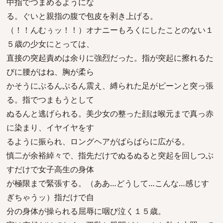
中指でつまめるようにな
る。ぐいと親指の腹で包皮を剥き上げる。
（！！んむぅッ！！）オナニーもろくにしたことのない１
５歳の少女にとっては、
直接の突起責めは余りに強烈だった。指が突起に擦れるた
びに腰がはね、胸が柔ら
かそうにぷるんぷるん震え、縛られた足がピーンと突っ張
る。指でつまもうとして
ぬるんと逃げられる。美少女の整った顔は喉元まで真っ赤
に染まり、イヤイヤをす
るように振られ、ロングヘアがばらばらに広がる。
慎二が余裕綽々で、指先だけでぬるぬると突起を回しつぶ
すだけで女子高生の身体
が極限まで緊張する。（ああ…どうして…こんな…感じす
ぎちゃうッ）指だけで自
分の身体が操られる屈辱に咽び泣く１５歳。