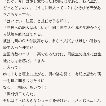
「だが、今日は少し変わったお知らせがある。転入生だ」
どっとどよめく。（うちに転入って…？）ひそひそ声があ
ちこちからする。
「はいはい、注意」と担任が手を叩く。
「当校への転入は珍しいが、同じ国立大付属の学校からな
ら試験を経ればできる。
彼は九州の○大付設高から、君らの入試より難しい選抜を
経て入った仲間だ」
全国有数のエリート高であるだけに、同級生の出来には生
徒たちは敏感だ。「きみ
、入って」
ゆっくりと壇上に上がる。男の姿を見て、有紀は思わず両
手を机に叩きつけそうに
なる。（朝の、あいつ！）
「沢村慎二くんだ」
有紀はさらに大きなショックを受けた。（さわむら…しん