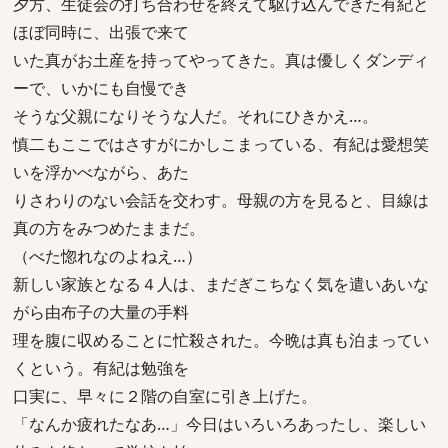
夕方、生徒会の打ち合わせを終えて駆け込んできた有紀と
ほぼ同時に、出張で来て
いた真がお土産を持ってやってきた。真は優しくダンディ
ーで、いかにも自慢でき
そうな父親になりそうな人だ。それにひきかえ…。
慎二もここではさすがにかしこまっている、有紀は愛想笑
いを浮かべながら、あた
りさわりのない会話を交わす。母親の方を見ると、目線は
真の方をみつめたままだ。
（べた惚れなのよねえ…）
新しい家族となる４人は、まだぎこちなく気を遣いあいな
がら由布子の大量の手料
理を腹に収めることに忙殺された。今晩は真も泊まってい
くという。有紀は勉強を
口実に、早々に２階の自室に引き上げた。
「なんか疲れたなあ…」今日はいろいろあったし、楽しい