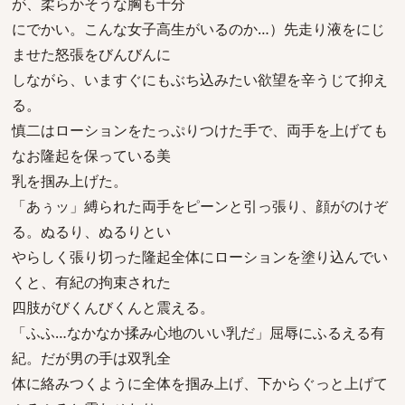
が、柔らかそうな胸も十分
にでかい。こんな女子高生がいるのか…）先走り液をにじ
ませた怒張をびんびんに
しながら、いますぐにもぶち込みたい欲望を辛うじて抑え
る。
慎二はローションをたっぷりつけた手で、両手を上げても
なお隆起を保っている美
乳を掴み上げた。
「あぅッ」縛られた両手をピーンと引っ張り、顔がのけぞ
る。ぬるり、ぬるりとい
やらしく張り切った隆起全体にローションを塗り込んでい
くと、有紀の拘束された
四肢がびくんびくんと震える。
「ふふ…なかなか揉み心地のいい乳だ」屈辱にふるえる有
紀。だが男の手は双乳全
体に絡みつくように全体を掴み上げ、下からぐっと上げて