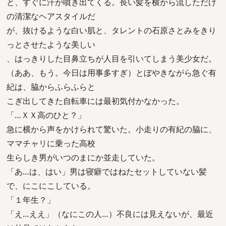
と、すぐに汗が噴き出てくる。長い髪を横から流しただけ
の清潔なヘアスタイルだ
が、抜けるような白い肌と、タレントの石原さとみをきり
っとさせたような美しい
、はっきりした目鼻立ちが人目を引いてしまう美少女だ。
（ああ、もう。今日は用事多すぎ）とぼやきながら急ぐ有
紀は、脇からふらふらと
こぎ出してきた自転車には最初気付かなかった。
「…ＸＸ高のひと？」
急に横から声をかけられて驚いた。小走りの有紀の脇に、
ママチャリに乗った高校
生らしき男がいつのまにか並走していた。
「あ…は、はい」男は寝癖ではねたセットしていない髪
で、にこにこしている。
「１年生？」
「え…ええ」（なにこの人…）不良には見えないが、最近