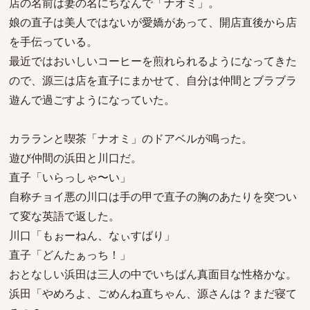
店の名前は妻の名にちなんで「ナオミ」。
娘の直子は美人ではないが愛嬌があって、開店直後から店
を手伝っている。
最近ではおいしいコーヒーを煎れられるようになってきた
ので、源三は店を直子にまかせて、自分は仲間とブラブラ
遊んで過ごすようになっていた。
カラランと喫茶「ナオミ」のドアベルが鳴った。
遊び仲間の浜田と川口だ。
直子「いらっしゃ〜い」
自称チョイ悪の川口は手の甲で直子の胸のあたりを突つい
て変な英語で返した。
川口「もぉーねん、なぃすばり」
直子「どんたぁっち！」
おとなしい浜田は三人の中でいちばん真面目な性格かな。
浜田「やめろよ、ごめんね直ちゃん、源さんは？まだ寝て