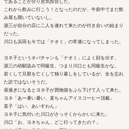
であることが分り意気投合した。
これから飲みに行こう！となったのだが、午前中でまだ飲
み屋も開いていないし。
源三が自分の店に二人を連れて来たのが付き合いの始まり
だった。
川口も浜田も今では「ナオミ」の常連になってしまった。
ヨネ子というオバチャンも「ナオミ」によく顔を出す。
源三の幼馴染みで同級生、つまり川口とも同級生かな。
若くして旦那を亡くして独り暮しをしているが、女を忘れ
た訳ではないそうだ。
昼過ぎになるとヨネ子が買物袋をぶら下げて入って来た。
ヨネ「あー暑い暑い、直ちゃんアイスコーヒー頂戴」
直子「はい、あいすわん」
ヨネ子に気付いた川口がさっそくからかいに来た。
川口「お、ヨネちゃん、どこ行ってきたの？」