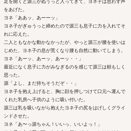
足を開くと源三がぬうっと入ってきて、ヨネ子は思わず声
をあげた。
ヨネ「ああッ、あーーッ」
ヨネ子がぎゅうっと締めたので源三も息子に力を入れてそ
れに応えた。
二人ともなかな動かなかったが、やっと源三が腰を使いは
じめた、ヨネ子の息が荒くなり腰も自然に動いてしまう。
ヨネ「あーッ、あーッ、あーッ・・」
最近になく息子に力がみなぎるのを感じて源三は頼もしく
思った。
源「よし、まだ持ちそうだぞ・・」
ヨネ子を抱え上げると、胸に顔を押しつけて口元へ運んで
くれた乳房へ子供のように吸い付いた。
源三は乳を吸いながら抱えたヨネ子の尻をはげしくグライ
ンドさせた。
ヨネ「あ〜っ源ちゃん！いいっ、いいよっ！」