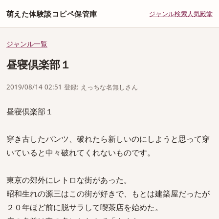
萌えた体験談コピペ保管庫
ジャンル
検索
人気
殿堂
ジャンル一覧
昼寝倶楽部１
2019/08/14 02:51 登録: えっちな名無しさん
昼寝倶楽部１
穿き古したパンツ、破れたら新しいのにしようと思って穿
いていると中々破れてくれないものです。
東京の郊外にレトロな街があった。
昭和生れの源三はこの街が好きで、もとは建築屋だったが
２０年ほど前に脱サラして喫茶店を始めた。