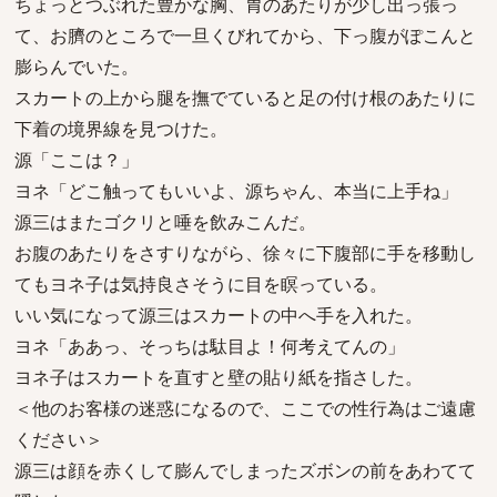
ちょっとつぶれた豊かな胸、胃のあたりが少し出っ張っ
て、お臍のところで一旦くびれてから、下っ腹がぽこんと
膨らんでいた。
スカートの上から腿を撫でていると足の付け根のあたりに
下着の境界線を見つけた。
源「ここは？」
ヨネ「どこ触ってもいいよ、源ちゃん、本当に上手ね」
源三はまたゴクリと唾を飲みこんだ。
お腹のあたりをさすりながら、徐々に下腹部に手を移動し
てもヨネ子は気持良さそうに目を瞑っている。
いい気になって源三はスカートの中へ手を入れた。
ヨネ「ああっ、そっちは駄目よ！何考えてんの」
ヨネ子はスカートを直すと壁の貼り紙を指さした。
＜他のお客様の迷惑になるので、ここでの性行為はご遠慮
ください＞
源三は顔を赤くして膨んでしまったズボンの前をあわてて