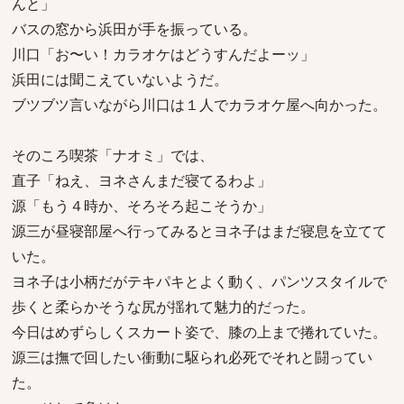
んと」
バスの窓から浜田が手を振っている。
川口「お〜い！カラオケはどうすんだよーッ」
浜田には聞こえていないようだ。
ブツブツ言いながら川口は１人でカラオケ屋へ向かった。
そのころ喫茶「ナオミ」では、
直子「ねえ、ヨネさんまだ寝てるわよ」
源「もう４時か、そろそろ起こそうか」
源三が昼寝部屋へ行ってみるとヨネ子はまだ寝息を立てて
いた。
ヨネ子は小柄だがテキパキとよく動く、パンツスタイルで
歩くと柔らかそうな尻が揺れて魅力的だった。
今日はめずらしくスカート姿で、膝の上まで捲れていた。
源三は撫で回したい衝動に駆られ必死でそれと闘ってい
た。