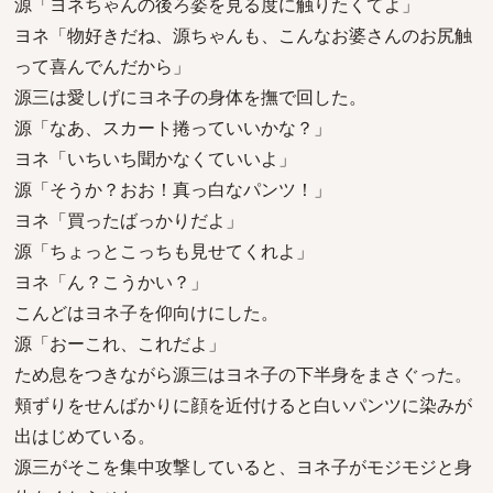
源「ヨネちゃんの後ろ姿を見る度に触りたくてよ」
ヨネ「物好きだね、源ちゃんも、こんなお婆さんのお尻触
って喜んでんだから」
源三は愛しげにヨネ子の身体を撫で回した。
源「なあ、スカート捲っていいかな？」
ヨネ「いちいち聞かなくていいよ」
源「そうか？おお！真っ白なパンツ！」
ヨネ「買ったばっかりだよ」
源「ちょっとこっちも見せてくれよ」
ヨネ「ん？こうかい？」
こんどはヨネ子を仰向けにした。
源「おーこれ、これだよ」
ため息をつきながら源三はヨネ子の下半身をまさぐった。
頬ずりをせんばかりに顔を近付けると白いパンツに染みが
出はじめている。
源三がそこを集中攻撃していると、ヨネ子がモジモジと身