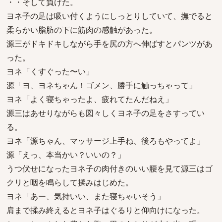
・・そして負けた。
ヨネ子の足は吸い付くようにしっとりしていて、撫でると
柔らかい脂肪の下に筋肉の感触があった。
源三がドキドキしながら手を尻の方へ伸ばすとパンツがあ
った。
ヨネ「くすぐった〜い」
源「ヨ、ヨネちゃん！ゴメン、勝手に触っちゃって」
ヨネ「よく寝ちゃったよ、疲れてたんだねえ」
源三はあせりながらも図々しくヨネ子の足をさすってい
る。
ヨネ「源ちゃん、マッサージ上手ね、後ろもやってよ」
源「えっ、本当かい？いいの？」
うつ伏せになったヨネ子の肉付きのいい腰を見て源三はゴ
クリと咽を鳴らして揉みはじめた。
ヨネ「あー、気持いい、また寝ちゃいそう」
肩まで揉み終えるとヨネ子はぐるりと仰向けになった。