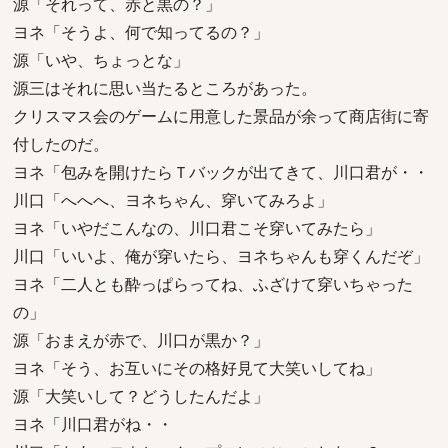
源「それって、赤と黒の？」
ヨネ「そうよ、何で知ってるの？」
源「いや、ちょっとな」
源三はそれに思い当たるところがあった。
クリスマス会のゲームに用意した景品が余って商店街に寄
付したのだ。
ヨネ「包みを開けたらＴバックが出てきて、川口君が・・
川口「へへへ、ヨネちゃん、穿いてみろよ」
ヨネ「いやだこんなの、川口君こそ穿いてみたら」
川口「いいよ、俺が穿いたら、ヨネちゃんも穿くんだぞ」
ヨネ「二人とも酔っぱらってね、ふざけて穿いちゃった
の」
源「おまえが赤で、川口が黒か？」
ヨネ「そう、お互いにその格好見て大笑いしてね」
源「大笑いして？どうしたんだよ」
ヨネ「川口君がね・・