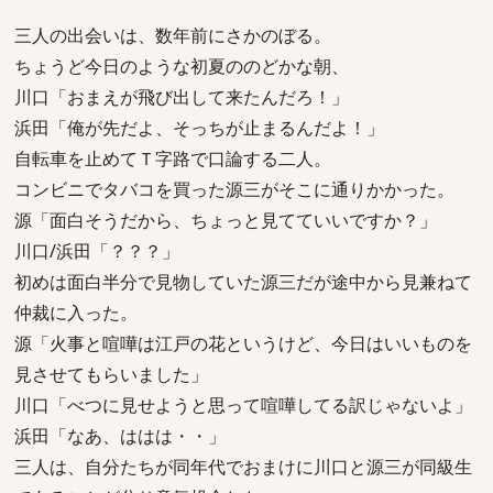
三人の出会いは、数年前にさかのぼる。
ちょうど今日のような初夏ののどかな朝、
川口「おまえが飛び出して来たんだろ！」
浜田「俺が先だよ、そっちが止まるんだよ！」
自転車を止めてＴ字路で口論する二人。
コンビニでタバコを買った源三がそこに通りかかった。
源「面白そうだから、ちょっと見てていいですか？」
川口/浜田「？？？」
初めは面白半分で見物していた源三だが途中から見兼ねて
仲裁に入った。
源「火事と喧嘩は江戸の花というけど、今日はいいものを
見させてもらいました」
川口「べつに見せようと思って喧嘩してる訳じゃないよ」
浜田「なあ、ははは・・」
三人は、自分たちが同年代でおまけに川口と源三が同級生