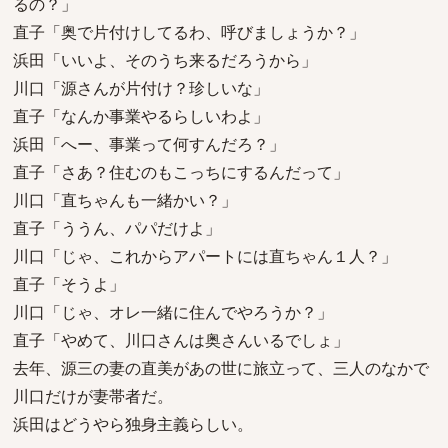
るの？」
直子「奥で片付けしてるわ、呼びましょうか？」
浜田「いいよ、そのうち来るだろうから」
川口「源さんが片付け？珍しいな」
直子「なんか事業やるらしいわよ」
浜田「へー、事業って何すんだろ？」
直子「さあ？住むのもこっちにするんだって」
川口「直ちゃんも一緒かい？」
直子「ううん、パパだけよ」
川口「じゃ、これからアパートには直ちゃん１人？」
直子「そうよ」
川口「じゃ、オレ一緒に住んでやろうか？」
直子「やめて、川口さんは奥さんいるでしょ」
去年、源三の妻の直美があの世に旅立って、三人のなかで
川口だけが妻帯者だ。
浜田はどうやら独身主義らしい。