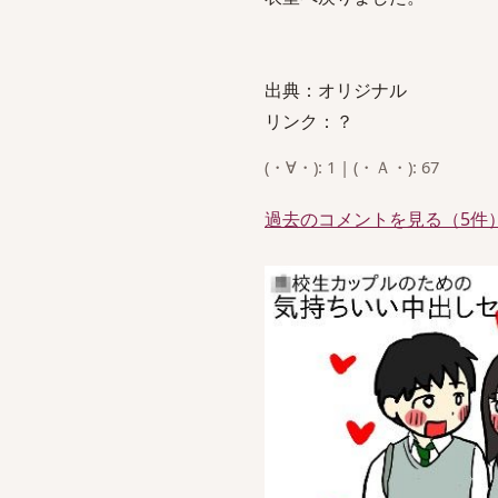
出典：オリジナル
リンク：？
(・∀・): 1 | (・Ａ・): 67
過去のコメントを見る（5件