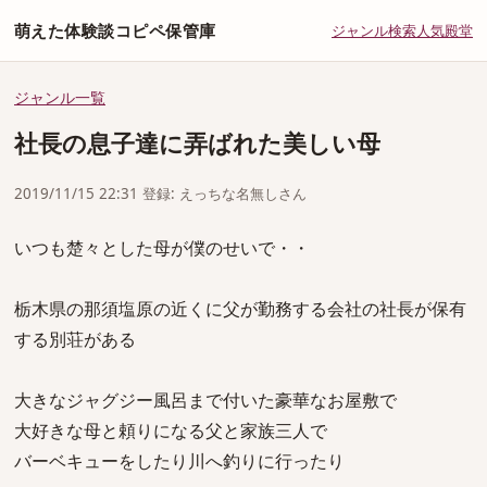
萌えた体験談コピペ保管庫
ジャンル
検索
人気
殿堂
ジャンル一覧
社長の息子達に弄ばれた美しい母
2019/11/15 22:31 登録: えっちな名無しさん
いつも楚々とした母が僕のせいで・・
栃木県の那須塩原の近くに父が勤務する会社の社長が保有
する別荘がある
大きなジャグジー風呂まで付いた豪華なお屋敷で
大好きな母と頼りになる父と家族三人で
バーベキューをしたり川へ釣りに行ったり