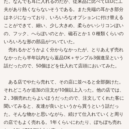
た。なんでも耳に入れるのだが、従来品に比べてLEDに工
夫があり熱くならないそうである。また先端の耳かき部分
はネジになっており、いろいろなオプションに付け替える
ことができて、細い、少し大きめ、柔らかいシリコンぽい
の、フック、へらぽいのとか、磁石とか１０種類くらいの
いろいろな形の部品がついていた。
売れるかどうかよく分からなかったが、とりあえず売れ
なかったら半年以内なら返品OK＋サンプル3個進呈という
話だったので、50個ほどを仕入れて店頭においてみた。
ある店でやたら売れて、その店に並べると全部捌けた。
それどころか追加の注文が10個以上入った。他の店では、
2，3個売れたらよいほうだったので、注文してくれた客に
聞いてみると、友達が良いというから買うという話だっ
た。そんな物かと思いながら、続けて仕入れていくと周り
の店でもよく売れる。1年くらいにわたり、ぼちぼち売れ