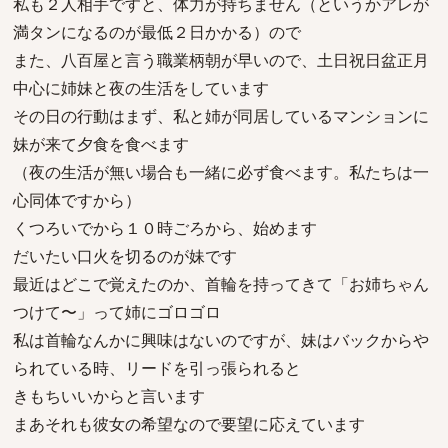
私も２人相手ですと、体力が持ちません（というかアレが
満タンになるのが最低２日かかる）ので
また、八百屋と言う職業柄朝が早いので、土日祝日盆正月
中心に姉妹と夜の生活をしています
その日の行動はまず、私と姉が同居しているマンションに
妹が来て夕食を食べます
（夜の生活が無い場合も一緒に必ず食べます。私たちは一
心同体ですから）
くつろいでから１０時ごろから、始めます
だいたい口火を切るのが妹です
最近はどこで覚えたのか、首輪を持ってきて「お姉ちゃん
つけて〜」って姉にゴロゴロ
私は首輪なんかに興味はないのですが、妹はバックからや
られている時、リードを引っ張られると
きもちいいからと言います
まあそれも彼女の希望なので要望に応えています