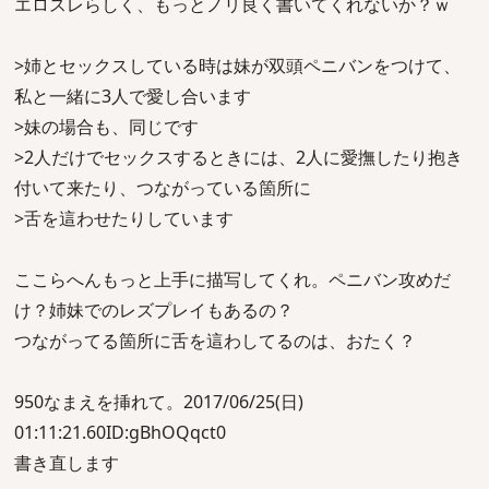
エロスレらしく、もっとノリ良く書いてくれないか？ｗ
>姉とセックスしている時は妹が双頭ペニバンをつけて、
私と一緒に3人で愛し合います
>妹の場合も、同じです
>2人だけでセックスするときには、2人に愛撫したり抱き
付いて来たり、つながっている箇所に
>舌を這わせたりしています
ここらへんもっと上手に描写してくれ。ペニバン攻めだ
け？姉妹でのレズプレイもあるの？
つながってる箇所に舌を這わしてるのは、おたく？
950なまえを挿れて。2017/06/25(日)
01:11:21.60ID:gBhOQqct0
書き直します