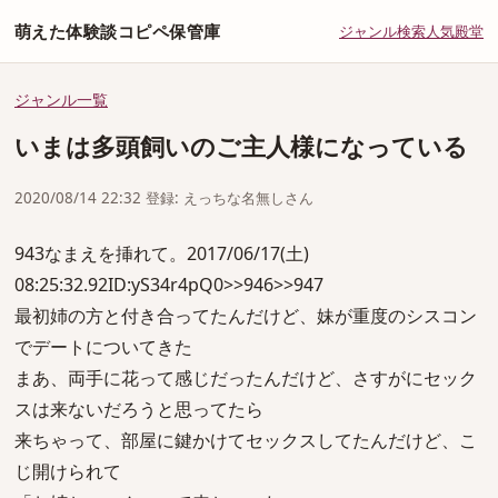
萌えた体験談コピペ保管庫
ジャンル
検索
人気
殿堂
ジャンル一覧
いまは多頭飼いのご主人様になっている
2020/08/14 22:32 登録: えっちな名無しさん
943なまえを挿れて。2017/06/17(土)
08:25:32.92ID:yS34r4pQ0>>946>>947
最初姉の方と付き合ってたんだけど、妹が重度のシスコン
でデートについてきた
まあ、両手に花って感じだったんだけど、さすがにセック
スは来ないだろうと思ってたら
来ちゃって、部屋に鍵かけてセックスしてたんだけど、こ
じ開けられて