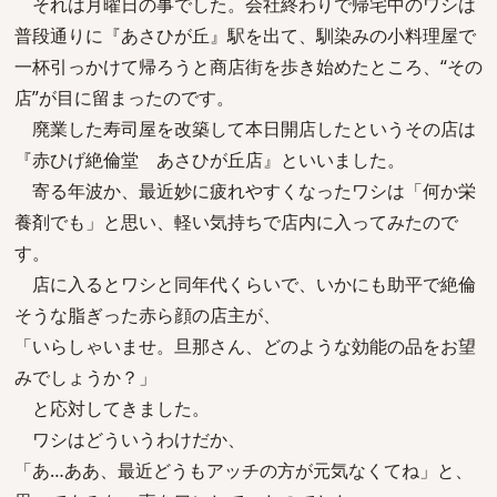
それは月曜日の事でした。会社終わりで帰宅中のワシは
普段通りに『あさひが丘』駅を出て、馴染みの小料理屋で
一杯引っかけて帰ろうと商店街を歩き始めたところ、“その
店”が目に留まったのです。
廃業した寿司屋を改築して本日開店したというその店は
『赤ひげ絶倫堂 あさひが丘店』といいました。
寄る年波か、最近妙に疲れやすくなったワシは「何か栄
養剤でも」と思い、軽い気持ちで店内に入ってみたので
す。
店に入るとワシと同年代くらいで、いかにも助平で絶倫
そうな脂ぎった赤ら顔の店主が、
「いらしゃいませ。旦那さん、どのような効能の品をお望
みでしょうか？」
と応対してきました。
ワシはどういうわけだか、
「あ…ああ、最近どうもアッチの方が元気なくてね」と、