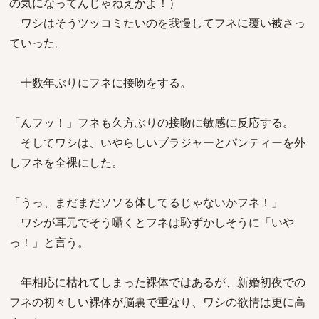
の気になってんじゃねえかよ！）
ワシはそうツッコミたいのを我慢してフネに覆い被さっ
ていった。
十数年ぶりにフネに接吻をする。
「んフッ！」フネも久方ぶりの接吻に敏感に反応する。
そしてワシは、いやらしいブラジャーとパンティーを外
しフネを全裸にした。
「うっ、まだまだソソる体してるじゃないかフネ！」
ワシが耳元でそう囁くとフネは恥ずかしそうに「いや
っ！」と言う。
年相応に枯れてしまった裸体ではあるが、新婚初夜での
フネの初々しい裸体が脳裏で重なり、ワシの欲情は更に高