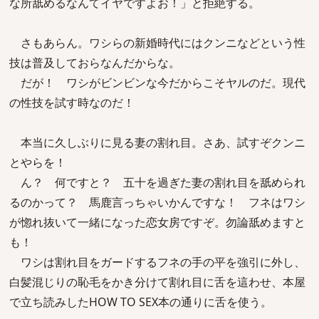
な所舐めるなんてイヤですよお！」と拒絶する。
さもあらん。ワシらの新婚時代にはクンニなどという性
技は普及しておらなんだからな。
だが！ ワシがビンビンな今だからこそヤルのだ。現代
の性技を試す時なのだ！
本当に久しぶりに見る妻の割れ目。さあ、試すぞクンニ
とやらを！
ん？ 何ですと？ 五十を過ぎた妻の割れ目を舐められ
るのかって？ 馬鹿言っちゃいかんですな！ フネはワシ
が惚れ抜いて一緒になった恋女房ですぞ。勿論舐めますと
も！
ワシは割れ目をガードするフネの手の平を強引に外し、
白髪混じりの恥毛をかき分けて割れ目に舌を這わせ、本屋
で立ち読みしたHOW TO SEX本の通りに舌を使う。