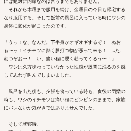
には絶対に内緒なのは言うまでもありません。
それから木曜まで服用を続け、金曜日の今日も帰宅する
なり服用する。そして飯前の風呂に入っている時にワシの
身体に変化が起こったのです。
「うっ！な、なんだ。下半身がオギオギするぞ！ ぬお
ぉ〜っ！イチモツに熱く脈打つ物が漲って来る！ …た、
勃つぞお〜！ い、痛い程に硬く勃ってくるう〜！」
ワシは久方味わっていなかった性感が股間に漲るのを感
じて思わず叫んでしまいました。
風呂を出た後も、夕飯を食っている時も、食後の団欒の
時も、ワシのイチモツは痛い程にビンビンのままで、家族
にバレないか気がきではありませんでした。
そして就寝時。