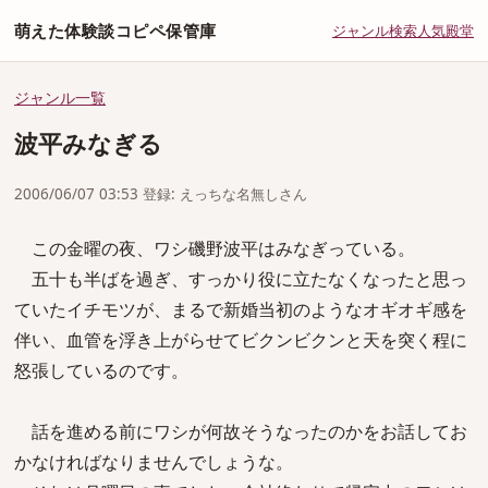
萌えた体験談コピペ保管庫
ジャンル
検索
人気
殿堂
ジャンル一覧
波平みなぎる
2006/06/07 03:53 登録: えっちな名無しさん
この金曜の夜、ワシ磯野波平はみなぎっている。
五十も半ばを過ぎ、すっかり役に立たなくなったと思っ
ていたイチモツが、まるで新婚当初のようなオギオギ感を
伴い、血管を浮き上がらせてビクンビクンと天を突く程に
怒張しているのです。
話を進める前にワシが何故そうなったのかをお話してお
かなければなりませんでしょうな。