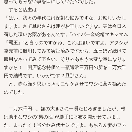
思ってもみない事を口にしていたのでした。
すると店主は、
「はい、我々の年代には深刻な悩みですな。お察しいたし
ますよ。さて旦那さんは運がお宜しいですな。実は今日入
荷した凄いお薬があるんです。“ハイパー金蛇精マキシマム
『覇王』”と言うのですがね、これは凄いですよ。アタシが
発売前に服用してみて実証済みですから。五日ほど続けて
服用なさってみて下さい。そりゃあもう大変な事になりま
すから！ 開店記念特価で一瓶通常三万円の所を二万六千
円で結構です。いかがです？旦那さん」
と、赤ら顔を思いっきりニヤケさせてワシに薬を勧めた
のでした。
二万六千円…。額の大きさに一瞬たじろぎましたが、根
は助平なワシの“男の性”が勝手に財布を開かせていまし
た。まったく！当分飲み代ナシですよ。もちろん妻のフネ