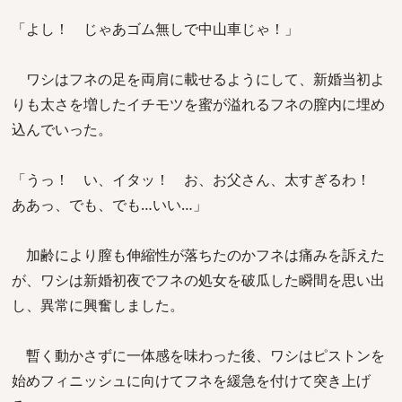
「よし！ じゃあゴム無しで中山車じゃ！」
ワシはフネの足を両肩に載せるようにして、新婚当初よ
りも太さを増したイチモツを蜜が溢れるフネの膣内に埋め
込んでいった。
「うっ！ い、イタッ！ お、お父さん、太すぎるわ！
ああっ、でも、でも…いい…」
加齢により膣も伸縮性が落ちたのかフネは痛みを訴えた
が、ワシは新婚初夜でフネの処女を破瓜した瞬間を思い出
し、異常に興奮しました。
暫く動かさずに一体感を味わった後、ワシはピストンを
始めフィニッシュに向けてフネを緩急を付けて突き上げ