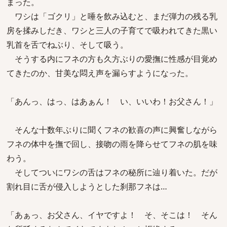
まった。
ワシは「ゴクリ」と唾を飲み込むと、まだ弾力の残る乳
房を揉みしだき、ワシと三人の子育てで吸われてきた黒い
乳首を舌でねぶり、そして吸う。
そうする内にフネの方も久方ぶりの愛撫に性感が目覚め
てきたのか、甘美な悶え声を漏らすようになった。
「あんっ、はっ、はあぁん！ い、いいわ！お父さん！」
そんな十数年ぶりに聞くフネの歓喜の声に興奮しながら
フネの体中を撫で回し、接吻の雨を降らせてフネの肌を味
わう。
そしてついにワシの舌はフネの秘所に辿り着いた。だが
割れ目に舌が侵入しようとした刹那フネは…
「あぁっ、お父さん、イヤですよ！ そ、そこは！ そん