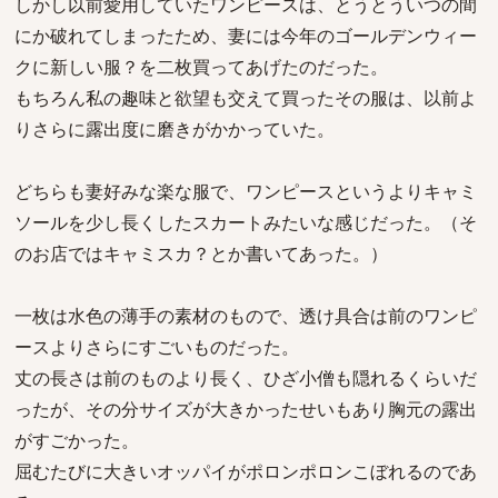
しかし以前愛用していたワンピースは、とうとういつの間
にか破れてしまったため、妻には今年のゴールデンウィー
クに新しい服？を二枚買ってあげたのだった。
もちろん私の趣味と欲望も交えて買ったその服は、以前よ
りさらに露出度に磨きがかかっていた。
どちらも妻好みな楽な服で、ワンピースというよりキャミ
ソールを少し長くしたスカートみたいな感じだった。（そ
のお店ではキャミスカ？とか書いてあった。）
一枚は水色の薄手の素材のもので、透け具合は前のワンピ
ースよりさらにすごいものだった。
丈の長さは前のものより長く、ひざ小僧も隠れるくらいだ
ったが、その分サイズが大きかったせいもあり胸元の露出
がすごかった。
屈むたびに大きいオッパイがポロンポロンこぼれるのであ