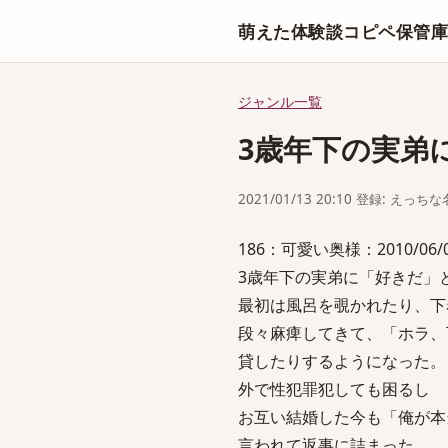
萌えた体験談コピペ保管
ジャンル一覧
3歳年下の実弟
2021/01/13 20:10 登録: えっ
186：可愛い奥様：2010/06/08(火
3歳年下の実弟に「好きだ」
最初は風呂を覗かれたり、下
段々麻痺してきて、「ホラ、
貸したりするようになった。
外で性犯罪犯しても困るし
お互い結婚した今も「俺が本
言われて返事に詰まった。