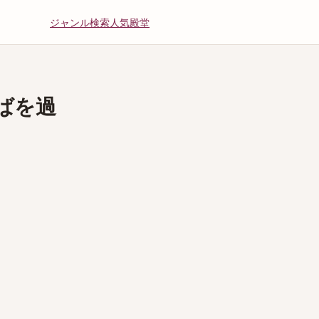
ジャンル
検索
人気
殿堂
ばを過