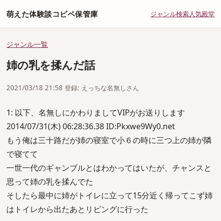
萌えた体験談コピペ保管庫
ジャンル
検索
人気
殿堂
ジャンル一覧
姉の乳を揉んだ話
2021/03/18 21:58 登録: えっちな名無しさん
1: 以下、名無しにかわりましてVIPがお送りします
2014/07/31(木) 06:28:36.38 ID:Pkxwe9Wy0.net
もう俺は三十路だが姉の寝室で小６の時に三つ上の姉が隣
で寝てて
一世一代のギャンブルとはわかってはいたが、チャンスと
思って姉の乳を揉んでた
そしたら最中に姉がトイレに立って15分近く帰ってこず姉
はトイレから出たあとリビングに行った