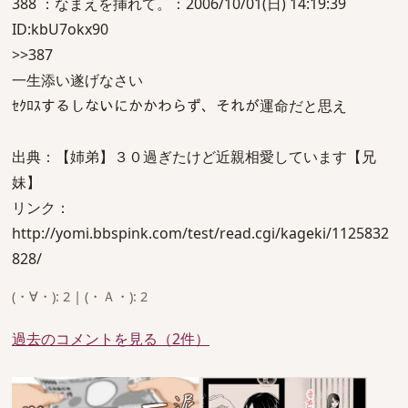
388 ：なまえを挿れて。：2006/10/01(日) 14:19:39
ID:kbU7okx90
>>387
一生添い遂げなさい
ｾｸﾛｽするしないにかかわらず、それが運命だと思え
出典：【姉弟】３０過ぎたけど近親相愛しています【兄
妹】
リンク：
http://yomi.bbspink.com/test/read.cgi/kageki/1125832
828/
(・∀・): 2 | (・Ａ・): 2
過去のコメントを見る（2件）