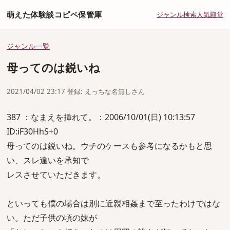
萌えた体験談コピペ保管庫
ジャンル
検索
人気
殿堂
ジャンル一覧
母ってのは鋭いね
2021/04/02 23:17 登録: えっちな名無しさん
387 ：なまえを挿れて。：2006/10/01(日) 10:13:57
ID:iF30HhS+0
母ってのは鋭いね。ウチのケースも参考になるかもと思
い、スレ違いを承知で
レスさせていただきます。
といっても僕の場合は別に近親相姦まで至ったわけではな
い。ただ子供の頃の妹が