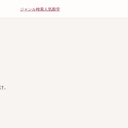
ジャンル
検索
人気
殿堂
け。