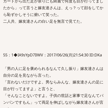
カートから出た足が余りにも綺麗で何度も目が行ってまし
たから」って言うと嫁友達さんは、えっ？って顔をしてか
ら恥ずかしそうに俯いて笑った。
二人共、嫁友達さんの白い足を無言で見てた。
55：1◆IA9sYpD7IlWV：2017/06/26(月)21:54:30 ID:DKa
「男の人に足を褒められるなんて久し振り」嫁友達さんは
自分の足を見ながら言った。
「言わないだけですよ。男ならみんな、嫁友達さんの足に
目が行ってますよ」と言うと、
「そんなことないですよ。子供の世話と家事で足なんてパ
ンパンですもん」って両足を伸ばしながら嫁友達さんが言