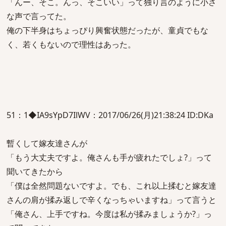
「んー、そこ。んっ、そこいい」って独り言のように小さ
な声で言ってた。
俺の下半身はちょっぴり興奮状態だったが、童貞でもな
く、若くもないので理性はあった。
51：1◆IA9sYpD7IlWV：2017/06/26(月)21:38:24 ID:DKa
暫くして嫁友達さんが
「もう大丈夫ですよ。俺さんも手が疲れたでしょ?」って
聞いてきたから
「僕は全然問題ないですよ。でも、これ以上揉むと嫁友達
さんの肩が揉み返しで辛くなっちゃいますね」って言うと
「俺さん、上手ですね。今度は私が揉みましょうか?」っ