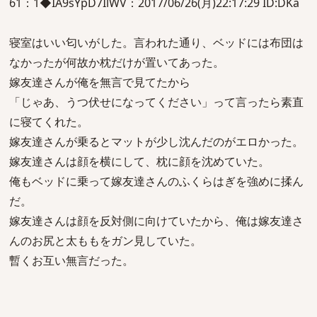
61：1◆IA9sYpD7IlWV：2017/06/26(月)22:17:29 ID:DKa
寝室はいい匂いがした。言われた通り、ベッドには布団は
なかったが何故か枕だけが置いてあった。
嫁友達さんが俺を無言で見てたから
「じゃあ、うつ伏せになってください」って言ったら素直
に寝てくれた。
嫁友達さんが乗るとマットが少し沈んだのがエロかった。
嫁友達さんは顔を横にして、枕に顔を沈めていた。
俺もベッドに乗って嫁友達さんのふくらはぎを強めに揉ん
だ。
嫁友達さんは顔を反対側に向けていたから、俺は嫁友達さ
んのお尻と太ももをガン見していた。
暫くお互い無言だった。