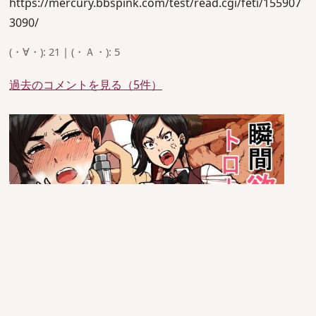
https://mercury.bbspink.com/test/read.cgi/feti/155907
3090/
(・∀・): 21 | (・Ａ・): 5
過去のコメントを見る（5件）