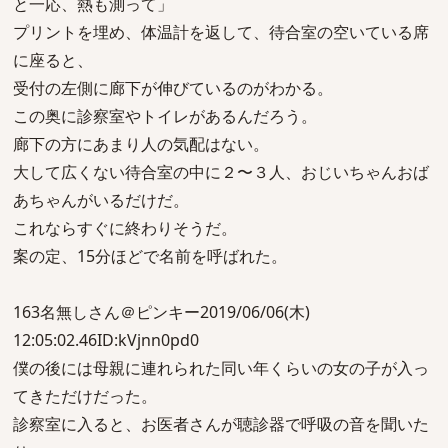
と一応、熱も測って」
プリントを埋め、体温計を返して、待合室の空いている席
に座ると、
受付の左側に廊下が伸びているのがわかる。
この奥に診察室やトイレがあるんだろう。
廊下の方にあまり人の気配はない。
大して広くない待合室の中に２〜３人、おじいちゃんおば
あちゃんがいるだけだ。
これならすぐに終わりそうだ。
案の定、15分ほどで名前を呼ばれた。
163名無しさん＠ピンキー2019/06/06(木)
12:05:02.46ID:kVjnn0pd0
僕の後には母親に連れられた同い年くらいの女の子が入っ
てきただけだった。
診察室に入ると、お医者さんが聴診器で呼吸の音を聞いた