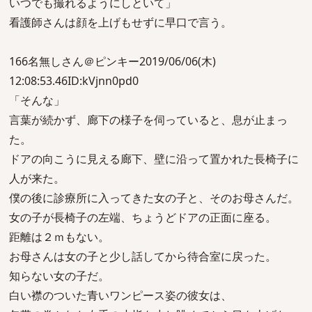
いつでも撮れるようにしといて」
看護師さんは顔を上げもせずに早口で言う。
166名無しさん＠ピンキー2019/06/06(木)
12:08:53.46ID:kVjnn0pd0
「そんな」
言葉が続かず、廊下の様子を伺っていると、息が止まっ
た。
ドアの向こうに見える廊下、壁に沿って置かれた長椅子に
人が来た。
僕の後に診療所に入ってきた女の子と、そのお母さんだ。
女の子が長椅子の左端、ちょうどドアの正面に座る。
距離は２ｍもない。
お母さんは女の子と少し話してから待合室に戻った。
知らない女の子だ。
白い襟のついた青いワンピース姿の彼女は、