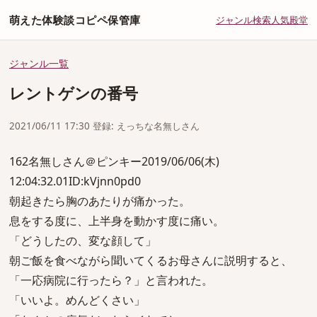
萌えた体験談コピペ保管庫
ジャンル
検索
人気
殿堂
ジャンル一覧
レントゲンの番号
2021/06/11 17:30 登録: えっちな名無しさん
162名無しさん＠ピンキー2019/06/06(木)
12:04:32.01ID:kVjnn0pd0
朝起きたら胸のあたりが痛かった。
息をする度に、上半身を動かす度に痛い。
「どうしたの、変な顔して」
朝ご飯を食べながら聞いてくるお母さんに説明すると、
「一応病院に行ったら？」と言われた。
「いいよ。めんどくさい」