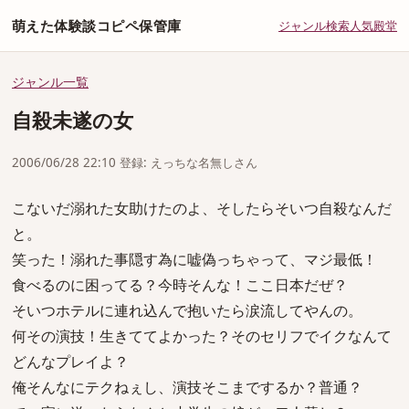
萌えた体験談コピペ保管庫
ジャンル
検索
人気
殿堂
ジャンル一覧
自殺未遂の女
2006/06/28 22:10 登録: えっちな名無しさん
こないだ溺れた女助けたのよ、そしたらそいつ自殺なんだ
と。
笑った！溺れた事隠す為に嘘偽っちゃって、マジ最低！
食べるのに困ってる？今時そんな！ここ日本だぜ？
そいつホテルに連れ込んで抱いたら涙流してやんの。
何その演技！生きててよかった？そのセリフでイクなんて
どんなプレイよ？
俺そんなにテクねぇし、演技そこまでするか？普通？