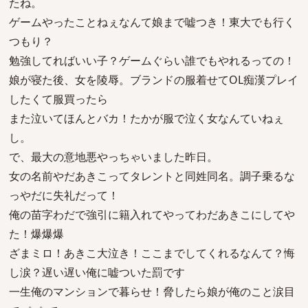
たね。
ゲームやったことねぇなんて娘まで嘘つき！東大でも行く
つもり？
勉強してればいい子？ゲームぐらい誰でもやれるっての！
娘が寝た後、女を陵辱。ブランドの服着せてOL痴漢プレイ
したくて服買ったら
また泣いてほんとバカ！たかが服で泣く女なんていねぇ
し。
で、最大の意地悪やっちゃいました昨日。
女の名前やだあきこってタレントと同姓同名。調子乗るな
っやだに失礼だって！
俺の苗字わだで強引に籍入れてやってわだあきこにしてや
た！爆爆爆
ざまミロ！あきこ大泣き！ここまでしてくれるなんて？悔
し涙？遅い遅い俺に嘘ついた罰です
一生俺のマンションで暮らせ！脅したら娘が俺のこと涙目