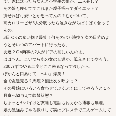
で、家に送ったらなんと小学生の娘が。二人暮し？
その娘も痩せててこれまた親子揃ってダイエット？
痩せれば可愛いとか思ってんの？むかついて、
高カロリーピザ3人分取ったら泣きながらばくばく食って
んの。
3日ぶりの食い物？爆笑！何そのバカ演技？次の日苛めよ
うとそいつのアパートに行ったら、
友達？○×商事の2人がドアの前にいんのよ。
はは〜ん、こいつらあの女の友達か、孤立させてやろう。
200万ずつやる二度とここ来るなって渡したら、
ぽかんと口あけて「へい」爆笑！
金で友達売る？馬鹿？類は友を呼ぶっ？
その母娘にいろいろ食わせてぶくぶくにしてやろうと１ヶ
月食べ物与えて軟禁状態？
ちょっとヤバイけど友達も電話もねぇから通報も無理。
娘の勉強みてやる振りして実はプレステで二人ゲームして