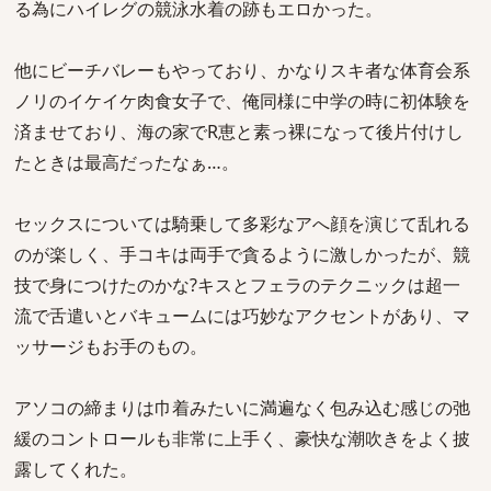
る為にハイレグの競泳水着の跡もエロかった。
他にビーチバレーもやっており、かなりスキ者な体育会系
ノリのイケイケ肉食女子で、俺同様に中学の時に初体験を
済ませており、海の家でR恵と素っ裸になって後片付けし
たときは最高だったなぁ…。
セックスについては騎乗して多彩なアへ顔を演じて乱れる
のが楽しく、手コキは両手で貪るように激しかったが、競
技で身につけたのかな?キスとフェラのテクニックは超一
流で舌遣いとバキュームには巧妙なアクセントがあり、マ
ッサージもお手のもの。
アソコの締まりは巾着みたいに満遍なく包み込む感じの弛
緩のコントロールも非常に上手く、豪快な潮吹きをよく披
露してくれた。