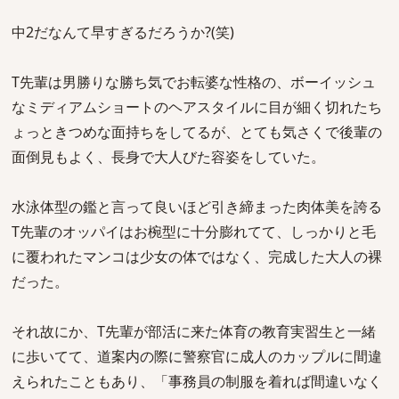
中2だなんて早すぎるだろうか?(笑)
T先輩は男勝りな勝ち気でお転婆な性格の、ボーイッシュ
なミディアムショートのヘアスタイルに目が細く切れたち
ょっときつめな面持ちをしてるが、とても気さくで後輩の
面倒見もよく、長身で大人びた容姿をしていた。
水泳体型の鑑と言って良いほど引き締まった肉体美を誇る
T先輩のオッパイはお椀型に十分膨れてて、しっかりと毛
に覆われたマンコは少女の体ではなく、完成した大人の裸
だった。
それ故にか、T先輩が部活に来た体育の教育実習生と一緒
に歩いてて、道案内の際に警察官に成人のカップルに間違
えられたこともあり、「事務員の制服を着れば間違いなく