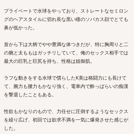
プライベートで水球をやっており、ストレートなセミロン
グのヘアスタイルに切れ長な黒い瞳のソバカス顔でとても
鼻が低かった。
首から下は大柄でやや豊満な体つきだが、特に胸周りと二
の腕と太ももはガッチリしていて、俺のセックス相手では
最大の巨乳と巨尻を持ち、性格は姐御肌。
ラフな動きをする水球で慣らしたK美は格闘力にも長けて
て、腕力も腰力もかなり強く、電車内で酔っぱらいの痴漢
を撃退したこともある。
性欲もかなりのもので、力任せに圧倒するようなセックス
を繰り広げ、初回では欲求不満を一気に爆発させた感じが
した。