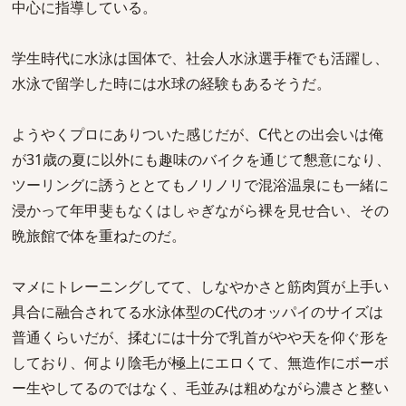
中心に指導している。
学生時代に水泳は国体で、社会人水泳選手権でも活躍し、
水泳で留学した時には水球の経験もあるそうだ。
ようやくプロにありついた感じだが、C代との出会いは俺
が31歳の夏に以外にも趣味のバイクを通じて懇意になり、
ツーリングに誘うととてもノリノリで混浴温泉にも一緒に
浸かって年甲斐もなくはしゃぎながら裸を見せ合い、その
晩旅館で体を重ねたのだ。
マメにトレーニングしてて、しなやかさと筋肉質が上手い
具合に融合されてる水泳体型のC代のオッパイのサイズは
普通くらいだが、揉むには十分で乳首がやや天を仰ぐ形を
しており、何より陰毛が極上にエロくて、無造作にボーボ
ー生やしてるのではなく、毛並みは粗めながら濃さと整い