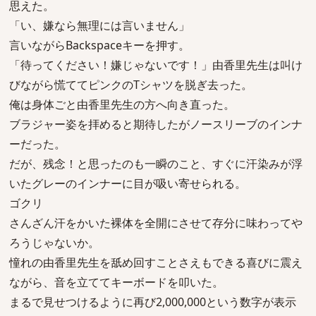
思えた。
「い、嫌なら無理には言いません」
言いながらBackspaceキーを押す。
「待ってください！嫌じゃないです！」由香里先生は叫け
びながら慌ててピンクのTシャツを脱ぎ去った。
俺は身体ごと由香里先生の方へ向き直った。
ブラジャー姿を拝めると期待したがノースリーブのインナ
ーだった。
だが、残念！と思ったのも一瞬のこと、すぐに汗染みが浮
いたグレーのインナーに目が吸い寄せられる。
ゴクリ
さんざん汗をかいた裸体を全開にさせて存分に味わってや
ろうじゃないか。
憧れの由香里先生を舐め回すことさえもできる喜びに震え
ながら、音を立ててキーボードを叩いた。
まるで見せつけるように再び2,000,000という数字が表示