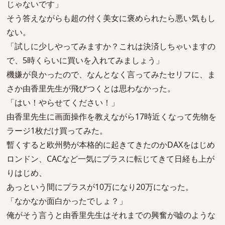
じゃないです」
そう答えながらも超の付く美女に褒められたら悪い気もし
ない。
「試しに少しやってみますか？これは決済しちゃいますの
で、5時くらいに買いを入れてみましょう」
機嫌が良かったので、なんとなく言ってみたセリフに、ま
さか由香里先生が飛びつくとは思わなかった。
「はい！やらせてください！」
由香里先生に画面操作を教えながら17時近くなって先物を
ラージ1枚だけ買ってみた。
暫くすると欧州勢が本格的に起きてきたのかDAXをはじめ
ロンドン、CACなど一気にプラスに転じてきて日経も上が
りはじめ、
あっという間にプラスが10万になり20万になった。
「なかなか面白かったでしょ？」
俺がそう言うと由香里先生はそれまでの興奮が嘘のような