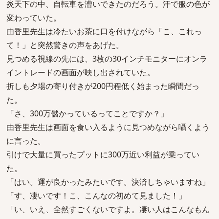
炎天下の中、自転車を漕いできたのだろう。汗で服の色が
変わっていた。
由香里先生は冷たいお茶に口を付けながら「こ、これっ
て！」と突然驚きの声をあげた。
見つめる視線の先には、3枚の30インチモニターにオンラ
イントレードの画面が映し出されていた。
折しも夕場の寄り付きが200円程低く始まった瞬間だっ
た。
「さ、300万儲かっているってことですか？」
由香里先生は画面を食い入るように見つめながら囁くよう
に言った。
引けで大量に買ったプットに300万近い利益が乗ってい
た。
「はい。運が良かったみたいです。決済しちゃいますね」
「す、凄いです！こ、こんなの初めて見ました！」
「い、いえ、全然すごくないですよ。凄い人はこんなもん