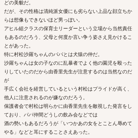
どの美貌だ。
だが、その性格は清純派女優にも劣らない上品な顔立ちか
らは想像もできないほど男っぽい。
アヒル組クラスの保育士リーダーという立場から当然責任
もあるのだろう、父母と何度か言い争う姿さえ見かけるこ
とがあった。
特に村松沙羅ちゃんのパパとは犬猿の仲だ。
沙羅ちゃんは女の子なのに乱暴者でよく他の園児を殴った
りしていたのだから由香里先生が注意するのは当然なのだ
が
手広く会社を経営しているという村松はプライドが高く、
他人に注意されるのが嫌なのだろう。
保護者会で村松は明らかに由香里先生を敵視した発言をし
ており、パパ仲間どうしの飲み会などでは
酒の勢いもあるだろうが「いつかあの女をとことん辱めて
やる」などと耳にすることさえあった。