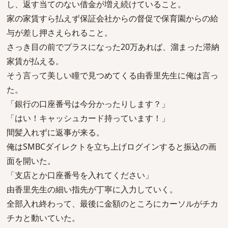
し、返す当てのない借金が増え続けていること。
家の家賃すら払えず保証会社からの督促で保育園からの給
与が差し押さえられること。
さっき目の前でプラスになった20万あれば、溜まった滞納
家賃が払える。
そう言って美しい瞳で見つめてくる由香里先生に俺は言っ
た。
「銀行の口座番号は今分かったりします？」
「はい！キャッシュカード持っています！」
間髪入れずに返事が来る。
俺はSMBCダイレクトを立ち上げログインすると振込の画
面を開いた。
「支店とか口座番号を入れてください」
由香里先生の細い指先が丁寧に入力していく。
全部入れ終わって、最後に金額のところにカーソルがチカ
チカと動いていた。