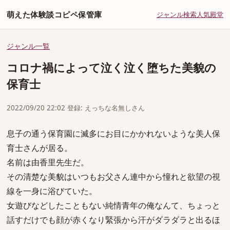
萌えた体験談コピペ保管庫
ジャンル
検索
人気
殿堂
ジャンル一覧
コロナ禍によって泣く泣く堕ちた美貌の
保育士
2022/09/20 22:02 登録: えっちな名無しさん
息子の通う保育園に滅多にお目にかかれないような美人保
育士さんが居る。
名前は由香里先生だ。
その清楚な美貌はいつもお父さん連中から憧れと欲望の視
線を一身に浴びていた。
女遊びなどしたこともない純情青年の俺なんて、ちょっと
話すだけでも顔が赤くなり緊張から汗がダラダラと出るほ