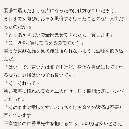
緊張で震えたような声になったのは仕方がないだろう。
それまで女遊びはおろか風俗すら行ったことのない人生だ
ったのだから。
「とりあえず脱いで全部見せてくれたら、貸します」
「に、200万貸して貰えるのですか？」
整った真剣な顔を見て俺は悟られないように生唾を飲み込
んだ。
「はい。で、言い方は変ですけど、身体を担保にしてくれ
るなら、返済はいつでも良いです」
「そ、それって・・」
狭い密室に憧れの美女と二人だけで居て股間は既にパンパ
ンだった。
「そのままの意味です。ぶっちゃけお金での返済は不要と
言っています」
正直憧れの由香里先生を抱けるなら、200万は安いとさえ