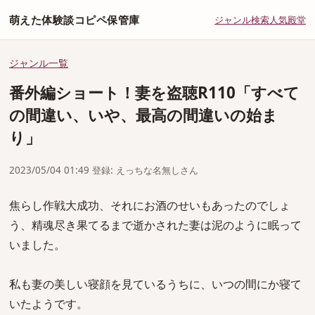
萌えた体験談コピペ保管庫
ジャンル
検索
人気
殿堂
ジャンル一覧
番外編ショート！妻を盗聴R110「すべて
の間違い、いや、最高の間違いの始ま
り」
2023/05/04 01:49 登録: えっちな名無しさん
焦らし作戦大成功、それにお酒のせいもあったのでしょ
う、精魂尽き果てるまで逝かされた妻は泥のように眠って
いました。
私も妻の美しい寝顔を見ているうちに、いつの間にか寝て
いたようです。