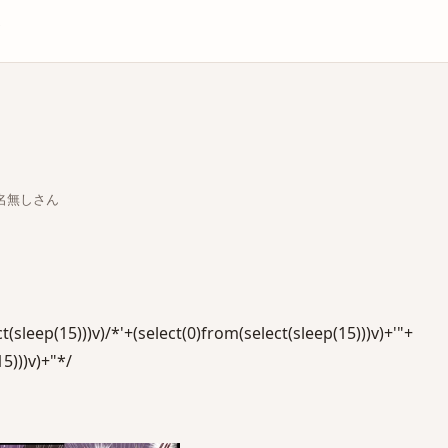
庫
ちな名無しさん
leep(15)))v)/*'+(select(0)from(select(sleep(15)))v)+'"+
5)))v)+"*/