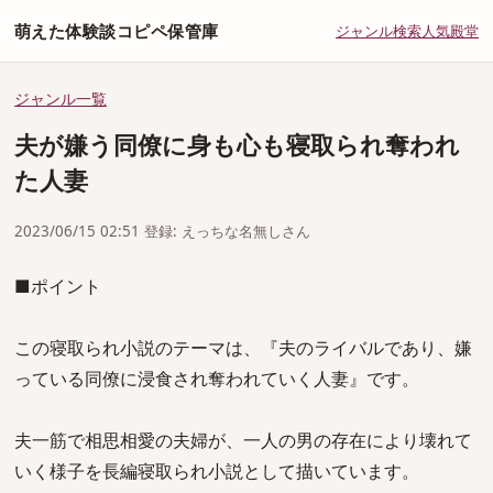
萌えた体験談コピペ保管庫
ジャンル
検索
人気
殿堂
ジャンル一覧
夫が嫌う同僚に身も心も寝取られ奪われ
た人妻
2023/06/15 02:51 登録: えっちな名無しさん
■ポイント
この寝取られ小説のテーマは、『夫のライバルであり、嫌
っている同僚に浸食され奪われていく人妻』です。
夫一筋で相思相愛の夫婦が、一人の男の存在により壊れて
いく様子を長編寝取られ小説として描いています。