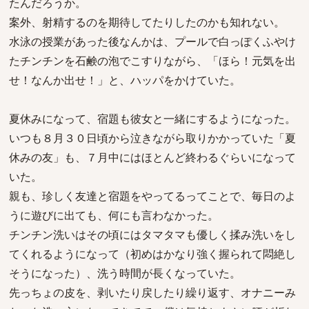
たんだろうか。
案外、射精するのを期待してたりしたのかも知れない。
水泳の授業があった後なんかは、プールで白っぽくふやけ
たチンチンを石鹸の泡でこすりながら、「ほら！元気を出
せ！なんか出せ！」と、ハッパをかけていた。
夏休みになって、宿題も彼女と一緒にするようになった。
いつも８月３０日頃から泣きながら取りかかっていた「夏
休みの友」も、７月中にはほとんど終わるぐらいになって
いた。
親も、珍しく友達と宿題をやってるってことで、毎日のよ
うに遊びに出ても、何にも言わなかった。
チンチン洗いはその頃にはタマタマも優しく揉み洗いをし
てくれるようになって（初めはかなり強く握られて悶絶し
そうになった）、洗う時間が長くなっていた。
先っちょの皮を、剥いたり戻したり繰り返す、オナニーみ