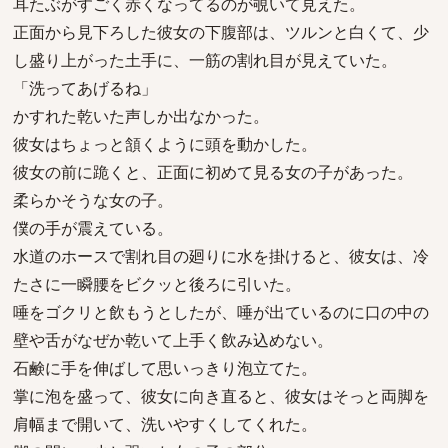
耳たぶがすごく赤くなってるのが覗いて見えた。
正面から見下ろした彼女の下腹部は、ツルンと白くて、少
し盛り上がった土手に、一筋の割れ目が見えていた。
「洗ってあげるね」
かすれた乾いた声しか出なかった。
彼女はちょっと頷くように頭を動かした。
彼女の前に跪くと、正面に初めて見る女の子があった。
柔らかそうな女の子。
僕の手が震えている。
水道のホースで割れ目の廻りに水を掛けると、彼女は、冷
たさに一瞬腰をビクッと後ろに引いた。
唾をゴクリと飲もうとしたが、唾が出ているのに口の中の
壁や舌がなぜか乾いて上手く飲み込めない。
石鹸に手を伸ばして思いっきり泡立てた。
掌に泡を盛って、彼女に向き直ると、彼女はそっと両脚を
肩幅まで開いて、洗いやすくしてくれた。