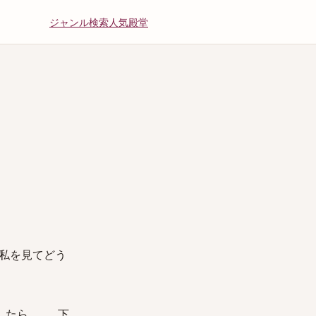
ジャンル
検索
人気
殿堂
私を見てどう
したら……。下