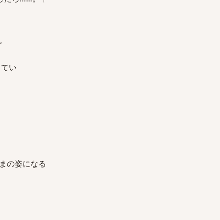
。
ってい
まの姿になる