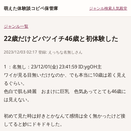
萌えた体験談コピペ保管庫
ジャンル
検索
人気
殿堂
ジャンル一覧
22歳だけどバツイチ46歳と初体験した
2023/12/03 02:17 登録: えっちな名無しさん
1 ：名無し：23/12/01(金) 23:41:59 ID:ygOH主
ワイが見る目無いだけなのか、でも本当に10歳は若く見え
るぐらい。
色白で肌も綺麗 おまけに巨乳 色気あってとても46歳に
は見えない。
初めて見た時は好きとかなんて感情は全く無かったけど接
してると妙にドキドキした。