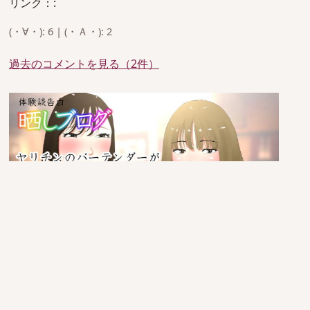
リンク：:
(・∀・): 6 | (・Ａ・): 2
過去のコメントを見る（2件）