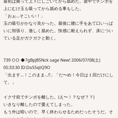
最初は握って上下にしごいてから舐めた。途中でチンポを
上にむけ玉も吸ってから舐める事もした。
「おぉ…そこいい！」
玉の吸引がかなり良かった。最後に腰に手をあて口いっぱ
いに頬張り、激しく舐めた。快感に耐えられず、床につい
ている足がガクガクと動く。
739 ○○ ◆7gBpJ8SNck sage New! 2006/07/08(土)
05:33:30 ID:DoSSqtQ9O
「出ます…！このまま…!!」「だ〜め！今日は１回だけにし
て。」
イク寸前でチンポを離した。(え〜！？なぜ？？)
いきなり離したので萎えてしまった。
もう外は暗いので、早く終わらせるためだったそうだ。そ