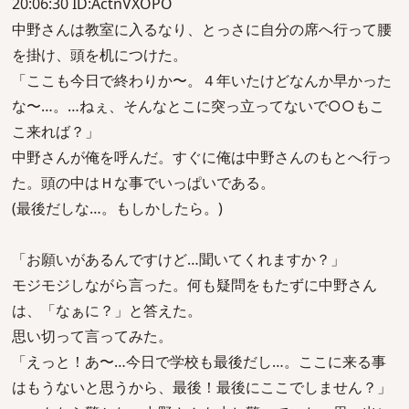
20:06:30 ID:ActnVXOPO
中野さんは教室に入るなり、とっさに自分の席へ行って腰
を掛け、頭を机につけた。
「ここも今日で終わりか〜。４年いたけどなんか早かった
な〜…。…ねぇ、そんなとこに突っ立ってないで○○もこ
こ来れば？」
中野さんが俺を呼んだ。すぐに俺は中野さんのもとへ行っ
た。頭の中はＨな事でいっぱいである。
(最後だしな…。もしかしたら。)
「お願いがあるんですけど…聞いてくれますか？」
モジモジしながら言った。何も疑問をもたずに中野さん
は、「なぁに？」と答えた。
思い切って言ってみた。
「えっと！あ〜…今日で学校も最後だし…。ここに来る事
はもうないと思うから、最後！最後にここでしません？」