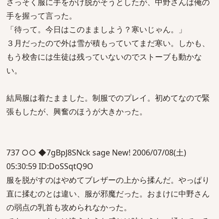
さっそく服に手をかけ脱がそうとしたが、中野さんは俺の
手を握って言った。
「待って。今日はこのまましよう？寒いじゃん。」
３月だったので外は雪が積もっていてまだ寒い。しかも、
もう校舎には生徒は残っていないのでストーブも動かな
い。
結局服は着たまました。制服でのプレイ。初めてなので緊
張もしたが、興奮のほうが大きかった。
737 ○○ ◆7gBpJ8SNck sage New! 2006/07/08(土)
05:30:59 ID:DoSSqtQ9O
服を脱がすのはやめてブレザーの上から揉んだ。やっぱり
直に揉むのとは違い、服が邪魔だった。おまけに中野さん
の弱点の乳首も攻められなかった。