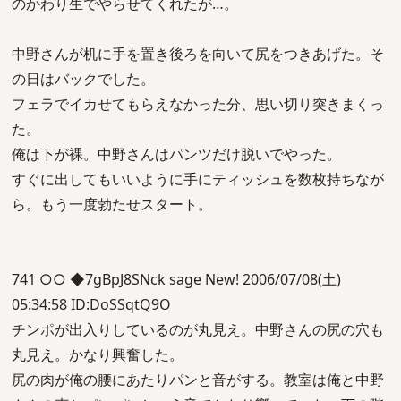
のかわり生でやらせてくれたが…。
中野さんが机に手を置き後ろを向いて尻をつきあげた。そ
の日はバックでした。
フェラでイカせてもらえなかった分、思い切り突きまくっ
た。
俺は下が裸。中野さんはパンツだけ脱いでやった。
すぐに出してもいいように手にティッシュを数枚持ちなが
ら。もう一度勃たせスタート。
741 ○○ ◆7gBpJ8SNck sage New! 2006/07/08(土)
05:34:58 ID:DoSSqtQ9O
チンポが出入りしているのが丸見え。中野さんの尻の穴も
丸見え。かなり興奮した。
尻の肉が俺の腰にあたりパンと音がする。教室は俺と中野