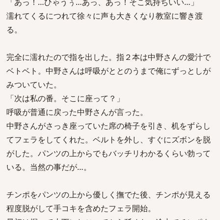
「あっ！…ひゃうぅ…あっ、あっ！そこ気持ちいい…」
濡れてくるにつれて徐々に声も大きくなり教室に響き渡
る。
完全に濡れたので指を出した。指２本は中野さんの愛汁で
ベトベト。中野さんは呼吸がととのうまで俺にずっとしが
みついていた。
「次は私の番。そこに座って？」
呼吸が普通に戻った中野さんが言った。
中野さんがさっき座っていた席の椅子を引き、机をずらし
てフェラをしてくれた。ベルトを外し、すぐにズボンを脱
がした。パンツの上からでもバッチリわかるくらい勃って
いる。当然の事だが…。
チンポをパンツの上から優しく撫でた後、チンポが見える
程度脱がして手コキを含めたフェラ開始。