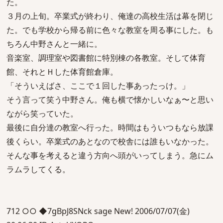
た。
３月の上旬。卒業式が終わり、俺達の高校生活は幕を閉じ
た。でも学校から帰る前に色々な教室を周る事にした。も
ちろん中野さんと一緒に。
音楽室、調理室や図書館に特別棟の各教室。そして体育
館、それとＨした体育館倉庫。
「そういえばさ、ここで１回した事あったっけ。」
そう言って笑う中野さん。俺も横で懐かしいなぁ〜と思い
ながら笑っていた。
最後に自分達の教室へ行った。時間はもういつもなら放課
後くらい。卒業式のあとなので校舎には誰もいなかった。
そんな事を考えると違う方向へ頭がいってしまう。急にム
ラムラしてくる。
712 ○○ ◆7gBpJ8SNck sage New! 2006/07/07(金)