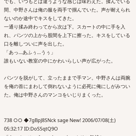
でも、いつもとは違うような感じは味わえた。揉んでいる
間、中野さんは俺の服を両手で掴んでいた。声が耐えられ
ないのか途中でキスをしてきた。
一通り揉み終わってから次は下。スカートの中に手を入
れ、パンツの上から股間を上下に擦った。キスをしている
口を離しついに声を出した。
「あっ…あふぅ…うぅ」
誰もいない教室の中にかわいらしい声が広がった。
パンツを脱がして、立ったままで手マン。中野さんは両腕
を俺の首にまわして倒れないように必死に俺にしがみつい
た。俺は中野さんのマンコをいじりまくった。
738 ○○ ◆7gBpJ8SNck sage New! 2006/07/08(土)
05:32:17 ID:DoSSqtQ9O