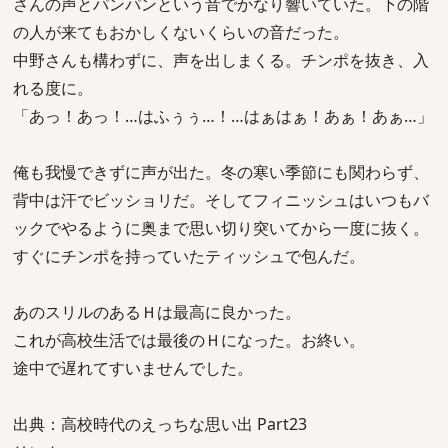
さんの声とパンパンという音でかなり響いていた。下の階
の人が来てもおかしくないくらいの音だった。
中野さんも構わずに、声を出しまくる。チンポを抜き、入
れる度に。
「あっ！あっ！…はふぅぅ…！…はぁはぁ！あぁ！あぁ…」
俺も我慢できずに声が出た。冬の寒い季節にも関わらず、
背中は汗でビッショリだ。そしてフィニッシュはいつもバ
ックでやるように奥まで思い切り突いてから一度に抜く。
すぐにチンポを持っていたティッシュで包んだ。
あのスリルのあるＨは最高に良かった。
これが高校生活では最後のＨになった。お終い。
途中で遅れてすいませんでした。
出典：高校時代のえっちな思い出 Part23