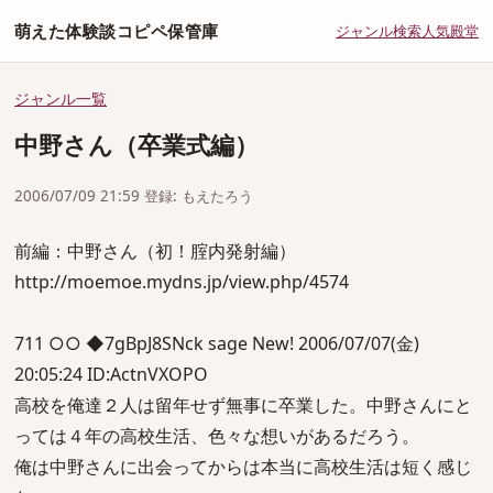
萌えた体験談コピペ保管庫
ジャンル
検索
人気
殿堂
ジャンル一覧
中野さん（卒業式編）
2006/07/09 21:59 登録: もえたろう
前編：中野さん（初！腟内発射編）
http://moemoe.mydns.jp/view.php/4574
711 ○○ ◆7gBpJ8SNck sage New! 2006/07/07(金)
20:05:24 ID:ActnVXOPO
高校を俺達２人は留年せず無事に卒業した。中野さんにと
っては４年の高校生活、色々な想いがあるだろう。
俺は中野さんに出会ってからは本当に高校生活は短く感じ