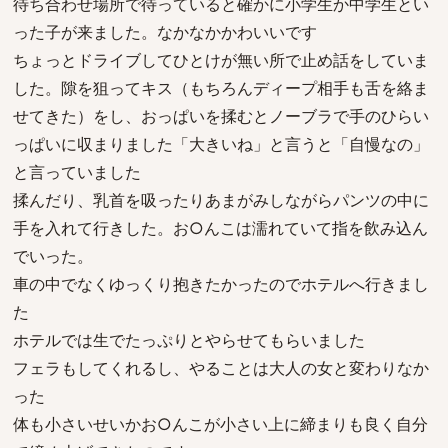
待ち合わせ場所で待っていると確かに小学生か中学生とい
った子が来ました。なかなかかわいいです
ちょっとドライブしてひとけが無い所で止め話をしていま
した。隙を狙ってキス（もちろんディープ相手も舌を絡ま
せてきた）をし、おっぱいを揉むとノーブラで手のひらい
っぱいに収まりました「大きいね」と言うと「自慢なの」
と言っていました
揉んだり、乳首を吸ったりあまがみしながらパンツの中に
手を入れて行きした。お○んこは濡れていて指を飲み込ん
でいった。
車の中でなくゆっくり抱きたかったのでホテルへ行きまし
た
ホテルでは生でたっぷりとやらせてもらいました
フェラもしてくれるし、やることは大人の女と変わりなか
った
体も小さいせいかお○んこが小さい上に締まりも良く自分