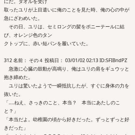
にだ。タオルを受け
取ったユリが上目遣いに俺のことを見た時、俺の心の中が
急にざわめいた。
その日、ユリは、セミロングの髪をポニーテールに結
び、オレンジ色のタン
クトップに、赤い短パンを履いていた。
312 名前： その４ 投稿日： 03/01/02 02:13 ID:5FIBndPZ
急激に心臓の鼓動が高鳴り、俺はユリの肩をギュウッと
抱き締めた。
ユリは驚いたようで一瞬抵抗したが、すぐに身体の力を
抜いた。
「‥‥ねえ、さっきのこと、本当？ 本当にあたしのこ
と？」
「本当だよ。幼稚園の頃から好きだった。ずっとずっと好
きだった」