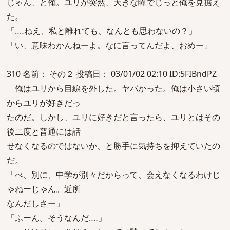
じゃん、と俺。ユリが突然、大きな瞳でじっと俺を見据え
た。
「‥‥ねえ、私と離れても、なんとも思わないの？」
「い、意味わかんねーよ。なに言ってんだよ、おめー」
310 名前： その２ 投稿日： 03/01/02 02:10 ID:5FIBndPZ
俺はユリから目線を外した。ヤバかった。俺は小さい頃
からユリが好きだっ
たのだ。しかし、ユリに好きだと言ったら、ユリとはその
後二度と普通には話
せなくなるのではないか、と勝手に気持ちを抑えていたの
だ。
「べ、別に、中学が別々だからって、会えなくなるわけじ
ゃねーじゃん。近所
なんだしさー」
「ふーん。そうなんだ‥‥」