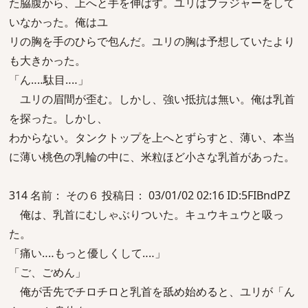
た脇腹から、上へと手を伸ばす。ユリはブラジャーをして
いなかった。俺はユ
リの胸を手のひらで包んだ。ユリの胸は予想していたより
も大きかった。
「ん‥‥駄目‥‥」
ユリの眉間が歪む。しかし、強い抵抗は無い。俺は乳首
を探った。しかし、
わからない。タンクトップを上へとずらすと、薄い、本当
に薄い桃色の乳輪の中に、米粒ほど小さな乳首があった。
314 名前： その６ 投稿日： 03/01/02 02:16 ID:5FIBndPZ
俺は、乳首にむしゃぶりついた。キュウキュウと吸っ
た。
「痛い‥‥もっと優しくして‥‥」
「ご、ごめん」
俺が舌先でチロチロと乳首を舐め始めると、ユリが「ん