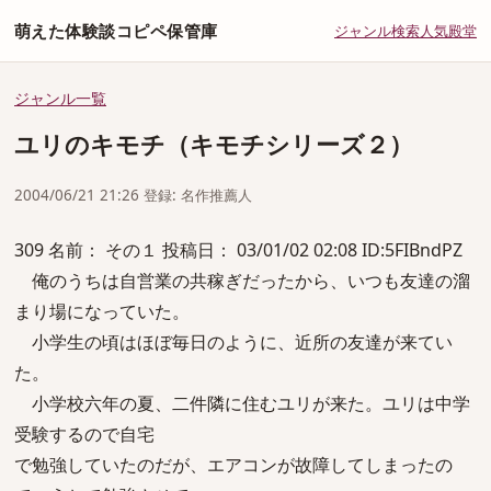
萌えた体験談コピペ保管庫
ジャンル
検索
人気
殿堂
ジャンル一覧
ユリのキモチ（キモチシリーズ２）
2004/06/21 21:26 登録: 名作推薦人
309 名前： その１ 投稿日： 03/01/02 02:08 ID:5FIBndPZ
俺のうちは自営業の共稼ぎだったから、いつも友達の溜
まり場になっていた。
小学生の頃はほぼ毎日のように、近所の友達が来てい
た。
小学校六年の夏、二件隣に住むユリが来た。ユリは中学
受験するので自宅
で勉強していたのだが、エアコンが故障してしまったの