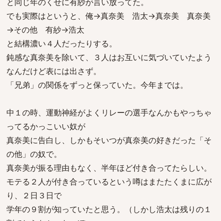
と同じ年のくせに有紗が言い放ってた。
でも実際はというと、俺→真奈美 浩太→真奈美 真奈美
→その他 有紗→浩太
と結構濃い４人だったりする。
鈍感な真奈美を除いて、３人はお互いに気づいていたよう
なんだけど表には出さず。
「兄弟」の関係をずっと保っていた。今年までは。
中１の時、運動神経がよくリレーの選手なんかもやっちゃ
ってるかっこいい奴が
真奈美に告白し、しかもそいつが真奈美の好きだった「そ
の他」の奴で。
真奈美が振る理由もなく、半年ほど付き合ってたらしい。
モテる２人が付き合っているという噂はまたたくまに広が
り、２日３日で
学年の９割が知っていたと思う。（しかし浩太は残りの１