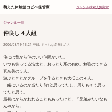
萌えた体験談コピペ保管庫
ジャンル
検索
人気
殿堂
ジャンル一覧
仲良し４人組
2006/08/19 13:21 登録: えっちな名無しさん
俺には昔から仲のいい仲間がいた。
いつも笑ってる浩太と、おっとり系の有紗。勉強のできる
真奈美の３人。
遊ぶときとかグループを作るときも大抵この４人。
一緒にいるのが当たり前ﾔと思ってたし、周りもそう思っ
てたと思う。
最初はからかわれることもあったけど、「兄弟みたいなも
んやから」