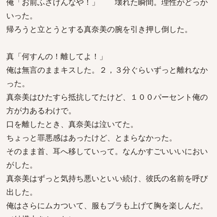
俺「お前ふざけんなや！」 壊れた瞬間。理性がどっか
いった。
帰ろうと立とうとする真奈美の腕を引き押し倒した。
真「何すんの！離してよ！」
俺は無言のままキスした。２，３分ぐらいずっと離れなか
った。
真奈美はひたすら抵抗してたけど、１００パーセント俺の
方が力あるわけで。
口を離したとき、真奈美は泣いてた。
ちょっと罪悪感はあったけど、とまらなかった。
そのまま首、耳へ移していって。なんかすごいいいにおい
がした。
真奈美はずっと気持ち悪いといい続け、彼氏の名前を呼び
出した。
俺はさらにムカついて、服もブラも上げて胸を楽しんだ。