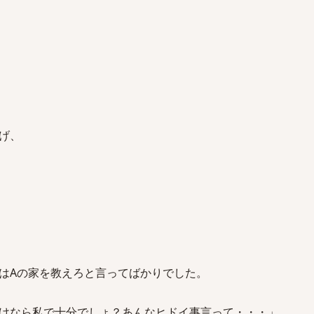
げ、
」
はAの家を教えろと言ってばかりでした。
けなら私で十分でしょ？あんなヒドイ事言って・・・」