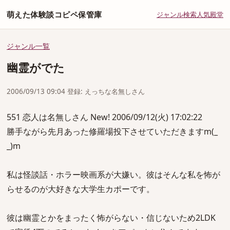
萌えた体験談コピペ保管庫
ジャンル
検索
人気
殿堂
ジャンル一覧
幽霊がでた
2006/09/13 09:04 登録: えっちな名無しさん
551 恋人は名無しさん New! 2006/09/12(火) 17:02:22
勝手ながら先月あった修羅場投下させていただきますm(_
_)m
私は怪談話・ホラー映画系が大嫌い。彼はそんな私を怖が
らせるのが大好きな大学生カポーです。
彼は幽霊とかをまったく怖がらない・信じないため2LDK