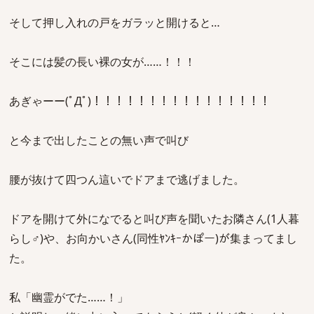
そして押し入れの戸をガラッと開けると…
そこには髪の長い裸の女が……！！！
あぎゃーー(ﾟДﾟ)！！！！！！！！！！！！！！！！
と今まで出したことの無い声で叫び
腰が抜けて四つん這いでドアまで逃げました。
ドアを開けて外になでると叫び声を聞いたお隣さん(1人暮
らし♂)や、お向かいさん(同性ﾔﾝｷｰかぽー)が集まってまし
た。
私「幽霊がでた……！」