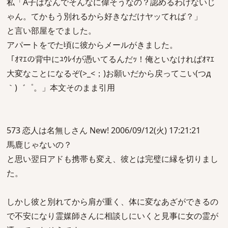
私「A子はなんでそんなに偉そうなの？認めるわけないじ
ゃん。てかもう別れるから好きなだけヤッてれば？」
と言い部屋をでました。
アパートをでた頃に彼からメールがきました。
「ｵﾏｴの背中にﾕｳﾚｲが憑いてるんだｯ！俺といなければｵﾏｴ
大変なことになるぞ(>_<；)お願いだから戻ってこい(つд
｀)゛゜。」本文そのまま引用
573 恋人は名無しさん New! 2006/09/12(火) 17:21:21
馬鹿じゃないの？
と思い翌日アドも携帯も変え、彼とは完璧に縁を切りまし
た。
しかし彼と別れてから肩が重く、体に変なあざができるの
で不安になり霊媒師さんに相談しにいくと見事に女の霊が