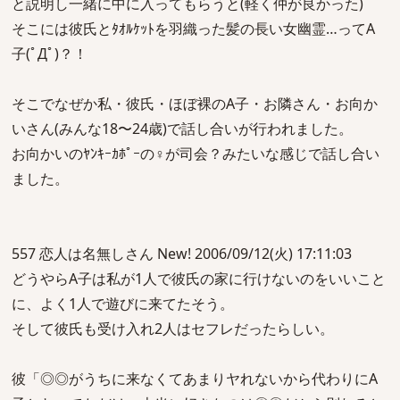
と説明し一緒に中に入ってもらうと(軽く仲が良かった)
そこには彼氏とﾀｵﾙｹｯﾄを羽織った髪の長い女幽霊…ってA
子(ﾟДﾟ)？！
そこでなぜか私・彼氏・ほぼ裸のA子・お隣さん・お向か
いさん(みんな18〜24歳)で話し合いが行われました。
お向かいのﾔﾝｷｰｶﾎﾟｰの♀が司会？みたいな感じで話し合い
ました。
557 恋人は名無しさん New! 2006/09/12(火) 17:11:03
どうやらA子は私が1人で彼氏の家に行けないのをいいこと
に、よく1人で遊びに来てたそう。
そして彼氏も受け入れ2人はセフレだったらしい。
彼「◎◎がうちに来なくてあまりヤれないから代わりにA