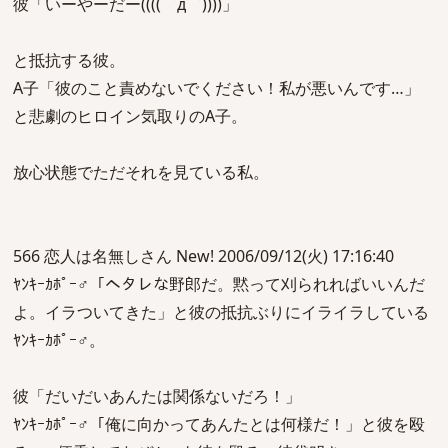
彼「いーやーだー((((゜д゜))))」
と抵抗する彼。
A子「彼のこと責めないでください！私が悪いんです…」
と悲劇のヒロイン気取りのA子。
放心状態でただそれを見ている私。
566 恋人は名無しさん New! 2006/09/12(火) 17:16:40
ﾔﾝｷｰｶﾎﾟｰ♂「ヘタレな野郎だ。黙って刈られればいいんだ
よ。イラついてきた」と彼の抵抗ぶりにイライラしている
ﾔﾝｷｰｶﾎﾟｰ♂。
彼「だいだいあんたは関係ないだろ！」
ﾔﾝｷｰｶﾎﾟｰ♂「俺に向かってあんたとは何様だ！」と彼を殴