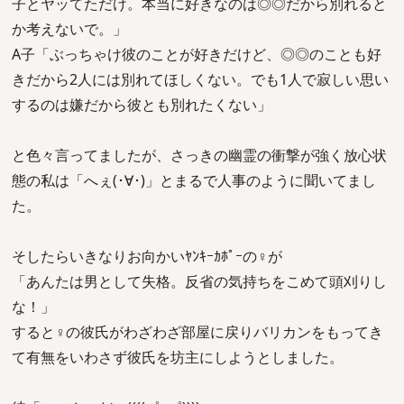
子とヤッてただけ。本当に好きなのは◎◎だから別れると
か考えないで。」
A子「ぶっちゃけ彼のことが好きだけど、◎◎のことも好
きだから2人には別れてほしくない。でも1人で寂しい思い
するのは嫌だから彼とも別れたくない」
と色々言ってましたが、さっきの幽霊の衝撃が強く放心状
態の私は「へぇ(･∀･)」とまるで人事のように聞いてまし
た。
そしたらいきなりお向かいﾔﾝｷｰｶﾎﾟｰの♀が
「あんたは男として失格。反省の気持ちをこめて頭刈りし
な！」
すると♀の彼氏がわざわざ部屋に戻りバリカンをもってき
て有無をいわさず彼氏を坊主にしようとしました。