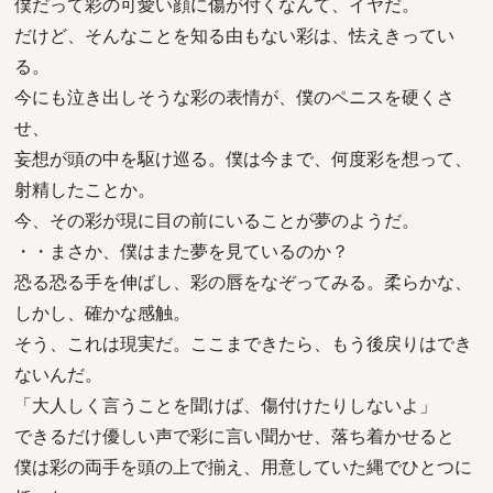
僕だって彩の可愛い顔に傷が付くなんて、イヤだ。
だけど、そんなことを知る由もない彩は、怯えきってい
る。
今にも泣き出しそうな彩の表情が、僕のペニスを硬くさ
せ、
妄想が頭の中を駆け巡る。僕は今まで、何度彩を想って、
射精したことか。
今、その彩が現に目の前にいることが夢のようだ。
・・まさか、僕はまた夢を見ているのか？
恐る恐る手を伸ばし、彩の唇をなぞってみる。柔らかな、
しかし、確かな感触。
そう、これは現実だ。ここまできたら、もう後戻りはでき
ないんだ。
「大人しく言うことを聞けば、傷付けたりしないよ」
できるだけ優しい声で彩に言い聞かせ、落ち着かせると
僕は彩の両手を頭の上で揃え、用意していた縄でひとつに