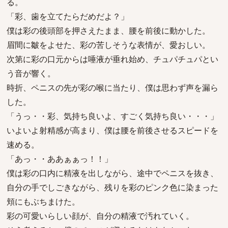
る。
「彩、歯を立てたらだめだよ？」
僕は彩の後頭部を押さえたまま、腰を前後に動かした。
眉間に皺をよせた、彩の苦しそうな表情が、愛おしい。
次第に彩の口元からは唾液が垂れ始め、チュパチュパとい
う音が響く。
時折、ペニスの先が彩の喉に当たり、僕は思わず声を漏ら
した。
「うっ・・彩、気持ち良いよ、すごく気持ち良い・・・」
いよいよ射精感が高まり、僕は腰を前後させるスピードを
速める。
「あっ・・ああぁぁっ！！」
僕は彩の口内に精液を出しながら、途中でペニスを抜き、
自分の手でしごきながら、残りを彩のピンク色に染まった
頬にもぶちまけた。
彩の可愛いらしい顔が、自分の精液で汚れていく。