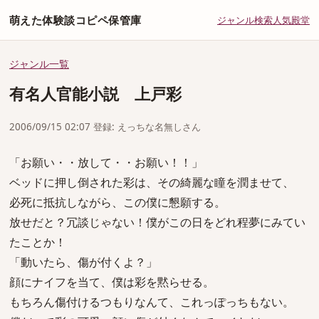
萌えた体験談コピペ保管庫
ジャンル
検索
人気
殿堂
ジャンル一覧
有名人官能小説 上戸彩
2006/09/15 02:07 登録: えっちな名無しさん
「お願い・・放して・・お願い！！」
ベッドに押し倒された彩は、その綺麗な瞳を潤ませて、
必死に抵抗しながら、この僕に懇願する。
放せだと？冗談じゃない！僕がこの日をどれ程夢にみてい
たことか！
「動いたら、傷が付くよ？」
顔にナイフを当て、僕は彩を黙らせる。
もちろん傷付けるつもりなんて、これっぽっちもない。