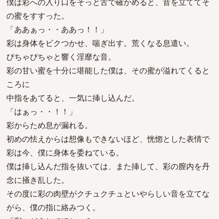
僕は彩への入り口をそっと舌で確かめると、音を立ててそ
の蜜をすすった。
「ああぁっ・・ああっ！！」
彩は身体をビクつかせ、喘ぎ出す。荒くなる息遣い。
ぴちゃぴちゃと響く淫靡な音。
彩の甘い蜜を十分に堪能した僕は、その蜜が溢れてくると
ころに
中指をあてると、一気に挿し込んだ。
「はぁっ・・！！」
彩からため息が漏れる。
初めの怯えからは想像もできないほど、恍惚とした表情で
彩は今、僕に身体を委ねている。
僕は挿し込んだ指を抜いては、また挿して、彩の膣内を丹
念に掻き乱した。
その度に彩の肉壁がクチュクチュといやらしい音を立てな
がら、僕の指に絡みつく。