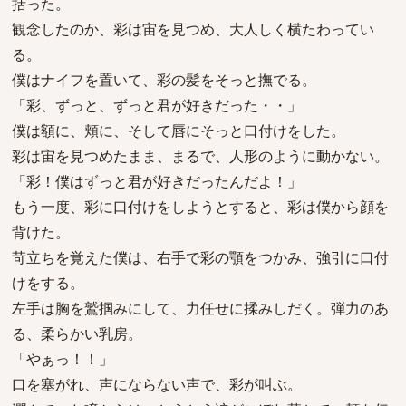
括った。
観念したのか、彩は宙を見つめ、大人しく横たわってい
る。
僕はナイフを置いて、彩の髪をそっと撫でる。
「彩、ずっと、ずっと君が好きだった・・」
僕は額に、頬に、そして唇にそっと口付けをした。
彩は宙を見つめたまま、まるで、人形のように動かない。
「彩！僕はずっと君が好きだったんだよ！」
もう一度、彩に口付けをしようとすると、彩は僕から顔を
背けた。
苛立ちを覚えた僕は、右手で彩の顎をつかみ、強引に口付
けをする。
左手は胸を鷲掴みにして、力任せに揉みしだく。弾力のあ
る、柔らかい乳房。
「やぁっ！！」
口を塞がれ、声にならない声で、彩が叫ぶ。