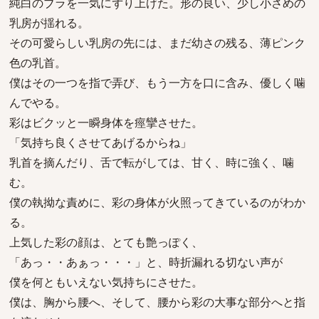
純白のブラを一気にずり上げた。形の良い、少し小さめの
乳房が揺れる。
その可愛らしい乳房の先には、まだ幼さの残る、薄ピンク
色の乳首。
僕はその一つを指で弄び、もう一方を口に含み、優しく噛
んでやる。
彩はビクッと一瞬身体を痙攣させた。
「気持ち良くさせてあげるからね」
乳首を摘んだり、舌で転がしては、甘く、時に強く、噛
む。
僕の執拗な責めに、彩の身体が火照ってきているのがわか
る。
上気した彩の顔は、とても艶っぽく、
「あっ・・あぁっ・・・」と、時折漏れる切ない声が
僕を何ともいえない気持ちにさせた。
僕は、胸から腰へ、そして、腰から彩の大事な部分へと指