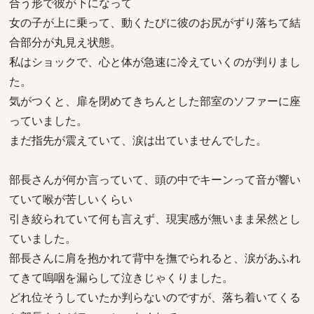
合う形で彼が下になって
女の子が上に乗って、動くたびに彼のお尻がずり落ちて結
合部分が丸見え状態。
私はショックで、心と体が急速に冷えていくのが判りまし
た。
気がつくと、扉を閉めてきちんとした部室のソファーに座
っていました。
まだ指先が震えていて、涙は出ていませんでした。
部長さんが何か言っていて、頭の中でキーンって音が響い
ていて喉が苦しいくらい
引き絞られていて何も言えず、現実感が無いまま呆然とし
ていました。
部長さんに肩を抱かれて背中を撫でられると、涙があふれ
てきて嗚咽を漏らして泣きじゃくりました。
どれ位そうしていたか判らないのですが、落ち着いてくる