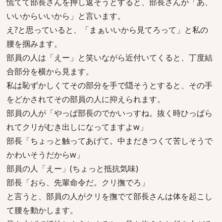
慌てて部長さんを押し返そうとすると、部長さんが「あ、
いいからいいから」と言います。
え?と思っていると、「まぁいいから見てろって」と私の
腰を掴みます。
部員の人は「えー」と笑いながら近付いてくると、丁度結
合部分を横から見ます。
私は恥ずかしくてその部分を手で隠そうとすると、その手
をどかされてその部員の人に抑えられます。
部員の人が「やっぱ部長のでかいっすね。抜く時ひっぱら
れてクリがむき出しになってますよw」
部長「ちょっと触ってあげて。中まだきつくて苦しそうで
かわいそうだからw」
部員の人「えー」(ちょっと抵抗気味)
部長「おら、先輩命令だ。クリ撫でろ」
と言うと、部員の人がクリを撫でて部長さんは体を起こし
て腰を動かします。