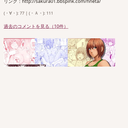
リンク：http://sakura01.bbspink.com/hneta/
(・∀・): 77 | (・Ａ・): 111
過去のコメントを見る（10件）