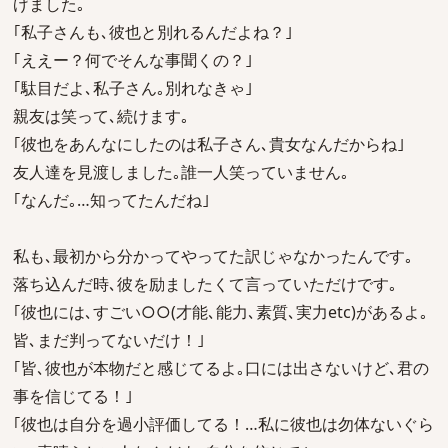
げました｡
｢私子さんも､彼也と別れるんだよね？｣
｢ええー？何でそんな事聞くの？｣
｢駄目だよ､私子さん｡別れなきゃ｣
親友は笑って､続けます｡
｢彼也をあんなにしたのは私子さん､貴女なんだからね｣
友人達を見渡しました｡誰一人笑っていません｡
｢なんだ｡…知ってたんだね｣
私も､最初から分かってやってた訳じゃなかったんです｡
落ち込んだ時､彼を励ましたくて言っていただけです｡
｢彼也には､すごい○○(才能､能力､素質､実力etc)があるよ｡
皆､まだ判ってないだけ！｣
｢皆､彼也が本物だと感じてるよ｡口には出さないけど､君の
事を信じてる！｣
｢彼也は自分を過小評価してる！…私に彼也は勿体ないぐら