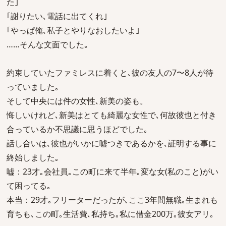
た｣
｢謝りたい､電話に出てくれ｣
｢やっぱ俺､私子とやりなおしたいよ｣
……そんな文面でした｡
約束していたファミレスに着くと､彼の友人の7〜8人が待
っていました｡
そして中央には件の女性､新美の姿も。
悔しいけれど､新美はとても綺麗な女性で､何故彼也と付き
合っているか不思議に思うほどでした｡
話し合いは､彼也がいかに嘘つきであるかを､証明する事に
終始しました｡
嘘：23才｡会社員｡この町に来て半年｡変な女(私のこと)がい
て困ってる｡
本当：29才｡フリーターだったが､ここ3年間無職｡生まれも
育ちも､この町｡生活費､私持ち｡私に借金200万｡彼女アリ｡