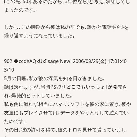
(この先､50年あるのだから､3年位なら)と考え､承諾してし
まったのです｡
しかし､この時期から彼は私の前でも､誰かと電話やﾒｰﾙを
繰り返すようになっていました｡
902 ◆ccqXAQxUxI sage New! 2006/09/29(金) 17:01:40
3/10
5月の日曜｡私が彼の浮気を知る日がきました｡
話は逸れますが､当時PSｿﾌﾄ｢どこでもいっしょ｣が発売さ
れ､爆発的ヒットしていました｡
私も例に漏れず相当にハマリ､ソフトを彼の家に置き､彼や
友達にもプレイさせては､データをやりとりして遊んでい
たのです｡
その日､彼の許可を得て､彼のトロを見せて貰っていまし