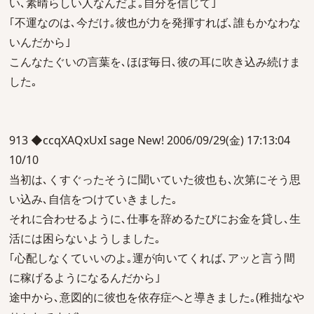
い､素晴らしい人なんだよ｡自分を信じて｣
｢不運なのは､今だけ｡彼也が力を発揮すれば､誰もかなわな
いんだから｣
こんなたぐいの言葉を､ほぼ毎日､彼の耳に吹き込み続けま
した｡
913 ◆ccqXAQxUxI sage New! 2006/09/29(金) 17:13:04
10/10
当初は､くすぐったそうに聞いていた彼也も､次第にそう思
い込み､自信をつけていきました｡
それに合わせるように､仕事を辞めるたびにお金を貸し､生
活には困らないようしました｡
｢心配しなくていいのよ｡運が向いてくれば､アッと言う間
に稼げるようになるんだから｣
途中から､意図的に彼也を依存症へと導きました｡(稚拙なや