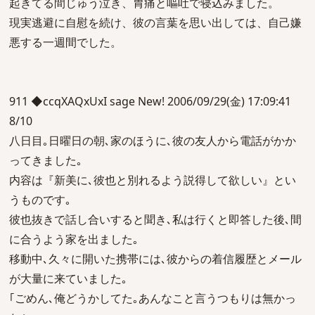
起きてる間じゅう泣き、胃痛と嘔吐で寝込みました。
現実逃避に自慰を続け、彼の言葉を思い出しては、自己嫌
悪する一週間でした。
911 ◆ccqXAQxUxI sage New! 2006/09/29(金) 17:09:41
8/10
八日目｡日曜日の朝､家のほうに､彼の友人から電話がかか
ってきました｡
内容は『新美に､彼也と別れるよう説得して欲しい』とい
うものです｡
彼也抜きで話し合いすると聞き､私は行くと即答した後､間
に合うよう家を出ました｡
移動中､久々に開いた携帯には､彼からの着信履歴とメール
が大量に来ていました｡
｢ごめん､俺どうかしてた｡あんなこと言うつもりは無かっ