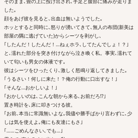
そのまま､畳の上に投げ出され､手足と腹部に痛みが走りま
した｡
顔をあげ彼を見ると､出血は無いようでした｡
ホッとすると同時に､怒りが湧いてきて､無人の布団(新美は
部屋の隅に逃げていた)からシーツを剥がし､
｢したんだ！したんだ！…ねぇホラ､してたんでしょ！？｣
と､濡れた部分を突き付けながら泣き喚く私。事実､濡れて
いて匂いも男女の体液です｡
彼はシーツをひったくり､激しく怒鳴り返してきました｡
｢うるさい！何しに来た！？俺の行動に口出すな！｣
｢そんな…おかしいよ！｣
｢おかしいのは､こんな朝から来る､お前だろ!?｣
置き時計を､床に叩きつける彼。
｢お前､本当に常識無いよな｡我儘や勝手ばかり言わずに､少
しは気を使えよ｡俺にも友達にもさ｣
｢……ごめんなさい､でも…｣