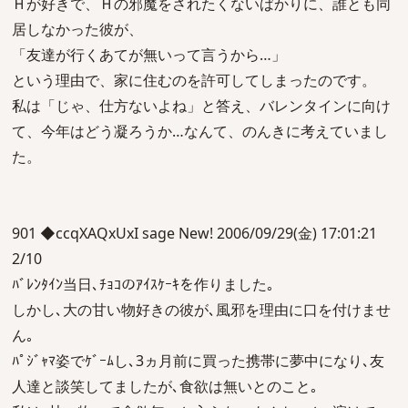
Ｈが好きで、Ｈの邪魔をされたくないばかりに、誰とも同
居しなかった彼が、
「友達が行くあてが無いって言うから…」
という理由で、家に住むのを許可してしまったのです。
私は「じゃ、仕方ないよね」と答え、バレンタインに向け
て、今年はどう凝ろうか…なんて、のんきに考えていまし
た。
901 ◆ccqXAQxUxI sage New! 2006/09/29(金) 17:01:21
2/10
ﾊﾞﾚﾝﾀｲﾝ当日､ﾁｮｺのｱｲｽｹｰｷを作りました｡
しかし､大の甘い物好きの彼が､風邪を理由に口を付けませ
ん｡
ﾊﾟｼﾞｬﾏ姿でｹﾞｰﾑし､3ヵ月前に買った携帯に夢中になり､友
人達と談笑してましたが､食欲は無いとのこと｡