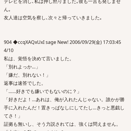
テレビを消し､私は押し黙りました｡彼も一言も発しませ
ん｡
友人達は空気を察し､次々と帰っていきました｡
904 ◆ccqXAQxUxI sage New! 2006/09/29(金) 17:03:45
4/10
私は、覚悟を決めて言いました。
「別れよっか…」
「嫌だ、別れない！」
返事は速答でした。
「……好きでも嫌いでもないのに？」
「好きだよ！…あれは、俺が入れたんじゃない。誰かが勝
手に入れたんだ！置きっぱなしにしてたし…きっと悪戯し
てさ！」
証拠も無いし、そう力説されては、強くは問えません。