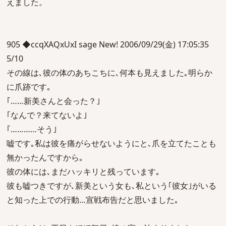
えました。
905 ◆ccqXAQxUxI sage New! 2006/09/29(金) 17:05:35
5/10
その線は､彼の体のあちこちに､何本も見えました｡明らか
に爪跡です｡
｢……新美さんと会った？｣
｢なんで？来てないよ｣
｢…………そう｣
嘘です｡私は彼を痛がらせないようにと､爪を立てたことも
無かったんですから｡
彼の体には､まだハッキリと残っています｡
彼も嘘つきですが､新美という女も､私という｢彼女｣がいる
と知った上での行動…宣戦布告だと思いました｡