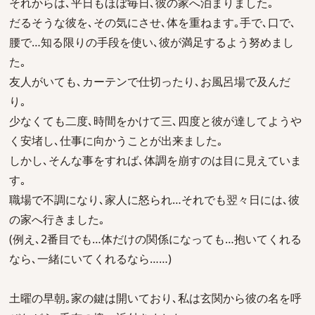
それからは､平日もほぼ毎日､彼の家へ泊まりました｡
だるそうな彼を､その気にさせ､体を重ねます｡手で､口で､
腰で…知る限りの手段を使い､彼が満足するよう努めまし
た｡
友人がいても､カーテンで仕切ったり､お風呂場で及んだ
り｡
少なくても二度､時間をかけて三､四度と彼が達してようや
く安堵し､仕事に向かうことが出来ました｡
しかし､そんな事をすれば､体調を崩すのは目に見えていま
す｡
職場で不調になり､家人に怒られ…それでも翌々日には､彼
の家へ行きました｡
(例え､2番目でも…体だけの関係になっても…抱いてくれる
なら､一緒にいてくれるなら……)
土曜の早朝｡家の鍵は開いており､私は玄関から彼の名を呼