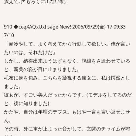
震えて､声もろくに出ない私｡
910 ◆ccqXAQxUxI sage New! 2006/09/29(金) 17:09:33
7/10
「頭冷やして、よく考えてから行動して欲しい。俺が言い
たいのは、それだけだ」
しかし、納得出来ようはずもなく、視線をさ迷わせている
と、新美の姿が目に止まりました。
毛布に身を包み、こちらを凝視する彼女に、私は愕然とし
ました。
彼女が、すごい美人だったからです。(モデルをしてるのだ
と、後に知りました)
かたや、自分は年増のデブス。もはや一言も言い返せませ
ん。
その時、外に車が止まった音がして、玄関のチャイムが鳴