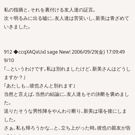
私の指摘と､それを裏付ける友人達の証言｡
次々明るみに出る嘘に､友人達は苦笑いし､新美は青ざめて
いきました｡
912 ◆ccqXAQxUxI sage New! 2006/09/29(金) 17:09:49
9/10
｢…というわけです｡私は別れましたけど､新美さんはどうし
ますか？｣
｢あたしも…彼也さんと別れます｣
当然と言えば､当然の結論に､友人達もその決断を褒めまし
た｡
送りたそうな男性陣をやんわり断り､新美は場を後にしま
した｡
さぁ､私も帰ろうかな…と､立ち上がった時｡彼也の親友が告