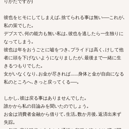
りかたですが)
彼也をヒモにしてしまえば､捨てられる事は無い──これが､
私の策でした｡
デブスで､何の能力も無い私は､彼也を逃したら一生独りに
なってしまう｡
彼也は年をおうごとに嘘をつき､プライドは高く､けして他
者に頭を下げないようになりましたが､最後まで一緒に生
きるつもりでした｡
女がいなくなり､お金が尽きれば……身体と金が自由になる
私のところへ､きっと戻ってくる──｡
しかし､彼は戻る事はありませんでした｡
誰かから私の目論みを聞いたのでしょう｡
お金は消費者金融から借りて､生活｡数か月後､返済出来ず
失踪｡