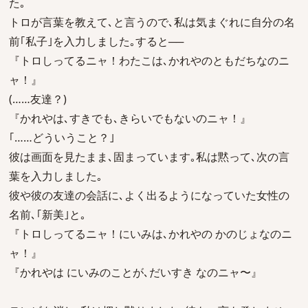
た｡
トロが言葉を教えて､と言うので､私は気まぐれに自分の名
前｢私子｣を入力しました｡すると──
『トロしってるニャ！わたこは､かれやのともだちなのニ
ャ！』
(……友達？)
『かれやは､すきでも､きらいでもないのニャ！』
｢……どういうこと？｣
彼は画面を見たまま､固まっています｡私は黙って､次の言
葉を入力しました｡
彼や彼の友達の会話に､よく出るようになっていた女性の
名前､｢新美｣と｡
『トロしってるニャ！にいみは､かれやの かのじょなのニ
ャ！』
『かれやは にいみのことが､だいすき なのニャ〜』