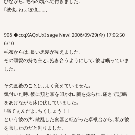
びながら､毛布の塊へ近付きました｡
｢彼也､ねぇ彼也……｣
906 ◆ccqXAQxUxI sage New! 2006/09/29(金) 17:05:50
6/10
毛布からは､長い黒髪が見えました｡
その頭髪の持ち主と､抱き合うようにして､彼は眠っていま
した｡
その直後のことは､よく覚えていません｡
気付いた時､彼に頬と頭を叩かれ､腕を捻られ､痛さで悲鳴
をあげながら床に伏していました｡
｢痛てぇんだよ､ちくしょう！｣
という彼の声､散乱した食器と転がった卓袱台から､私が彼
を害したのだと判りました｡