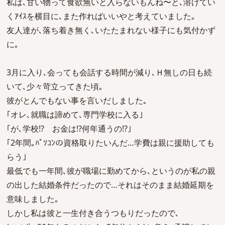
私は､甘い物って食欲無いと入らないもんね〜と､溶けてい
くｱｲｽを横目に､また作ればいいやと考えていました｡
友人達が､落ち着き無く､いたたまれない様子にも気付かず
に｡
3月に入り､会っても会話する時間が減り､Ｈ無しの日も続
いて､少々苛立ってきた頃｡
彼がとんでもない事を言いだしました｡
｢オレ､就職は諦めて､専門学校に入る｣
｢が､学校!? お金は!?何年通うの!?｣
｢2年間｡ﾊﾟｿｺﾝの資格取りたいんだ…学費は親に援助しても
らう｣
最低でも一年間､彼が職場に勤めてから､というのが私の親
の出した結婚条件だったので…それはそのまま結婚延期を
意味しました｡
しかし私は彼と一生付き合うつもりだったので､