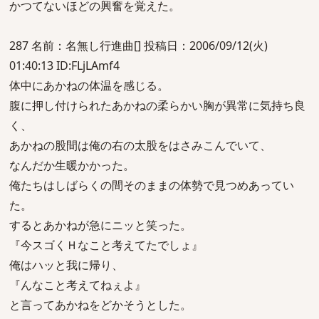
かつてないほどの興奮を覚えた。
287 名前：名無し行進曲[] 投稿日：2006/09/12(火)
01:40:13 ID:FLjLAmf4
体中にあかねの体温を感じる。
腹に押し付けられたあかねの柔らかい胸が異常に気持ち良
く、
あかねの股間は俺の右の太股をはさみこんでいて、
なんだか生暖かかった。
俺たちはしばらくの間そのままの体勢で見つめあってい
た。
するとあかねが急にニッと笑った。
『今スゴくＨなこと考えてたでしょ』
俺はハッと我に帰り、
『んなこと考えてねぇよ』
と言ってあかねをどかそうとした。