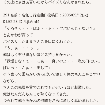
その上はぁはぁ言いながらパイズリなんかされたら。
291 名前：名無し行進曲[] 投稿日：2006/09/12(火)
01:52:25 ID:FLjLAmf4
『そろそろ・・・はぁ・・ぁ・・ヤバいんじゃない？』
とあかねが言って、
パイズリしたままちんこを口にくわえた。
『う、ぁ・・・っ！』
俺はもう有り得ないほど気持ち良かった。
『我慢しなくて・・っあ・・良いのよ・・・私の口にいっ
ぱいっ・・んぁ・・出して』
そう言って柔らかいおっぱいで激しく俺のちんこをこすり
ながら、
ちんこの先端を舌でこれでもかというほど刺激した。
俺はだんだんちんこが熱くなってきた。
つられて俺もあかねの股間をさらに激しく舐めまわした。