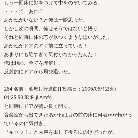
もう一回床に顔をつけて中をのぞいてみる。
・・・て、あれ？
あかねがいない？と俺は一瞬思った。
しかし次の瞬間、俺はそうではないと悟り、
それと同時に体の芯が氷つくような思いがした。
あかねがドアのすぐ前に立っている！
あまりにも近すぎて気付かなかったんだ！
俺は刹那、全てを理解し、
反射的にドアから飛び退いた。
284 名前：名無し行進曲[] 投稿日：2006/09/12(火)
01:25:50 ID:FLjLAmf4
と同時にドアが勢い良く開く。
音楽室から出てきたあかねは目の前の床に何者かが転がっ
ているのに気付き、
『キャッ！』と大声を出して後ろにのけぞったが、