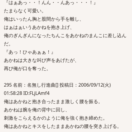
『はぁあっ・・！んん・・んあっ・・・！』
たまらなく可愛い。
俺はいったん胸と股間から手を離し、
はぁはぁいうあかねを抱き上げ、
俺のぎんぎんになったちんこをあかねのまんこに差し込ん
だ。
『あっ！ひゃあぁぁ！』
あかねは大きな叫び声をあげたが、
再び俺が口を奪った。
295 名前：名無し行進曲[] 投稿日：2006/09/12(火)
01:58:28 ID:FLjLAmf4
俺はあかねと抱き合ったまま激しく腰を振る。
あかねは腕を俺の背中に回し、
刺激をこらえるかのように俺を強く抱き締めた。
俺はあかねとキスをしたままあかねの腰を突き上げる。