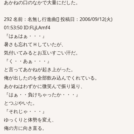
あかねの口のなかで大量にだした。
292 名前：名無し行進曲[] 投稿日：2006/09/12(火)
01:53:50 ID:FLjLAmf4
『はぁはぁ・・・』
暑さも忘れてＨしていたが、
気付いてみるとお互いすごい汗だ。
『く・・あぁ・・・』
と言ってあかねが起き上がった。
俺が出したのを全部飲み込んでくれている。
あかねはわずかに微笑んで振り返り、
『はぁ・・負けちゃったか・・・』
とつぶやいた。
『それじゃ・・・』
ゆっくりと体勢を変え、
俺の方に向き直る。