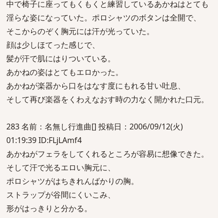
中で椅子に座ってもくもくと練習しているあかねはとても
淫らな姿になっていた。ポロシャツのボタンは全開で、
そこからのぞく胸元には汗が光っていた。
顔は少しほてった感じで、
髪が汗で肌にはりついている。
あかねの姿はとてもエロかった。
あかねが楽器から口をはなす度にもれる甘い吐息、
そして再び楽器をくわえなおす時の力なく開かれた口元。
283 名前：名無し行進曲[] 投稿日：2006/09/12(火)
01:19:39 ID:FLjLAmf4
あかねがフェラをしてくれるところが容易に想像できた。
そして汗で光るエロい胸元に、
ポロシャツがはちきれんばかりの胸。
ストラップが谷間にくいこみ、
形がはっきりと分かる。