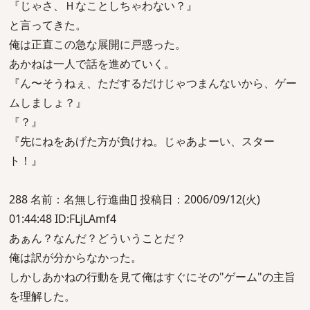
『じゃさ、Ｈなことしちゃわない？』
と言ってきた。
俺は正直この急な展開に戸惑った。
あかねは一人で話を進めていく。
『ん〜そうねぇ、ただするだけじゃつまんないから、ゲー
ムしましょ？』
『？』
『先にねをあげた方が負けね。じゃあよーい、スター
ト！』
288 名前：名無し行進曲[] 投稿日：2006/09/12(火)
01:44:48 ID:FLjLAmf4
あぁん？なんだ？どういうことだ？
俺は訳が分からなかった。
しかしあかねの行動を見て俺はすぐにその"ゲーム"の主旨
を理解した。