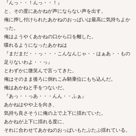
『んっ・・！んっ・・！』
と、その度にあかねが声にならない声を出す。
俺に押し付けられたあかねのおっぱいは最高に気持ちよか
った。
俺はようやくあかねの口から口を離した。
喋れるようになったあかねは
『まだまだ・・っ・・・こんなんじゃ・・はぁあ・・もの
足りないわよ・・っ』
とわずかに微笑んで言ってきた。
俺はそのまま後ろに倒れこみ騎乗位にもち込んだ。
俺はあかねと手をつないだ。
『あっ・・っあ・・・んん・・ふぁ』
あかねはやや上を向き、
気持ち良さそうに俺の上で上下に揺れていた。
あかねが上下に揺れる度に、
それに合わせてあかねのおっぱいもたぷたぷ揺れている。