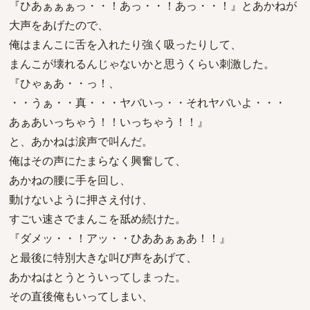
『ひあぁぁぁっ・・！あっ・・！あっ・・！』とあかねが
大声をあげたので、
俺はまんこに舌を入れたり強く吸ったりして、
まんこが壊れるんじゃないかと思うくらい刺激した。
『ひゃぁあ・・っ！、
・・うぁ・・真・・・ヤバいっ・・それヤバいよ・・・
あぁあいっちゃう！！いっちゃう！！』
と、あかねは涙声で叫んだ。
俺はその声にたまらなく興奮して、
あかねの腰に手を回し、
動けないように押さえ付け、
すごい速さでまんこを舐め続けた。
『ダメッ・・！アッ・・ひああぁぁあ！！』
と最後に特別大きな叫び声をあげて、
あかねはとうとういってしまった。
その直後俺もいってしまい、