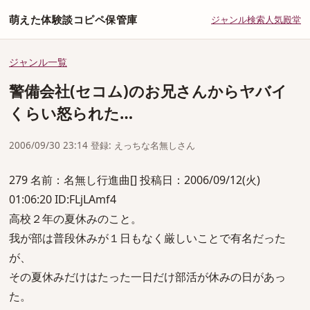
萌えた体験談コピペ保管庫
ジャンル
検索
人気
殿堂
ジャンル一覧
警備会社(セコム)のお兄さんからヤバイ
くらい怒られた…
2006/09/30 23:14 登録: えっちな名無しさん
279 名前：名無し行進曲[] 投稿日：2006/09/12(火)
01:06:20 ID:FLjLAmf4
高校２年の夏休みのこと。
我が部は普段休みが１日もなく厳しいことで有名だった
が、
その夏休みだけはたった一日だけ部活が休みの日があっ
た。