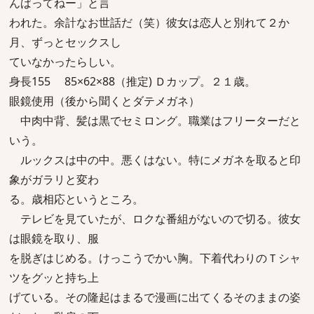
んばってねー」と言
われた。余計なお世話だ（笑）彼女は恋人と別れて２か
月、ずっとセックスし
ていなかったらしい。
身長155 85×62×88（推定) Ｄカップ。２１歳。
眼鏡使用（後から聞くとダテメガネ）
中肉中背、髪は黒でセミロング。職業はフリーターだと
いう。
ルックスは中の中。悪くはない。特にメガネを取ると印
象がガラリと変わ
る。歳相応というところ。
テレビを見ていたが、ロクな番組がないので切る。彼女
は眼鏡を取り、服
を脱ぎはじめる。けっこうでかい胸。下着代わりのＴシャ
ツをグッと持ち上
げている。その隆起はまるで漫画に出てくるそのままの姿