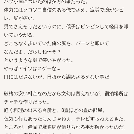
ハブ小屋についたのは夕方の事だった。
体力にはソコソコ自信のある俺でさえ、疲労で腕がシビ
レ、尻が痛い。
男でさえそうだというのに、僕子はピンピンして軽口を叩
いていやがる。
ぎこちなく歩いていた俺の尻を、パーンと叩いて
なんだよ、だらしね〜ぞ？
というような顔で笑いやがった。
やっぱアイツはスゲーな…
口にはださないが、日頃から認めざるえない事だ
破格の安い料金なのだから文句は言えないが、宿泊場所は
チャチな作りだった。
軽く料理の出来る台所と、8畳ほどの畳の部屋。
色気も何もあったもんじゃねぇ、テレビすらねぇときた。
ところが、備品で麻雀牌が借りられる事が解かったのだ。