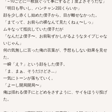
「−10ごとに一枚脱ぐって事にすると丁度よさそうだな」
「明日も早いし、ハンチャン2回くらいか」
顔を少し赤くし始めた僕子から、目が離せなかった。
「まてって、お前らの裸なんて見たくねぇ〜しっ」
ムキなって抵抗していた僕子だが
「なんだよ僕子〜、お前恥ずかしがるようなタイプじゃな
いじゃん」
何の気無しに言った俺の言葉が、予想もしない効果を見せ
た。
一瞬「え？」という顔をした僕子。
「ま、まぁ、そうだけどさ…」
一気にトーンが落ちていく。
「よーし開局開局〜」
俺は揺れる僕子にとどめをさすように、サイをほうり投げ
た。