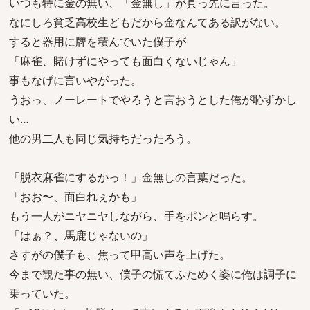
いつも特に金の無い、「金無し」が真っ先に言った。
なにしろ貧乏高校生どもだから金なんてある訳がない。
すると器用に牌を積んでいた僕子が
「麻雀、賭けずにやっても面白くないじゃん」
事もなげに言いやがった。
うおっ、ノーレートでやろうと言おうとした俺が恥ずかし
い…
他の男二人も同じ気持ちだったろう。
「脱衣麻雀にするかっ！」金無しの言葉だった。
「おお〜、面白れぇかも」
もう一人がニヤニヤしながら、手をポンと鳴らす。
「はぁ？、馬鹿じゃないの」
さすがの僕子も、焦って甲高い声を上げた。
今まで観た事の無い、僕子の慌てふためく姿に俺は調子に
乗っていた。