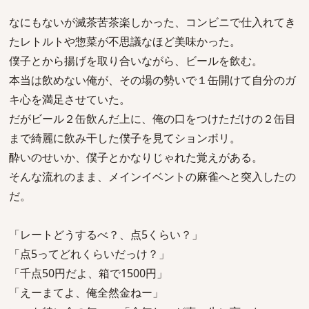
なにもないが滅茶苦茶楽しかった、コンビニで仕入れてき
たレトルトや惣菜が不思議なほど美味かった。
僕子とから揚げを取り合いながら、ビールを飲む。
本当は飲めない俺が、その場の勢いで１缶開けて自分のガ
キ心を満足させていた。
だがビール２缶飲んだ上に、俺の口をつけただけの２缶目
まで綺麗に飲み干した僕子を見てションボリ。
酔いのせいか、僕子とかなりじゃれた覚えがある。
そんな流れのまま、メインイベントの麻雀へと突入したの
だ。
「レートどうするべ？、点5くらい？」
「点5ってどれくらいだっけ？」
「千点50円だよ、箱で1500円」
「えーまてよ、俺全然金ねー」