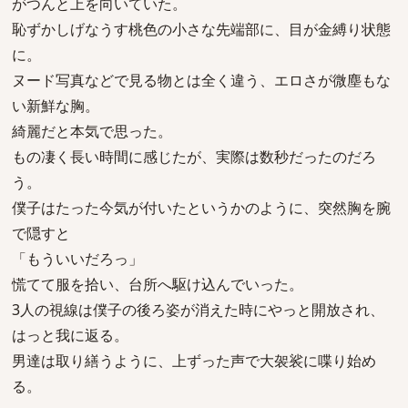
がつんと上を向いていた。
恥ずかしげなうす桃色の小さな先端部に、目が金縛り状態
に。
ヌード写真などで見る物とは全く違う、エロさが微塵もな
い新鮮な胸。
綺麗だと本気で思った。
もの凄く長い時間に感じたが、実際は数秒だったのだろ
う。
僕子はたった今気が付いたというかのように、突然胸を腕
で隠すと
「もういいだろっ」
慌てて服を拾い、台所へ駆け込んでいった。
3人の視線は僕子の後ろ姿が消えた時にやっと開放され、
はっと我に返る。
男達は取り繕うように、上ずった声で大袈裟に喋り始め
る。