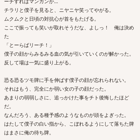
ーチすればマンガンか…
チラリと僕子を見ると、ニヤニヤ笑ってやがる。
ムクムクと日頃の対抗心が首をもたげる。
ここで振っても笑いが取れそうだな、よしっ！ 俺は決め
た
「とーらばリーチ！」
僕子の顔からみるみる血の気が引いていくのが解かった。
反して場は一気に盛り上がる。
恐る恐るツモ牌に手を伸ばす僕子の顔が忘れられない。
それはもう、完全にか弱い女の子の顔だった。
あまりの弱弱しさに、追っかけた事をチト後悔したほど
だ。
なんだろう、ある種予感のようなものが頭をよぎった。
はたして僕子の白い指から、こぼれるようにして落ちた牌
はまさに俺の待ち牌。