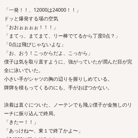
「一発！！、12000は24000！！」
ドッと爆発する場の空気
「おおぉぉぉぉ！！！」
「まてっ、まてまて、リー棒でてるから丁度0点？」
「0点は飛びじゃないよな」
「お、おう！こっからだよ、こっから」
僕子は気を取り直すように、強がっていたが潤んだ目が完
全に泳いでいた。
小さい手がシャツの胸の辺りを握りしめている。
牌牌を積もってくるのにも、手がおぼつかない。
決着は直ぐについた、ノーテンでも飛ぶ僕子が金無しのリ
ーチに振り込んで終局。
「きたー！！」
「あっけね〜、東１で終了かよ〜」