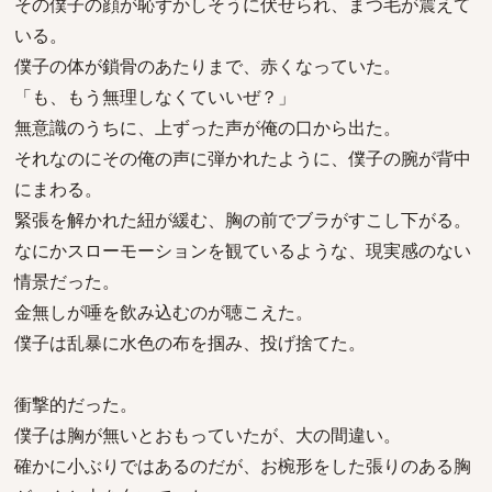
その僕子の顔が恥ずかしそうに伏せられ、まつ毛が震えて
いる。
僕子の体が鎖骨のあたりまで、赤くなっていた。
「も、もう無理しなくていいぜ？」
無意識のうちに、上ずった声が俺の口から出た。
それなのにその俺の声に弾かれたように、僕子の腕が背中
にまわる。
緊張を解かれた紐が緩む、胸の前でブラがすこし下がる。
なにかスローモーションを観ているような、現実感のない
情景だった。
金無しが唾を飲み込むのが聴こえた。
僕子は乱暴に水色の布を掴み、投げ捨てた。
衝撃的だった。
僕子は胸が無いとおもっていたが、大の間違い。
確かに小ぶりではあるのだが、お椀形をした張りのある胸