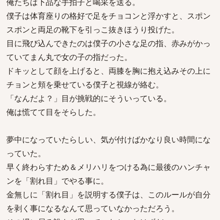
俺たちは下品な手拍子と喝采を送る。
僕子は体育座りの格好で足をチョコンと浮かすと、スポン
スポンと両足の靴下を引っこ抜きほうり投げた。
目に飛び込んできたのは僕子の小さな足の指、赤みがかっ
ていてまん丸で女の子の指だった。
ドキッとして顔を上げると、両膝を胸に抱え込みその上に
チョンと頬を乗せている僕子と視線が絡む。
「なんだよ？」目が挑戦的にそういっている。
俺は慌てて目をそらした。
夢中になっていたらしい、気が付けばかなり良い時間にな
っていた。
早く終わらすため＆メリハリをつける為に最後のハンチャ
ンを「割れ目」でやる事に。
金無しに「割れ目」を説明する僕子は、このルールが自分
を剥く事になるなんて思っていなかっただろう。