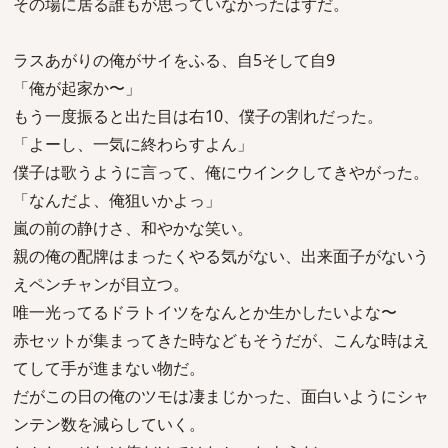
その場に居る誰もが思っていなかったはずだ。
ラスあがりの俺がサイをふる、自5そして自9
「俺が起家か〜」
もう一度振ると出た目は右10、僕子の割れだった。
「よーし、一気に終わらすよん」
僕子は歌うように言って、俺にウインクしてきやがった。
「なんだよ、俺狙いかよっ」
嵐の前の静けさ、和やかな笑い。
親の俺の配牌はまったくやる気がない、出来面子がないう
えペンチャンが目立つ。
唯一光ってるドラトイツをなんとか生かしたいよな〜
赤セットが集まってきた時などもそうだが、こんな時はえ
てして手が進まない物だ。
だがこの日の俺のツモは凄まじかった、面白いようにシャ
ンテン数を減らしていく。