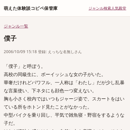
萌えた体験談コピペ保管庫
ジャンル
検索
人気
殿堂
ジャンル一覧
僕子
2006/10/09 15:18 登録: えっちな名無しさん
「僕子」と呼ぼう。
高校の同級生に、ボーイッシュな女の子がいた。
華奢だけれどパワフル、一人称は「わたし」だが少し乱暴
な言葉使い、下ネタにも顔色一つ変えない。
胸も小さく校内ではいつもジャージ姿で、スカートをはい
ている所をホトンド見たことがなかった。
中型バイクを乗り回し、平気で雑魚寝・野宿をするような
子だ。