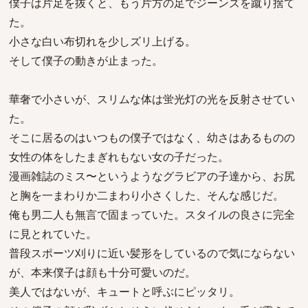
僕子は片足を抜くと、もう片方の足でジーンズを蹴り捨て
た。
小さな白い布切れを少しズリ上げる。
そして僕子の動きが止まった。
華奢で小さいが、スリムな体は蛍光灯の光を反射させてい
た。
そこに居るのはいつもの僕子ではなく、幼さはあるものの
女性の体をしたまぎれもない女の子だった。
漫画雑誌のミス〜というようなグラビアの子達から、お尻
と胸を一まわりか二まわり小さくした、そんな感じだ。
俺も男二人も無言で固まっていた。スタイルの良さに完全
に見とれていた。
普段スポーツ刈りに近い髪形をしているので気にならない
が、本来僕子は顔も十分可愛いのだ。
美人ではないが、キュートと呼ぶにピッタリ。