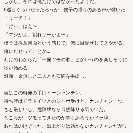
しかし、それは俺だけではなかったようだ。
6巡目ぐらいだったろうか、僕子の張りのある声が響いた
「リーチ！」
「げっ、はえ〜」
「マジかよ、割れリーかよ〜」
僕子は得意満面という感じで、俺に目配せしてきやがる。
俺にだせってことか…
わけのわからん「一発ツモの歌」とかいうのを楽しそうに
歌い始める。
対面、金無しと二人とも安牌を手出し。
実はこの時俺の手はイーシャンテン。
待ち牌はドラトイツとのシャボ受けと、カンチャン一つ。
ちと厳しいし、危険牌なら当然降りる気でいた。
ところが、ツモってきたのが事もあろうかドラ牌。
おれはのけぞった、出上がりは効かないカンチャンだがリ