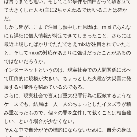
は言うまでも無い。そしてこの事件を面白がって騒ぎ立て
て大きくした人々(主に2ちゃんねるで)がいることは確か
だ。
しかし皆がここまで注目し熱中した原因は、mixiであんな
にも詳細に個人情報が特定できてしまったこと、さらには
最近上場したばかりでただでさえmixiが注目されていたこ
と、そしてmixiの対応があまりに強引だったことがあるの
ではないだろうか。
インターネットというのは、現実社会での人間関係に比べ
て圧倒的に規模が大きい。ちょっとした火種が大災害に発
展する可能性を秘めているのである。
さらに、現実社会で言えば重大犯罪行為に匹敵するような
ケースでも、結局は一人一人のちょっとしたイタズラが積
み重なったもので、個々の罪を立件して裁くことは相当難
しい、という場合が少なくない。
そんな中で自分がその標的にならないために、自分の身は