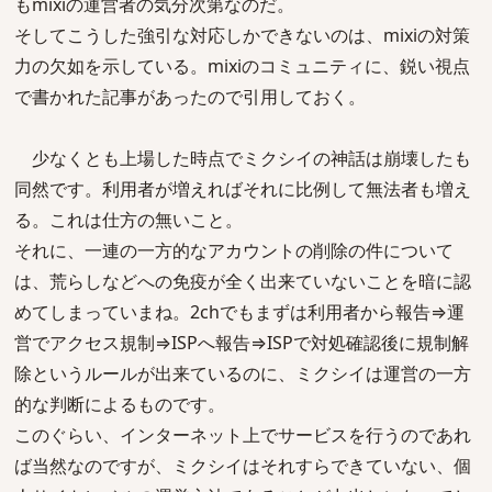
もmixiの運営者の気分次第なのだ。
そしてこうした強引な対応しかできないのは、mixiの対策
力の欠如を示している。mixiのコミュニティに、鋭い視点
で書かれた記事があったので引用しておく。
少なくとも上場した時点でミクシイの神話は崩壊したも
同然です。利用者が増えればそれに比例して無法者も増え
る。これは仕方の無いこと。
それに、一連の一方的なアカウントの削除の件について
は、荒らしなどへの免疫が全く出来ていないことを暗に認
めてしまっていまね。2chでもまずは利用者から報告⇒運
営でアクセス規制⇒ISPへ報告⇒ISPで対処確認後に規制解
除というルールが出来ているのに、ミクシイは運営の一方
的な判断によるものです。
このぐらい、インターネット上でサービスを行うのであれ
ば当然なのですが、ミクシイはそれすらできていない、個