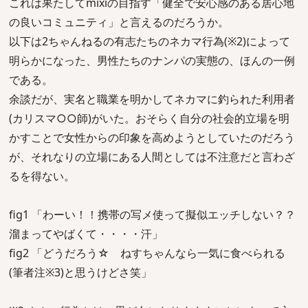
これは果たしてmixiの目指す「健全で安心感のある居心地
の良いコミュニティ」と言えるのだろうか。
以下は2ちゃんねるの有志たちのネカマ行為(※2)によって
明らかになった、男性たちのナンパの実態の、ほんの一例
である。
余談だが、実名と職業を明かしてネカマに釣られた利用者
(カリスマ○○師)がいた。おそらく自分の社会的立場を明
かすことで女性からの印象を高めようとしていたのだろう
が、それなりの立場にある人間としては不注意だと言わざ
るを得ない。
fig1 「わーい！！携帯の写メ使って擬似エッチしない？？
溜まってやばくて・・・・汗」
fig2 「どうだろう☆ ねすちゃんなら一気に食べられる
(筆者注※3)と思うけどさ笑」