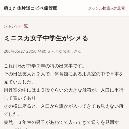
萌えた体験談コピペ保管庫
ジャンル
検索
人気
殿堂
ジャンル一覧
ミニスカ女子中学生がシメる
2004/06/27 23:50 登録: えっちな名無しさん
これは私が中学２年の特の出来事です。
その日は友人と２人で、体育館にある用具室の中でＨ本を
見ていました。
用具室の中には１０段ぐらいの大きな飛箱が、入口に平行
して置いてあり
その横に座ると、入口から誰かが入ってきても見えない所
でした。
突然、３年生の男子があわてて入ってきて辺りを見回す