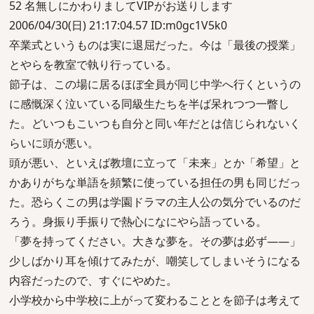
52 名無しにかわりましてVIPがお送りします
2006/04/30(日) 21:17:04.57 ID:m0gc1V5k0
卒業式というものは実に退屈だった。今は「最後の授業」
とやらを教室で執り行っている。
節子は、この場に居るほぼ全員が同じ中学へ行くというの
に感慨深く泣いている同級生たちを半ば呆れつつ一瞥し
た。どいつもこいつも自分と同い年だとは信じられないく
らいに頭が悪い。
頭が悪い、といえば教壇に立って「未来」とか「希望」と
かありがちな単語を頻繁に使っている担任の男も同じだっ
た。恐らくこの男は学園ドラマの主人公の気分でいるのだ
ろう。身振り手振りで熱心になにやら語っている。
「夢を持ってください。大きな夢を。その夢は必ず――」
少しばかり耳を傾けてみたが、嘲笑してしまいそうになる
内容だったので、すぐにやめた。
小学校から中学校に上がって変わることとを節子は考えて