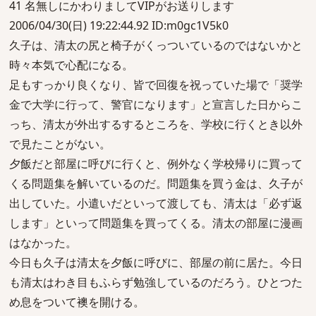
41 名無しにかわりましてVIPがお送りします
2006/04/30(日) 19:22:44.92 ID:m0gc1V5k0
久子は、清太の尻と椅子がくっついているのではないかと
時々本気で心配になる。
足もすっかり良くなり、皆で回復を祝っていた場で「奨学
金で大学に行って、警官になります」と宣言した日からこ
っち、清太が外出するするところを、学校に行くとき以外
で見たことがない。
夕飯だと部屋に呼びに行くと、例外なく学校帰りに買って
くる問題集を解いているのだ。問題集を買う金は、久子が
出していた。小遣いだといって渡しても、清太は「必ず返
します」といって問題集を買ってくる。清太の部屋に漫画
はなかった。
今日も久子は清太を夕飯に呼びに、部屋の前に居た。今日
も清太はわき目もふらず勉強しているのだろう。ひとつた
め息をついて襖を開ける。