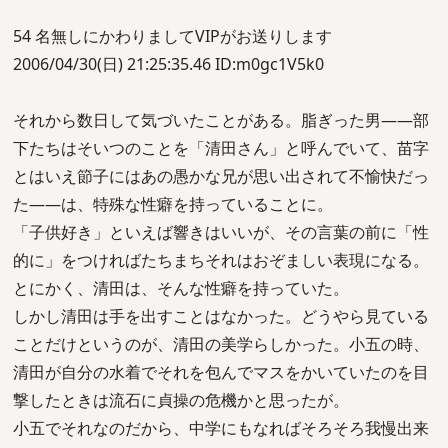
54 名無しにかわりましてVIPがお送りします
2006/04/30(日) 21:25:35.46 ID:m0gc1V5k0
それから数日して気づいたことがある。脂ぎった男――部
下たちはそいつのことを「清田さん」と呼んでいて、苗字
とはいえ節子にはあの愚かな兄が思い出されて不愉快だっ
た――は、特殊な性癖を持っていることに。
「子供好き」といえば響きはいいが、その言葉の前に「性
的に」をつければたちまちそれはおぞましい表現になる。
とにかく、清田は、そんな性癖を持っていた。
しかし清田は手を出すことはなかった。どうやら見ている
ことだけというのが、清田の美学らしかった。小五の時、
清田が自分の水着でそれを包んでマスをかいていたのを目
撃したときは流石に貞操の危機かと思ったが。
小五でそれなのだから、中学にもなればそろそろ我慢出来