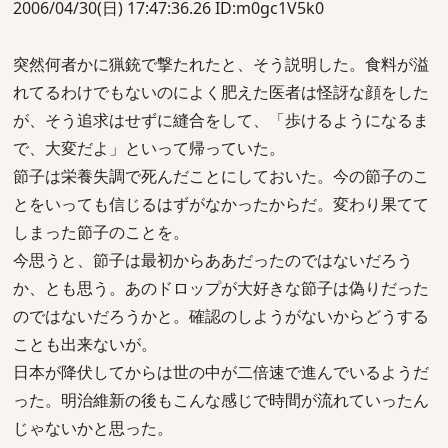
2006/04/30(日) 17:47:36.26 ID:m0gc1V5k0
突然何者かに猟銃で撃たれたと、そう説明した。食料が溢
れてるわけでもないのによく肥えた医者は怪訝な顔をした
が、そう追求はせずに縫合をして、「歩けるようになるま
で、大変だよ」といって帰っていた。
節子は栄養失調で死んだことにしておいた。今の節子のこ
とをいっても信じるはずがなかったからだ。変わり果てて
しまった節子のことを。
今思うと、節子は最初からああだったのではないだろう
か、とも思う。あのドロップが大好きな節子は偽りだった
のではないだろうかと。確認のしようがないからどうする
ことも出来ないが。
日本が降伏してからは世の中が二倍速で進んでいるようだ
った。明治維新の後もこんな感じで時間が流れていったん
じゃないかと思った。