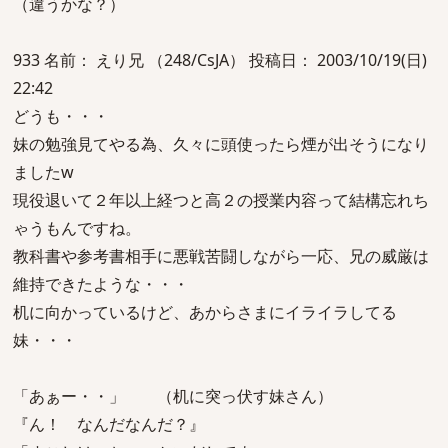
（違うかな？）
933 名前： えり兄 （248/CsJA） 投稿日： 2003/10/19(日)
22:42
どうも・・・
妹の勉強見てやる為、久々に頭使ったら煙が出そうになり
ましたw
現役退いて２年以上経つと高２の授業内容って結構忘れち
ゃうもんですね。
教科書や参考書相手に悪戦苦闘しながら一応、兄の威厳は
維持できたような・・・
机に向かっているけど、あからさまにイライラしてる
妹・・・
「あぁー・・」 （机に突っ伏す妹さん）
『ん！ なんだなんだ？』