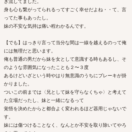
き流してました。
身も心も繋がってられるってすごく幸せだよね・・て、言
ってた事もあったし。
妹の不安な気持は痛い程わかるんです。
【でも】はっきり言って当分な間は一線を越えるのって俺
には無理だと思います。
俺も普通の男だから妹を女として意識する時もあるし、そ
のような雰囲気になったことも２〜３度
あるけどいざという時やはり無意識のうちにブレーキが掛
かりました。
ついこの前までは〈兄として妹を守らなくちゃ〉と考えて
た立場だったし、妹と一緒になるって
覚悟を決めたからと都合よく変われるほど器用じゃないで
す。
妹には傷つけることなく、なんとか不安を取り除いてやろ