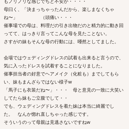
もノリノリな感じでちと不安が・・・・
母曰く、「決まっちゃったんだから、楽しまなくちゃ
ね〜」 （頭痛い・・・
催事場での母は、料理だの引き出物だのと精力的に動き回
ってて、はっきり言ってこんな母を見たことない。
さすがの妹もそんな母の行動には、唖然としてました。
会場ではウェディングドレスの試着も出来ると言うので、
気に入ったドレスを試着することになりました。
催事担当者の好意でヘアメイク（化粧も）までしてもら
い、妹もまんざらではない様子w
「馬子にも衣装だね〜」・・・ 母と意見の一致に大笑い
してたら妹もご立腹でして・・
でも、ウェディングドレスを着た妹は本当に綺麗でし
た。 なんか惚れ直しちゃった感じです。
そういうのって母親は見逃さないですねw