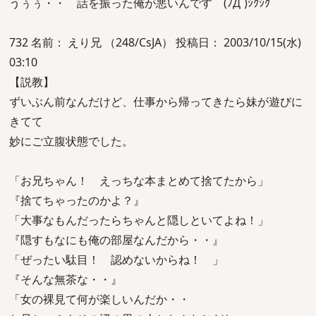
うぅぅ・・ 話を振った俺が悪いんです (ﾉД`)ｼｸｼｸ
732 名前： えり兄 （248/CsJA） 投稿日： 2003/10/15(水)
03:10
【説教】
ずいぶん前なんだけど、仕事から帰ってきたら妹が遊びに
きてて
妙にご立腹状態でした。
「お兄ちゃん！ えっちな本まとめて捨てたから」
『捨てちゃったのかよ？』
「大事なもんだったらちゃんと隠しといてよね！」
『隠すもなにも俺の部屋なんだから・・』
「ぜったい駄目！ 認めないからね！ 」
『そんな無茶な・・』
「女の裸見て何が楽しいんだか・・