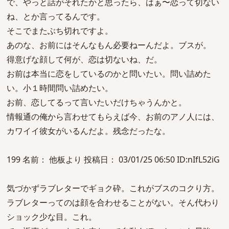
で、やっと話がそれたかと思ったら、はぁ〜恋って切ない
ね、とか言ってるんです。
そこでまたぶち切れですよ。
あのな、お前にはそんなもん必要ねーんだよ。ブスが。
得意げな顔して何が、恋は切ないね、だ。
お前は本当に恋をしているのかと問いたい。問い詰めた
い。小１時間問い詰めたい。
お前、恋してるって言いたいだけちゃうんかと。
情報通の俺から言わせてもらえば今、お前のアノ人には、
カワイイ彼女がいるんだよ。残念だったな。
199 名前： 他板より 投稿日： 03/01/25 06:50 ID:nIfL52iG
気づかずラブレターでギョク砕。これがブスのコクり方。
ラブレターってのは顔を合わせることがない。そん代わり
ショック少な目。これ。