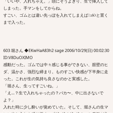
「いいや、入れちゃえ。」頭にそうよぎり、生で挿入して
しまった。手マンをしてからね。
すごい、ゴムとは違い先っぽを入れてしまえばﾆｭﾙﾝと置く
まで入った。
603 堀さん ◆EKwHaA83h2 sage 2006/10/29(日) 00:02:30
ID:V8DuOXIMO
感動だった。ゴムでは中々感じる事ができない、腟壁のヒ
ダ、温かさ、強烈な締まり。ものすごい快感が下半身に走
った。これが生の気持ち良さなのかと実感した。
「堀さん、生ってすごいね。」
「え…？生で入れちゃったの？バカ〜、中に出さないで
よ？」
入れた時に少し酔いが覚めていた。そして、堀さんの生マ