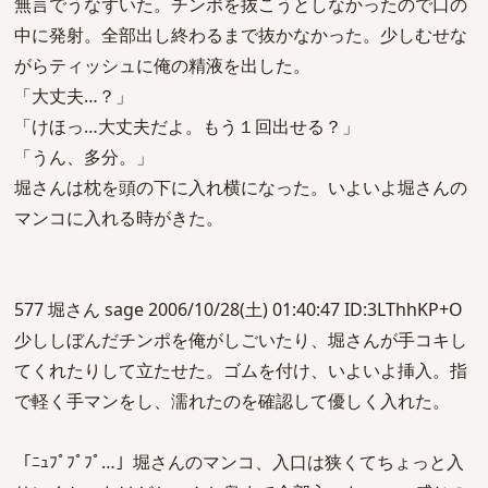
無言でうなずいた。チンポを抜こうとしなかったので口の
中に発射。全部出し終わるまで抜かなかった。少しむせな
がらティッシュに俺の精液を出した。
「大丈夫…？」
「けほっ…大丈夫だよ。もう１回出せる？」
「うん、多分。」
堀さんは枕を頭の下に入れ横になった。いよいよ堀さんの
マンコに入れる時がきた。
577 堀さん sage 2006/10/28(土) 01:40:47 ID:3LThhKP+O
少ししぼんだチンポを俺がしごいたり、堀さんが手コキし
てくれたりして立たせた。ゴムを付け、いよいよ挿入。指
で軽く手マンをし、濡れたのを確認して優しく入れた。
「ﾆｭﾌﾟﾌﾟﾌﾟ…」堀さんのマンコ、入口は狭くてちょっと入