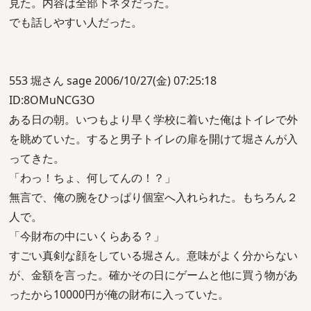
見た。内容は全部下ネタだった。
でも話しやすい人だった。
553 堀さん sage 2006/10/27(金) 07:25:18
ID:8OMuNCG3O
ある日の朝。いつもより早く学校に着いた俺はトイレで外
を眺めていた。すると男子トイレの扉を開けて堀さんが入
ってきた。
「わっ！ちょ、何してんの！？」
無言で、俺の腕をひっぱり個室へ入れられた。もちろん２
人で。
「今財布の中にいくらある？」
すごい真剣な顔をしている堀さん。意味がよく分からない
が、金額を言った。確かその日にゲームと他に買う物があ
ったから10000円が俺の財布に入っていた。