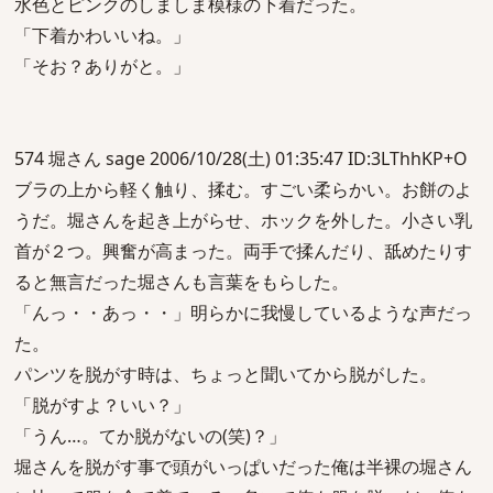
水色とピンクのしましま模様の下着だった。
「下着かわいいね。」
「そお？ありがと。」
574 堀さん sage 2006/10/28(土) 01:35:47 ID:3LThhKP+O
ブラの上から軽く触り、揉む。すごい柔らかい。お餅のよ
うだ。堀さんを起き上がらせ、ホックを外した。小さい乳
首が２つ。興奮が高まった。両手で揉んだり、舐めたりす
ると無言だった堀さんも言葉をもらした。
「んっ・・あっ・・」明らかに我慢しているような声だっ
た。
パンツを脱がす時は、ちょっと聞いてから脱がした。
「脱がすよ？いい？」
「うん…。てか脱がないの(笑)？」
堀さんを脱がす事で頭がいっぱいだった俺は半裸の堀さん