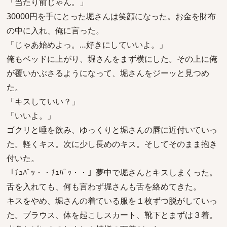
「当たり前じゃん。」
30000円を手にとった堀さんは笑顔になった。お金を財布
の中に入れ、俺に言った。
「じゃあ始めよっ。…好きにしていいよ。」
俺もベッドに上がり、堀さんをまず横にした。その上に俺
が覆いかぶさるようになって、堀さんをジーッと見つめ
た。
「キスしていい？」
「いいよ。」
ゴクリと唾を飲み、ゆっくりと堀さんの唇に近付いていっ
た。軽くキス。次に少し長めのキス。そしてそのまま抱き
付いた。
「ﾁｭﾊﾟｯ・・ﾁｭﾊﾟｯ・・」夢中で堀さんとキスしまくった。
舌を入れても、何も言わず堀さんも舌を絡めてきた。
キスをやめ、堀さんの着ている服を１枚ずつ脱がしていっ
た。ブラウス、体を起こしスカート、靴下とまずは３着。