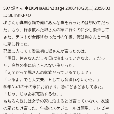
597 堀さん ◆EKwHaA83h2 sage 2006/10/28(土) 23:56:03
ID:3LThhKP+O
堀さんが真剣な顔で俺にあんな事を言ったのは初めてだっ
た。もう、行き慣れた堀さんの家に行くのに少し緊張して
きた。テストが全部終わった日の午後、俺は堀さんと一緒
に家に行った。
部屋に入って１番最初に堀さんが言ったのは、
「明日、休みなんだし今日は泊まっていきなよ。」だっ
た。突然の事に信じられない俺だった。
「え？だって堀さんの家族だっているでしょ？」
「いるよ。でも大丈夫。Ｈしても音漏れないから。」
学年No.1の子の家にお泊まり。急にどきどきしてきた。
「じゃ、じゃあ家電話するね。」
もちろん親には女子の家に泊まるとは言っていない。友達
の家とだけ言った。午後のスケジュールは簡単。テレビや