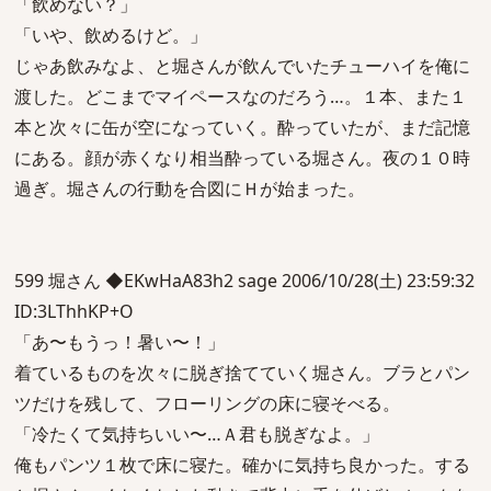
「飲めない？」
「いや、飲めるけど。」
じゃあ飲みなよ、と堀さんが飲んでいたチューハイを俺に
渡した。どこまでマイペースなのだろう…。１本、また１
本と次々に缶が空になっていく。酔っていたが、まだ記憶
にある。顔が赤くなり相当酔っている堀さん。夜の１０時
過ぎ。堀さんの行動を合図にＨが始まった。
599 堀さん ◆EKwHaA83h2 sage 2006/10/28(土) 23:59:32
ID:3LThhKP+O
「あ〜もうっ！暑い〜！」
着ているものを次々に脱ぎ捨てていく堀さん。ブラとパン
ツだけを残して、フローリングの床に寝そべる。
「冷たくて気持ちいい〜…Ａ君も脱ぎなよ。」
俺もパンツ１枚で床に寝た。確かに気持ち良かった。する