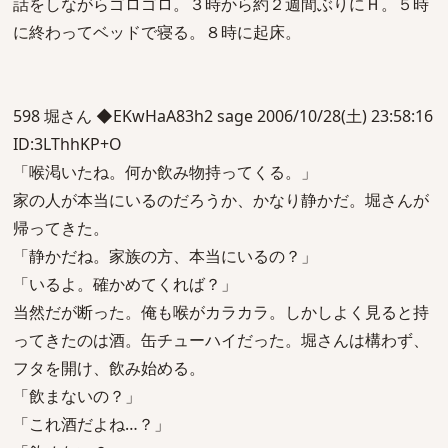
話をしながらゴロゴロ。３時から約２週間ぶりにＨ。５時
に終わってベッドで寝る。８時に起床。
598 堀さん ◆EKwHaA83h2 sage 2006/10/28(土) 23:58:16
ID:3LThhKP+O
「喉渇いたね。何か飲み物持ってくる。」
家の人が本当にいるのだろうか、かなり静かだ。堀さんが
帰ってきた。
「静かだね。家族の方、本当にいるの？」
「いるよ。確かめてくれば？」
当然だが断った。俺も喉がカラカラ。しかしよく見ると持
ってきたのは酒。缶チューハイだった。堀さんは構わず、
フタを開け、飲み始める。
「飲まないの？」
「これ酒だよね…？」