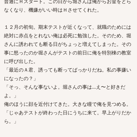
普通にＨスタート。この日から堀さんは俺からお金をとら
なくなり、機嫌がいい時はＨさせてくれた。
１２月の初旬。期末テストが近くなって、就職のためには
絶対に赤点をとれない俺は必死に勉強した。そのため、堀
さんに誘われても断る日がちょっと増えてしまった。その
事に怒ったのか堀さんがテストの前日に俺を特別棟の教室
に呼び出した。
「最近のＡ君、誘っても断ってばっかりだね。私の事嫌い
になったの？」
「そっ、そんな事ないよ。堀さんの事は…え〜と好きだ
よ。」
俺のほうに顔を近付けてきた。大きな瞳で俺を見つめる。
「じゃあテストが終わった日にうちに来て。早上がりだか
ら。」