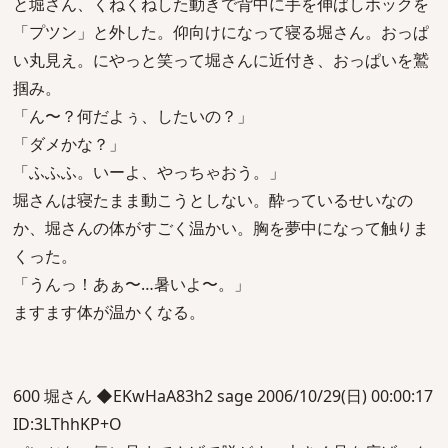
と堀さん、くねくねした動きで背中に手を伸ばしホックを
「プツン」と外した。仰向けになって寝る堀さん。おっぱ
い丸見え。にやっと笑って堀さんに近付き、おっぱいを鷲
掴み。
「ん〜？何だよぅ、したいの？」
「ダメかな？」
「ふふふ。いーよ、やっちゃおう。」
堀さんは寝たまま動こうとしない。酔っているせいなの
か、堀さんの体がすごく温かい。胸を夢中になって触りま
くった。
「うんっ！あぁ〜…暑いよ〜。」
ますます体が温かくなる。
600 堀さん ◆EKwHaA83h2 sage 2006/10/29(日) 00:00:17
ID:3LThhKP+O