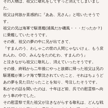
その人物は、祖父に敬礼をしてすっと消えてしまいまし
た。
祖父は何故か直感的に『ああ、兄さん』と呟いたそうで
す。
祖父の兄は海軍で駆逐艦(浦風だか磯風・・・だったか？)
に乗艦していたそうです。
その夜、祖父の夢の中に兄が出てきて、
『すまんのう、わしゃこの世の人間じゃないけぇ、もう戻
れんわ。○○、みんなをたのむわ、すまんのう』
と泣きながら祖父に敬礼し、消えていったそうです。
その後、終戦から二年後にやっと故郷に帰った祖父は兄の
駆逐艦が東シナ海で撃沈されていたこと、それはちょうど
あの夢を見た日だったことを知り、号泣したそうです。
私がその話を聞いたのは、十年ほど前、呉での慰霊祭へ向
かう車の中でした。
その慰霊祭で見た祖父が泣きながらする敬礼は、どんな戦